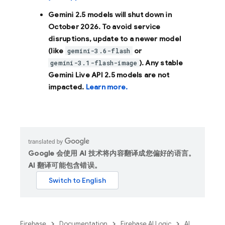
Gemini 2.5 models will shut down in
October 2026
. To avoid service
disruptions, update to a newer model
(like
or
gemini-3.6-flash
). Any stable
gemini-3.1-flash-image
Gemini Live API 2.5 models are not
impacted.
Learn more.
Google 会使用 AI 技术将内容翻译成您偏好的语言。
AI 翻译可能包含错误。
Firebase
Documentation
Firebase AI Logic
AI