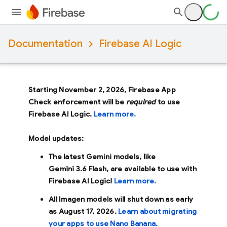
Documentation
Firebase AI Logic
Starting November 2, 2026, Firebase App
Check enforcement will be
required
to use
Firebase AI Logic.
Learn more.
Model updates:
The latest Gemini models, like
Gemini 3.6 Flash
, are available to use with
Firebase AI Logic!
Learn more.
All Imagen models will shut down as early
as
August 17, 2026
.
Learn about migrating
your apps to use Nano Banana.