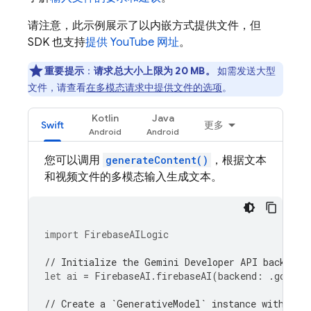
请注意，此示例展示了以内嵌方式提供文件，但
SDK 也支持
提供 YouTube 网址
。
重要提示
：
请求总大小上限为 20 MB。
如需发送大型
文件，请查看
在多模态请求中提供文件的选项
。
Kotlin
Java
Swift
更多
您可以调用
generateContent()
，根据文本
和视频文件的多模态输入生成文本。
import
FirebaseAILogic
// Initialize the Gemini Developer API backend 
let
ai
=
FirebaseAI
.
firebaseAI
(
backend
:
.
google
// Create a `GenerativeModel` instance with a m