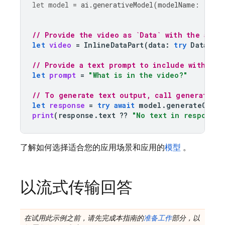
let
model
=
ai
.
generativeModel
(
modelName
:
"gemi
// Provide the video as `Data` with the appr
let
video
=
InlineDataPart
(
data
:
try
Data
(
co
// Provide a text prompt to include with the
let
prompt
=
"What is in the video?"
// To generate text output, call generateCon
let
response
=
try
await
model
.
generateConte
print
(
response
.
text
??
"No text in response.
了解如何选择适合您的应用场景和应用的
模型
。
以流式传输回答
在试用此示例之前，请先完成本指南的
准备工作
部分，以