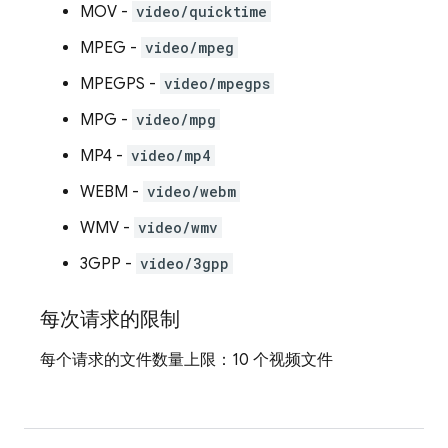
MOV -
video/quicktime
MPEG -
video/mpeg
MPEGPS -
video/mpegps
MPG -
video/mpg
MP4 -
video/mp4
WEBM -
video/webm
WMV -
video/wmv
3GPP -
video/3gpp
每次请求的限制
每个请求的文件数量上限：10 个视频文件