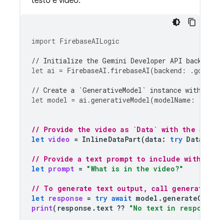
testo e video.
import
FirebaseAILogic
// Initialize the Gemini Developer API backend 
let
ai
=
FirebaseAI
.
firebaseAI
(
backend
:
.
google
// Create a `GenerativeModel` instance with a m
let
model
=
ai
.
generativeModel
(
modelName
:
"gemi
// Provide the video as `Data` with the appr
let
video
=
InlineDataPart
(
data
:
try
Data
(
co
// Provide a text prompt to include with the
let
prompt
=
"What is in the video?"
// To generate text output, call generateCon
let
response
=
try
await
model
.
generateConte
print
(
response
.
text
??
"No text in response.