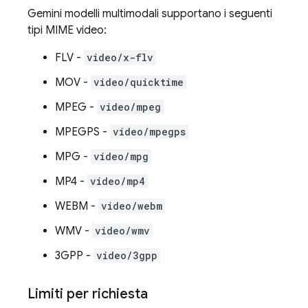
Gemini
modelli multimodali supportano i seguenti
tipi MIME video:
FLV -
video/x-flv
MOV -
video/quicktime
MPEG -
video/mpeg
MPEGPS -
video/mpegps
MPG -
video/mpg
MP4 -
video/mp4
WEBM -
video/webm
WMV -
video/wmv
3GPP -
video/3gpp
Limiti per richiesta