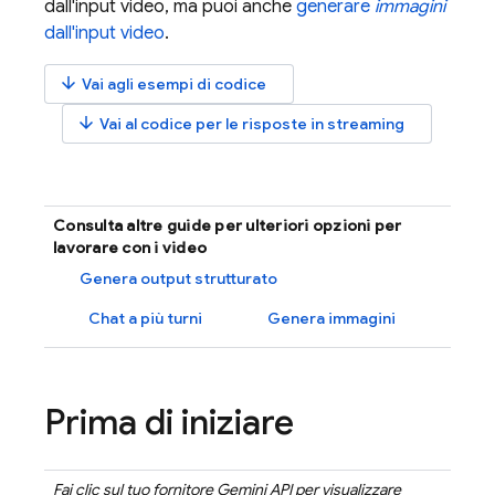
dall'input video, ma puoi anche
generare
immagini
dall'input video
.
arrow_downward
Vai agli esempi di codice
arrow_downward
Vai al codice per le risposte in streaming
Consulta altre guide per ulteriori opzioni per
lavorare con i video
Genera output strutturato
Chat a più turni
Genera immagini
Prima di iniziare
Fai clic sul tuo fornitore
Gemini API
per visualizzare