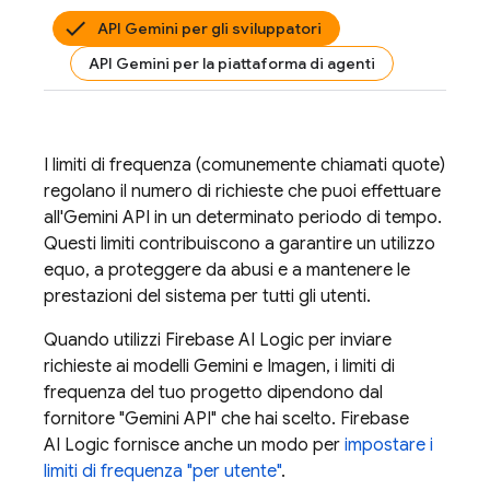
API Gemini per gli sviluppatori
API Gemini per la piattaforma di agenti
I limiti di frequenza (comunemente chiamati quote)
regolano il numero di richieste che puoi effettuare
all'
Gemini API
in un determinato periodo di tempo.
Questi limiti contribuiscono a garantire un utilizzo
equo, a proteggere da abusi e a mantenere le
prestazioni del sistema per tutti gli utenti.
Quando utilizzi
Firebase AI Logic
per inviare
richieste ai modelli
Gemini
e
Imagen
, i limiti di
frequenza del tuo progetto dipendono dal
fornitore "
Gemini API
" che hai scelto.
Firebase
AI Logic
fornisce anche un modo per
impostare i
limiti di frequenza "per utente"
.