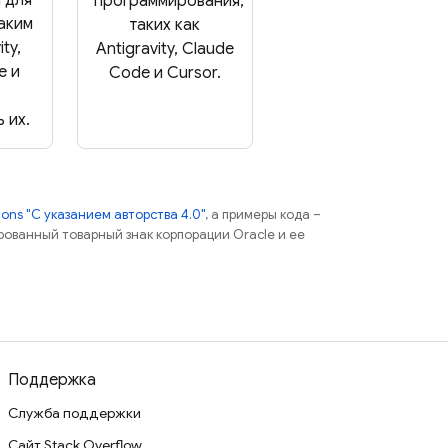
программирования,
таким
таких как
ty,
Antigravity, Claude
e и
Code и Cursor.
 их.
ns "С указанием авторства 4.0"
, а примеры кода –
ированный товарный знак корпорации Oracle и ее
Поддержка
Служба поддержки
Сайт Stack Overflow