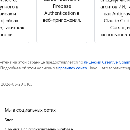
Firebase
упного в
агентов ИИ, 
Authentication в
висах и
как Antigravi
веб-приложения.
рфейсах
Claude Cod
e, таких как
Cursor, и
нсоль.
использовать
контент на этой странице предоставляется по
лицензии Creative Commo
. Подробнее об этом написано в
правилах сайта
. Java – это зарегистр
 2026-05-28 UTC.
Мы в социальных сетях
Блог
Саммит для пользователей Firebase