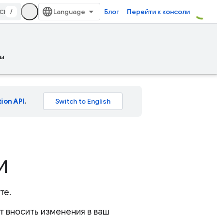
/
Блог
Перейти к консоли
ы
tion API
.
ИИ
те.
т вносить изменения в ваш