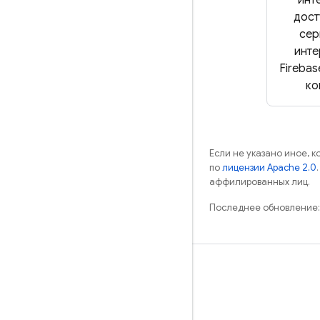
дост
сер
инте
Firebas
ко
Если не указано иное, 
по
лицензии Apache 2.0
аффилированных лиц.
Последнее обновление:
Обучение
Руководства
Справочники