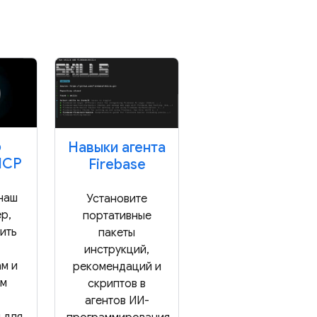
р
Навыки агента
MCP
Firebase
наш
Установите
р,
портативные
ить
пакеты
инструкций,
м и
рекомендаций и
ам
скриптов в
агентов ИИ-
 для