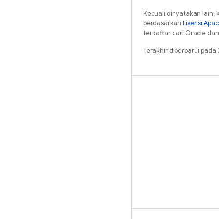
Kecuali dinyatakan lain, 
berdasarkan
Lisensi Apa
terdaftar dari Oracle dan/
Terakhir diperbarui pad
Pelajari
Panduan
Referensi
Sampel
Library
GitHub