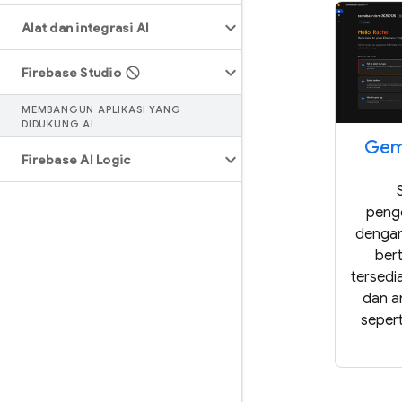
Alat dan integrasi AI
Firebase Studio
MEMBANGUN APLIKASI YANG
DIDUKUNG AI
Gemi
Firebase AI Logic
peng
dengan
ber
tersedi
dan a
sepert