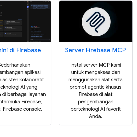
ni di Firebase
Server Firebase MCP
Sederhanakan
Instal server MCP kami
embangan aplikasi
untuk mengakses dan
 asisten kolaboratif
menggunakan alat serta
teknologi AI yang
prompt agentic khusus
a di berbagai layanan
Firebase di alat
ntarmuka Firebase,
pengembangan
i Firebase console.
berteknologi AI favorit
Anda.