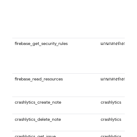
firebase_get_security_rules
แกนกลางร่างกาย
firebase_read_resources
แกนกลางร่างกาย
crashlytics_create_note
crashlytics
crashlytics_delete_note
crashlytics
crashlytics_get_issue
crashlytics