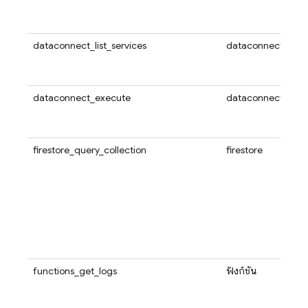
dataconnect_list_services
dataconnect
dataconnect_execute
dataconnect
firestore_query_collection
firestore
functions_get_logs
ฟังก์ชัน