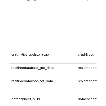
crashlytics_update_issue
crashlytics
realtimedatabase_get_data
realtimedatabase
realtimedatabase_set_data
realtimedatabase
dataconnect_build
dataconnect