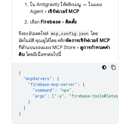
ใน
Antigravity
ให้คลิกเมนู
ในแผง
more_horiz
Agent >
เซิร์ฟเวอร์ MCP
เลือก
Firebase
>
ติดตั้ง
ซึ่งจะอัปเดตไฟล์
mcp_config.json
โดย
อัตโนมัติ คุณดูได้โดย คลิก
จัดการเซิร์ฟเวอร์ MCP
ที่ด้านบนของแผง MCP Store >
ดูการกำหนดค่า
ดิบ
โดยมีเนื้อหาต่อไปนี้
{
"mcpServers"
:
{
"firebase-mcp-server"
:
{
"command"
:
"npx"
,
"args"
:
[
"-y"
,
"firebase-tools@latest"
,
}
}
}