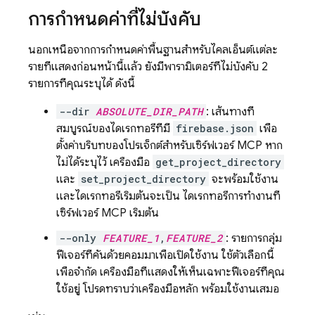
การกำหนดค่าที่ไม่บังคับ
นอกเหนือจากการกำหนดค่าพื้นฐานสำหรับไคลเอ็นต์แต่ละ
รายที่แสดงก่อนหน้านี้แล้ว ยังมีพารามิเตอร์ที่ไม่บังคับ 2
รายการที่คุณระบุได้ ดังนี้
--dir
ABSOLUTE_DIR_PATH
: เส้นทางที่
สมบูรณ์ของไดเรกทอรีที่มี
firebase.json
เพื่อ
ตั้งค่าบริบทของโปรเจ็กต์สำหรับเซิร์ฟเวอร์ MCP หาก
ไม่ได้ระบุไว้ เครื่องมือ
get_project_directory
และ
set_project_directory
จะพร้อมใช้งาน
และไดเรกทอรีเริ่มต้นจะเป็น ไดเรกทอรีการทำงานที่
เซิร์ฟเวอร์ MCP เริ่มต้น
--only
FEATURE_1
,
FEATURE_2
: รายการกลุ่ม
ฟีเจอร์ที่คั่นด้วยคอมมาเพื่อเปิดใช้งาน ใช้ตัวเลือกนี้
เพื่อจำกัด เครื่องมือที่แสดงให้เห็นเฉพาะฟีเจอร์ที่คุณ
ใช้อยู่ โปรดทราบว่าเครื่องมือหลัก พร้อมใช้งานเสมอ