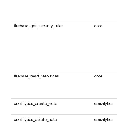
firebase_get_security_rules
core
firebase_read_resources
core
crashlytics_create_note
crashlytics
crashlytics_delete_note
crashlytics