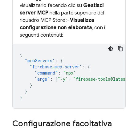
visualizzarlo facendo clic su
Gestisci
server MCP
nella parte superiore del
riquadro MCP Store >
Visualizza
configurazione non elaborata
, con i
seguenti contenuti:
{
"mcpServers"
:
{
"firebase-mcp-server"
:
{
"command"
:
"npx"
,
"args"
:
[
"-y"
,
"firebase-tools@latest"
,
}
}
}
Configurazione facoltativa