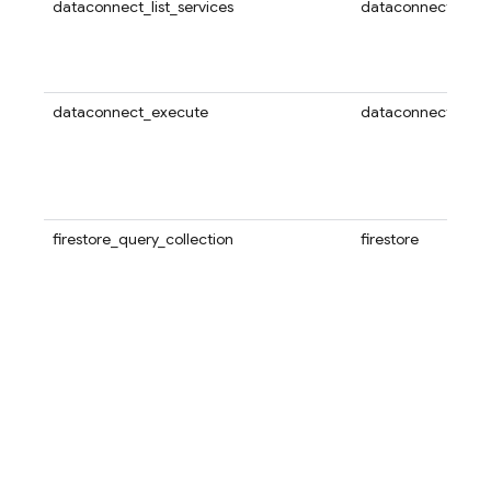
dataconnect_list_services
dataconnect
dataconnect_execute
dataconnect
firestore_query_collection
firestore