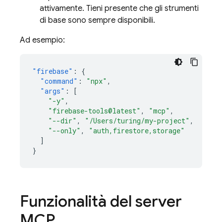
attivamente. Tieni presente che gli strumenti
di base sono sempre disponibili.
Ad esempio:
"firebase"
:
{
"command"
:
"npx"
,
"args"
:
[
"-y"
,
"firebase-tools@latest"
,
"mcp"
,
"--dir"
,
"/Users/turing/my-project"
,
"--only"
,
"auth,firestore,storage"
]
}
Funzionalità del server
MCP