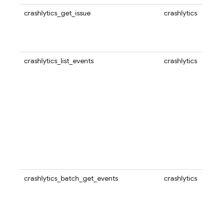
crashlytics_get_issue
crashlytics
crashlytics_list_events
crashlytics
crashlytics_batch_get_events
crashlytics