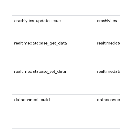
crashlytics_update_issue
crashlytics
realtimedatabase_get_data
realtimedatabase
realtimedatabase_set_data
realtimedatabase
dataconnect_build
dataconnect