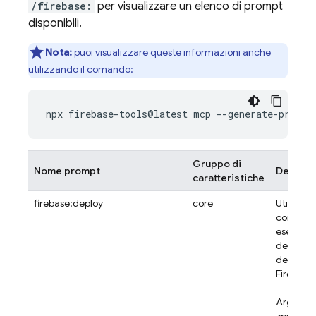
/firebase:
per visualizzare un elenco di prompt
disponibili.
Nota:
puoi visualizzare queste informazioni anche
utilizzando il comando:
Gruppo di
Nome prompt
Descriz
caratteristiche
firebase:deploy
core
Utilizza 
comando
eseguire 
deploym
delle ris
Firebase.
Argomen