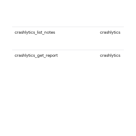
crashlytics_list_notes
crashlytics
crashlytics_get_report
crashlytics