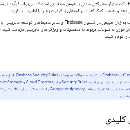
F
یک دستیار مشارکتی مبتنی بر هوش مصنوعی است که می‌تواند فرآیند توسعه ش
دهد و به شما کمک کند تا برنامه‌های با کیفیت بالا را با اطمینان بسازید.
چت به زبان طبیعی در کنسول
Firebase
و سایر محیط‌های توسعه فایربیس، با بینش‌ه
ی فوری به سوالات مربوط به محصولات و ویژگی‌های فایربیس دریافت کنید، بر
را کوتاه کنید.
Firebase
می‌تواند به سوالات مربوط به
Firebase Security Rules
پاسخ دهد، ا
 دسترسی ندارد. برای تولید
Security Rules
برای
Cloud Firestore
و
oud Storage
شما دسترسی داشته باشد، مانند
Google Antigravity
، استفاده کنید. برای اطلاعات بیشتر
ه کنید.
 کلیدی