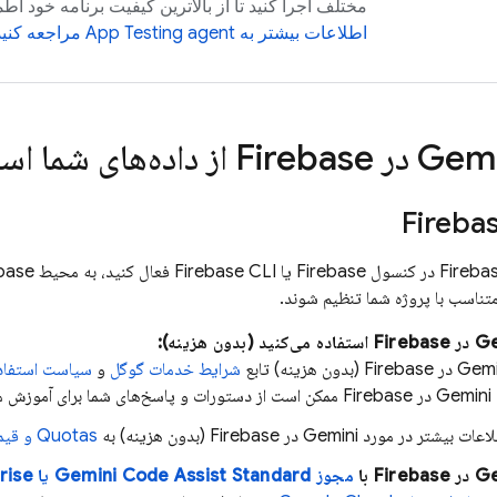
مختلف اجرا کنید تا از بالاترین کیفیت برنامه خود ا
اطلاعات بیشتر به App Testing agent مراجعه کنید
Firebase
از داده‌های شما اس
Fireba
Fireba
در کنسول
Firebase
یا
Firebase
تناسب با پروژه شما تنظیم شوند.
Firebase
استفاده می‌کنید (بدون هزینه):
Firebase
(بدون هزینه) تابع
شرایط خدمات گوگل
و
سیاست استفاده ممنوعه
ر
Firebase
ممکن است از دستورات و پاسخ‌های شما برای آموزش م
ت بیشتر در مورد Gemini در
Firebase
(بدون هزینه) به
Quotas و قیمت‌گذاری
Firebase
با
مجوز
Standard یا Enterprise
Gemini Code Assist