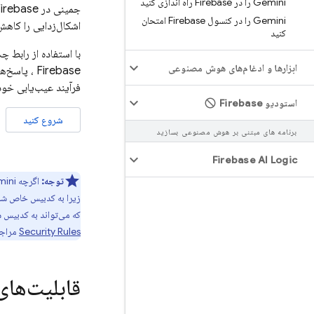
Gemini را در Firebase راه اندازی کنید
جمینی در
irebase
Gemini را در کنسول Firebase امتحان
اشکال‌زدایی را کاهش 
کنید
با استفاده از رابط 
ابزارها و ادغام‌های هوش مصنوعی
Firebase
، پاسخ‌ها
فرآیند عیب‌یابی خود 
استودیو Firebase
شروع کنید
برنامه های مبتنی بر هوش مصنوعی بسازید
Firebase AI Logic
توجه:
اگرچه Gemini در
زیرا به کدبیس خاص شما
که می‌تواند به کدبیس 
Security Rules
مراجع
قابلیت‌های