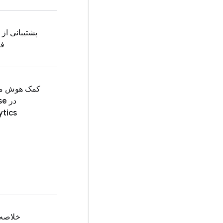
پشتیبانی از 
فر
کمک هوش م
در
se
ytics
خلاصه‌