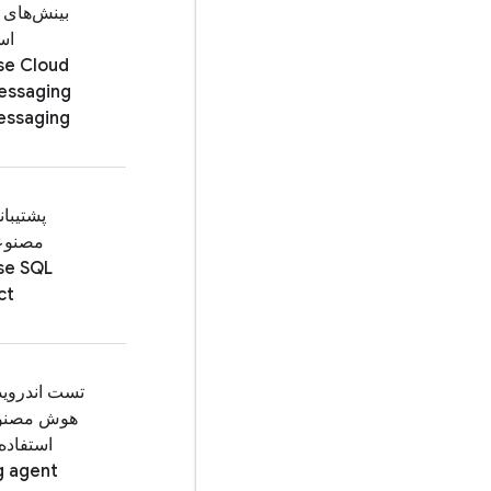
بینش‌های ک
اس
se Cloud
essaging
essaging
پشتیبا
مصنوع
se SQL
ct
تست اندروید
هوش مصنوع
g agent