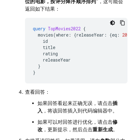
位的电影，按评分降序顺序排列
”，这可能会
返回如下结果：
query
TopMovies2022
{
movies
(
where
:
{
releaseYear
:
{
eq
:
2022
}},
id
title
rating
releaseYear
}
}
查看回答：
如果回答看起来正确无误，请点击
插
入
，将该回答插入到代码编辑器中。
如果可以对回答进行优化，请点击
修
改
，更新提示，然后点击
重新生成
。