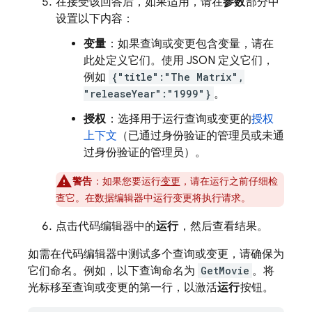
在接受该回答后，如果适用，请在
参数
部分中
设置以下内容：
变量
：如果查询或变更包含变量，请在
此处定义它们。使用 JSON 定义它们，
例如
{"title":"The Matrix",
"releaseYear":"1999"}
。
授权
：选择用于运行查询或变更的
授权
上下文
（已通过身份验证的管理员或未通
过身份验证的管理员）。
警告
：如果您要运行
变更
，请在运行之前仔细检
查它。在数据编辑器中运行变更将执行请求。
点击代码编辑器中的
运行
，然后查看结果。
如需在代码编辑器中测试多个查询或变更，请确保为
它们命名。例如，以下查询命名为
GetMovie
。将
光标移至查询或变更的第一行，以激活
运行
按钮。