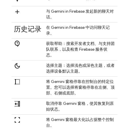
add
与 Gemini in
Firebase
发起新的聊天对
话。
历史记录
在 Gemini in
Firebase
中访问聊天记
录。
contact_support
获取帮助：搜索开发者文档、与支持团
队联系，以及检查 Firebase 服务状
态。
dark_mode
选择主题：选择浅色或深色主题，或者
选择设备默认主题。
text_select_start
将 Gemini 窗格停靠在控制台的特定位
置。您可以选择将窗格停靠在左侧、顶
部、右侧或底部。
text_select_move_back_word
取消停靠 Gemini 窗格，使其恢复到原
始状态。
fullscreen
将 Gemini 窗格最大化以占据整个控制
台。