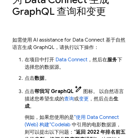
Graph
QL 查询和变更
如需使用
AI assistance for
Data Connect
基于自然
语言生成 GraphQL，请执行以下操作：
在项目中打开
Data Connect
，然后在
服务
下
选择您的数据源。
点击
数据
。
pen_spark
点击
帮我写 GraphQL
图标。 以自然语言
描述您希望生成的
查询
或
变更
，然后点击
生
成
。
例如，如果您使用的是
“使用
Data Connect
(Web) 构建”Codelab
中引用的电影数据源，
则可以提出以下问题：“
返回 2022 年排名前五