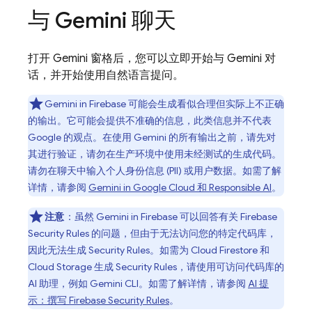
与 Gemini 聊天
打开 Gemini 窗格后，您可以立即开始与 Gemini 对
话，并开始使用自然语言提问。
Gemini in
Firebase
可能会生成看似合理但实际上不正确
的输出。它可能会提供不准确的信息，此类信息并不代表
Google 的观点。在使用 Gemini 的所有输出之前，请先对
其进行验证，请勿在生产环境中使用未经测试的生成代码。
请勿在聊天中输入个人身份信息 (PII) 或用户数据。如需了解
详情，请参阅
Gemini in
Google Cloud
和 Responsible AI
。
注意
：
虽然 Gemini in
Firebase
可以回答有关
Firebase
Security Rules
的问题，但由于无法访问您的特定代码库，
因此无法生成
Security Rules
。如需为
Cloud Firestore
和
Cloud Storage
生成
Security Rules
，请使用可访问代码库的
AI 助理，例如
Gemini CLI
。如需了解详情，请参阅
AI 提
示：撰写
Firebase Security Rules
。