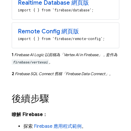
Realtime Database
網頁版
import { } from 'firebase/database';
Remote Config
網頁版
import { } from 'firebase/remote-config';
1
Firebase AI Logic
以前稱為「
Vertex AI in Firebase
」，套件為
firebase/vertexai
。
2
Firebase SQL Connect
舊稱「
Firebase Data Connect
」。
後續步驟
瞭解 Firebase：
探索
Firebase 應用程式範例
。