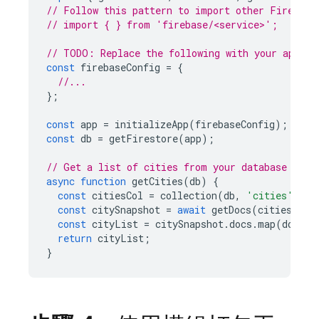
// Follow this pattern to import other Firebase
// import { } from 'firebase/<service>';
// TODO: Replace the following with your app's 
const
firebaseConfig
=
{
//...
};
const
app
=
initializeApp
(
firebaseConfig
);
const
db
=
getFirestore
(
app
);
// Get a list of cities from your database
async
function
getCities
(
db
)
{
const
citiesCol
=
collection
(
db
,
'cities'
);
const
citySnapshot
=
await
getDocs
(
citiesCol
)
const
cityList
=
citySnapshot
.
docs
.
map
(
doc
=>
return
cityList
;
}