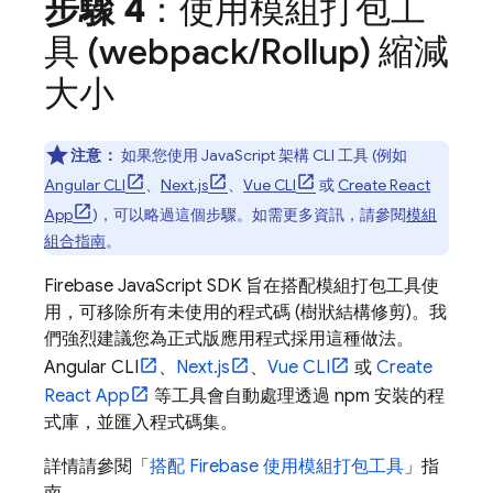
步驟 4
：使用模組打包工
具 (webpack
/
Rollup) 縮減
大小
注意：
如果您使用 JavaScript 架構 CLI 工具 (例如
Angular CLI
、
Next.js
、
Vue CLI
或
Create React
App
)，可以略過這個步驟。如需更多資訊，請參閱
模組
組合指南
。
Firebase
JavaScript
SDK 旨在搭配模組打包工具使
用，可移除所有未使用的程式碼 (樹狀結構修剪)。我
們強烈建議您為正式版應用程式採用這種做法。
Angular CLI
、
Next.js
、
Vue CLI
或
Create
React App
等工具會自動處理透過 npm 安裝的程
式庫，並匯入程式碼集。
詳情請參閱「
搭配 Firebase 使用模組打包工具
」指