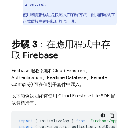
)。
firestore
使用瀏覽器模組是快速入門的好方法，但我們建議在
正式環境中使用模組打包工具。
步驟 3
：在應用程式中存
取 Firebase
Firebase 服務 (例如
Cloud Firestore
、
Authentication
、
Realtime Database
、
Remote
Config
等) 可在個別子套件中匯入。
以下範例說明如何使用
Cloud Firestore
Lite SDK 擷
取資料清單。
import
{
initializeApp
}
from
'firebase/app'
;
import
{
getFirestore
,
collection
,
getDocs
}
fr