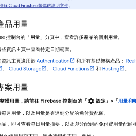
瞭解
Cloud Firestore
帳單的說明文件
。
產品用量
ase
控制台的「用量」分頁中，查看許多產品的個別用量。
這些資訊主頁中查看特定日期範圍。
的資訊主頁適用於
Authentication
和所有基礎架構產品：
Real
、
Cloud Storage
、
Cloud Functions
和
Hosting
。
專案用量
settings
的整體用量，請前往
Firebase
控制台的「
設定
」>「
用量和
看每月用量，以及用量是否達到分配的免付費配額。
產品，即可查看每日用量摘要，以及與分配到的免付費用量配額