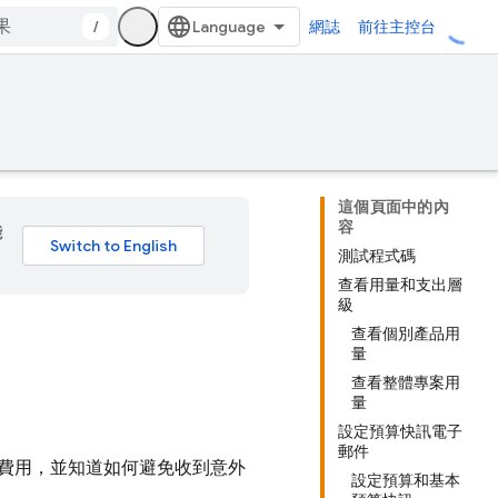
/
網誌
前往主控台
這個頁面中的內
容
能
測試程式碼
查看用量和支出層
級
查看個別產品用
量
查看整體專案用
量
設定預算快訊電子
郵件
費用，並知道如何避免收到意外
設定預算和基本