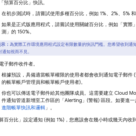
「預算百分比」
快訊。
在初步測試時，請嘗試使用多種百分比，例如 1%、2%、5% 和 
如果是正式版應用程式，請嘗試使用關鍵百分比，例如「實際
測」
的 150%。
提示：
為實際工作環境應用程式設定有限數量的快訊門檻。您希望收到通
對通知視而不見。
電子郵件收件者。
根據預設，具備適當帳單權限的使用者都會收到通知電子郵件 
的帳單帳戶管理員和帳單帳戶使用者)。
你也可以傳送電子郵件給其他團隊成員。這需要建立
Cloud Mo
件通知管道新增至工作區的「Alerting」(警報)
區段。如要進一
進階帳單快訊和邏輯
」。
算百分比」
設定通知 (例如 1%)，您應該會在幾小時或幾天內