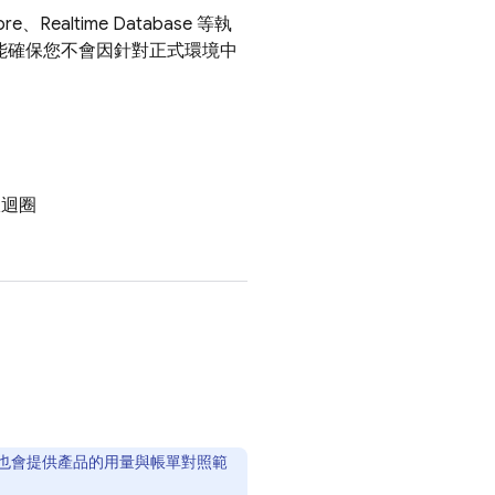
ore
、
Realtime Database
等執
還能確保您不會因針對正式環境中
限迴圈
通常也會提供產品的用量與帳單對照範