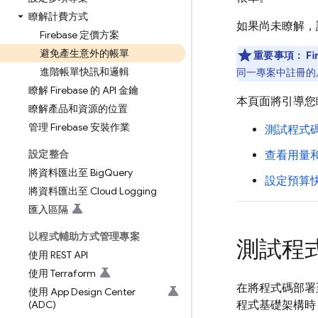
瞭解計費方式
如果尚未瞭解，
Firebase 定價方案
避免產生意外的帳單
重要事項：
F
進階帳單快訊和邏輯
同一專案中註冊的
瞭解 Firebase 的 API 金鑰
本頁面將引導您
瞭解產品和資源的位置
管理 Firebase 安裝作業
測試程式
設定整合
查看用量
將資料匯出至 Big
Query
設定預算
將資料匯出至 Cloud Logging
匯入區隔
以程式輔助方式管理專案
測試程
使用 REST API
使用 Terraform
在將程式碼部署
使用 App Design Center
(ADC)
程式基礎架構時