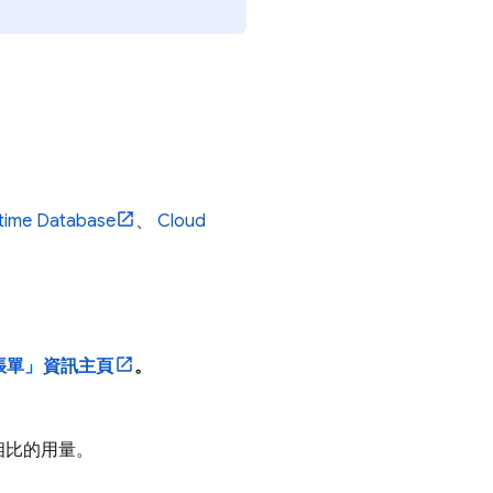
time Database
、
Cloud
帳單
」資訊主頁
。
相比的用量。