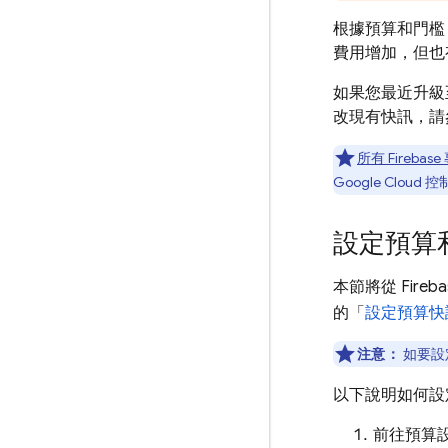
根據預算和門檻，F
費用增加，但也
如果您最近升級
改現有快訊，請
所有 Fireba
Google Cloud
控
設定預算
本節將從 Fir
的「
設定預算快
注意：
如要設
以下說明如何設
前往預算