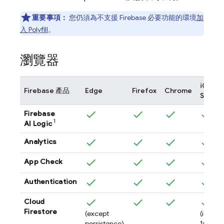
重要事項：
您仍須為不支援 Firebase 必要功能的環境
加
入 Polyfill
。
瀏覽器
iOS
Firebase 產品
Edge
Firefox
Chrome
Safari
Firebase
1
AI Logic
Analytics
App Check
Authentication
Cloud
Firestore
(except
(iOS
persistence)
10 以