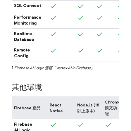
SQL Connect
Performance
Monitoring
Realtime
Database
Remote
Config
1
Firebase AI Logic
舊稱「
Vertex AI in Firebase
」
其他環境
Chrome
哥
React
Node.js (18
Firebase 產品
擴充功
多
Native
以上版本)
能
華
Firebase
1
AI Logic