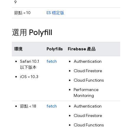
9
節點 < 10
ES 穩定版
選用 Polyfill
環境
Polyfills
Firebase 產品
Safari 10.1
fetch
Authentication
以下版本
Cloud Firestore
iOS < 10.3
Cloud Functions
Performance
Monitoring
節點 < 18
fetch
Authentication
Cloud Firestore
Cloud Functions