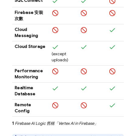
SQL Connect
Firebase
安裝
次數
Cloud
Messaging
Cloud Storage
(except
uploads)
Performance
Monitoring
Realtime
Database
Remote
Config
1
Firebase AI Logic
舊稱「
Vertex AI in Firebase
」