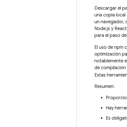
Descargar el pa
una copia local
un navegador, c
Node.js y Reac
para el paso de
El uso de npm 
optimización par
notablemente e
de compilación 
Estas herramien
Resumen:
Proporcion
Hay herram
Es obligat