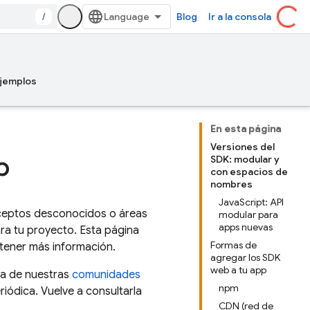
/
Blog
Ir a la consola
jemplos
En esta página
Versiones del
b
SDK: modular y
con espacios de
nombres
JavaScript: API
ceptos desconocidos o áreas
modular para
apps nuevas
ra tu proyecto. Esta página
Formas de
btener más información.
agregar los SDK
web a tu app
na de nuestras
comunidades
npm
iódica. Vuelve a consultarla
CDN (red de