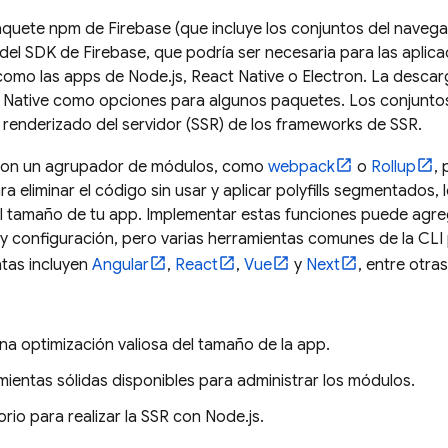
quete npm de Firebase (que incluye los conjuntos del navega
 del SDK de Firebase, que podría ser necesaria para las aplic
omo las apps de Node.js, React Native o Electron. La descarg
t Native como opciones para algunos paquetes. Los conjunto
 renderizado del servidor (SSR) de los frameworks de SSR.
con un agrupador de módulos, como
webpack
o
Rollup
,
a eliminar el código sin usar y aplicar polyfills segmentados,
l tamaño de tu app. Implementar estas funciones puede agre
y configuración, pero varias herramientas comunes de la CLI
tas incluyen
Angular
,
React
,
Vue
y
Next
, entre otras
a optimización valiosa del tamaño de la app.
ientas sólidas disponibles para administrar los módulos.
orio para realizar la SSR con Node.js.