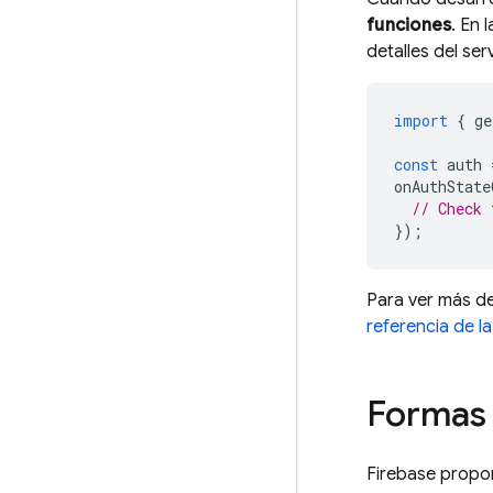
funciones
. En 
detalles del ser
import
{
ge
const
auth
onAuthState
// Check 
});
Para ver más de
referencia de l
Formas 
Firebase propor