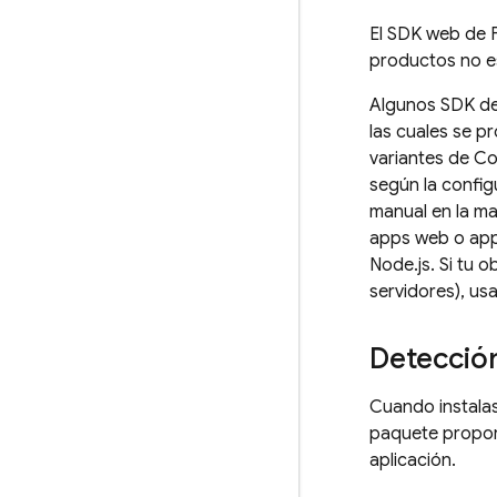
El SDK web de F
productos no es
Algunos SDK de
las cuales se 
variantes de Co
según la config
manual en la ma
apps web o apps
Node.js. Si tu 
servidores), usa
Detecció
Cuando instalas
paquete proporc
aplicación.