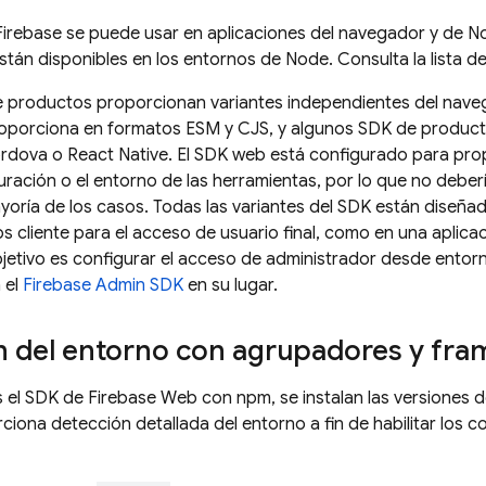
irebase se puede usar en aplicaciones del navegador y de N
tán disponibles en los entornos de Node. Consulta la lista d
 productos proporcionan variantes independientes del nave
proporciona en formatos ESM y CJS, y algunos SDK de produc
rdova o React Native. El SDK web está configurado para prop
uración o el entorno de las herramientas, por lo que no deber
yoría de los casos. Todas las variantes del SDK están diseña
 cliente para el acceso de usuario final, como en una aplic
objetivo es configurar el acceso de administrador desde entor
 el
Firebase
Admin SDK
en su lugar.
n del entorno con agrupadores y fr
 el SDK de Firebase Web con npm, se instalan las versiones de
iona detección detallada del entorno a fin de habilitar los 