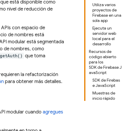
nque está disponible como
Utiliza varios
mo nivel de reducción de
proyectos de
Firebase en una
sola app
s APIs con espacio de
Ejecuta un
servidor web
pacio de nombres está
local para el
a API modular está segmentada
desarrollo
cio de nombres, como
Recursos de
getAuth()
que toma
código abierto
para los
SDK de Firebase J
avaScript
equieren la refactorización
SDK de Firebas
ón
para obtener más detalles.
e JavaScript
Muestras de
inicio rápido
a API modular cuando
agregues
palmente en torno a