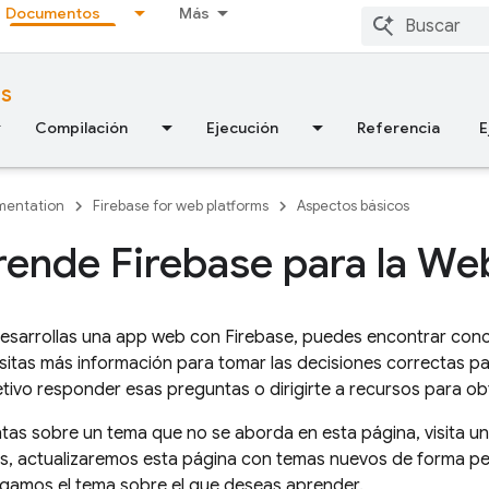
Documentos
Más
ms
Compilación
Ejecución
Referencia
E
entation
Firebase for web platforms
Aspectos básicos
ende Firebase para la We
esarrollas una app web con Firebase, puedes encontrar con
sitas más información para tomar las decisiones correctas pa
tivo responder esas preguntas o dirigirte a recursos para o
ntas sobre un tema que no se aborda en esta página, visita u
s, actualizaremos esta página con temas nuevos de forma per
egamos el tema sobre el que deseas aprender.