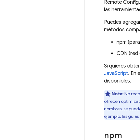
Remote Config
las herramienta
Puedes agregar 
métodos compat
npm (para
CDN (red 
Si quieres obte
JavaScript
. En 
disponibles.
Nota:
No reco
ofrecen optimizaci
nombres, se puede
ejemplo, las guías
npm