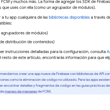
,
FCM
y muchos más. La forma de agregar los SDK de Fireba
s que uses con ella (como un agrupador de módulos).
a tu app cualquiera de las
bibliotecas disponibles
a través de
ibles:
 agrupadores de módulos)
de distribución de contenidos)
ner instrucciones detalladas para la configuración, consulta
A
el resto de este artículo, encontrarás información para que el
mendamos crear una app nueva de Firebase con bibliotecas de API con
ones como la eliminación de código no utilizado. Para las apps existen
n encontrar detalles y fragmentos de código en las guías prácticas d
 de
manejo de mensajes
de
FCM
).