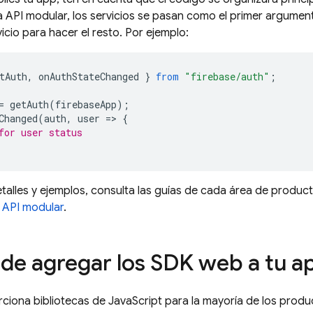
la API modular, los servicios se pasan como el primer argument
vicio para hacer el resto. Por ejemplo:
tAuth
,
onAuthStateChanged
}
from
"firebase/auth"
;
=
getAuth
(
firebaseApp
);
Changed
(
auth
,
user
=
>
{
for user status
talles y ejemplos, consulta las guías de cada área de product
a API modular
.
de agregar los SDK web a tu a
ciona bibliotecas de JavaScript para la mayoría de los produc