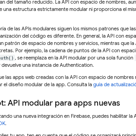
ian del tamaño reducido. La API con espacio de nombres, au
e una estructura estrictamente modular ni proporciona el mis
ía de las APIs modulares siguen los mismos patrones que la
anización del código es diferente. En general, la API con es
n patrón de espacio de nombres y servicios, mientras que l
cretas. Por ejemplo, la cadena de puntos de la API con espa
auth()
, se reemplaza en la API modular por una sola función
 devuelve una instancia de
Authentication
.
que las apps web creadas con la API con espacio de nombres r
 el diseño modular de la app. Consulta la
guía de actualizaci
pt: API modular para apps nuevas
ando una nueva integración en Firebase, puedes habilitar l
SDK
.
les tu app, ten en cuenta que el código se organizará princi