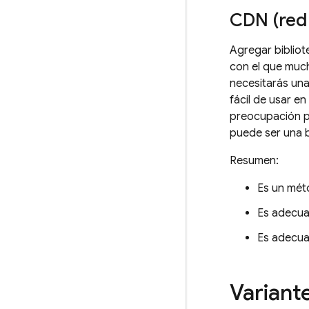
CDN (red 
Agregar bibliot
con el que much
necesitarás una
fácil de usar e
preocupación pr
puede ser una 
Resumen:
Es un mét
Es adecua
Es adecua
Variant