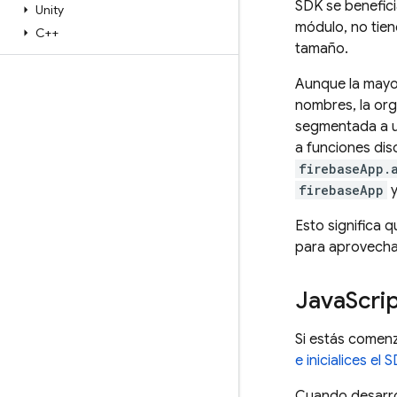
SDK se benefic
Unity
módulo, no tien
C++
tamaño.
Aunque la mayor
nombres, la org
segmentada a u
a funciones dis
firebaseApp.
firebaseApp
y
Esto significa 
para aprovechar
Java
Scri
Si estás comenz
e inicialices el 
Cuando desarrol