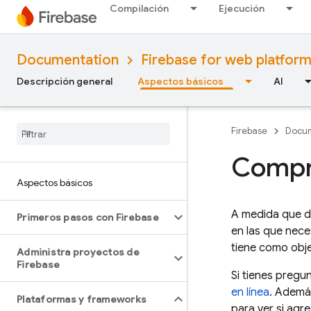
Compilación
Ejecución
Documentation
Firebase for web platfor
Descripción general
Aspectos básicos
AI
Firebase
Docum
Compr
Aspectos básicos
A medida que d
Primeros pasos con Firebase
en las que nece
tiene como obje
Administra proyectos de
Firebase
Si tienes pregu
en línea
. Ademá
Plataformas y frameworks
para ver si agr