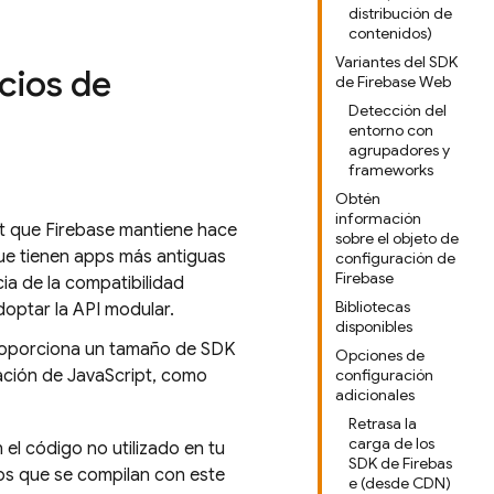
distribución de
contenidos)
Variantes del SDK
cios de
de Firebase Web
Detección del
entorno con
agrupadores y
frameworks
Obtén
información
pt que Firebase mantiene hace
sobre el objeto de
que tienen apps más antiguas
configuración de
Firebase
ia de la compatibilidad
Bibliotecas
optar la API modular.
disponibles
roporciona un tamaño de SDK
Opciones de
ación de JavaScript, como
configuración
adicionales
Retrasa la
carga de los
el código no utilizado en tu
SDK de Firebas
ps que se compilan con este
e (desde CDN)