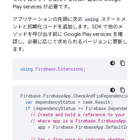
Play
services
が必要です。
アプリケーションの先頭に次の
using
ステートメ
ントと初期化コードを追加します。SDK で他のメ
ソッドを呼び出す前に
Google Play
services
を確
認し、必要に応じて求められるバージョンに更新し
ます。
using
Firebase.Extensions
;
Firebase
.
FirebaseApp
.
CheckAndFixDependenciesAsy
var
dependencyStatus
=
task
.
Result
;
if
(
dependencyStatus
==
Firebase
.
DependencySt
// Create and hold a reference to your Fire
// where app is a Firebase.FirebaseApp prop
app
=
Firebase
.
FirebaseApp
.
DefaultInstan
// Set a flag here to indicate whether Fire