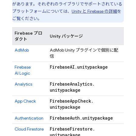
があります。それぞれのライブラリでサポートされている
プラットフォームについては、
Unity と Firebase の詳細
を
ご覧ください。
Firebase プロ
Unity パッケージ
ダクト
AdMob
AdMob
Unity プラグインで個別に配
信
Firebase
AI
.
unitypackage
Firebase
AI Logic
Firebase
Analytics
.
Analytics
unitypackage
Firebase
App
Check
.
App Check
unitypackage
Firebase
Auth
.
unitypackage
Authentication
Firebase
Firestore
.
Cloud Firestore
unitypackage