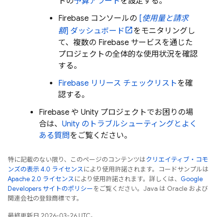
トの
予算アラート
を設定する。
Firebase コンソールの
[
使用量と請求
額
] ダッシュボード
をモニタリングし
て、複数の
Firebase
サービスを通じた
プロジェクトの全体的な使用状況を確認
する。
Firebase リリース チェックリスト
を確
認する。
Firebase や Unity プロジェクトでお困りの場
合は、
Unity のトラブルシューティングとよく
ある質問
をご覧ください。
特に記載のない限り、このページのコンテンツは
クリエイティブ・コモ
ンズの表示 4.0 ライセンス
により使用許諾されます。コードサンプルは
Apache 2.0 ライセンス
により使用許諾されます。詳しくは、
Google
Developers サイトのポリシー
をご覧ください。Java は Oracle および
関連会社の登録商標です。
最終更新日 2026-03-26 UTC。