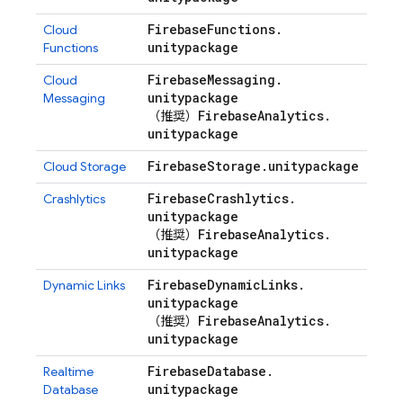
Firebase
Functions
.
Cloud
unitypackage
Functions
Firebase
Messaging
.
Cloud
unitypackage
Messaging
Firebase
Analytics
.
（推奨）
unitypackage
Firebase
Storage
.
unitypackage
Cloud Storage
Firebase
Crashlytics
.
Crashlytics
unitypackage
Firebase
Analytics
.
（推奨）
unitypackage
Firebase
Dynamic
Links
.
Dynamic Links
unitypackage
Firebase
Analytics
.
（推奨）
unitypackage
Firebase
Database
.
Realtime
unitypackage
Database