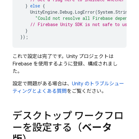
}
else
{
UnityEngine
.
Debug
.
LogError
(
System
.
String
.
Fo
"Could not resolve all Firebase dependenc
// 
Firebase
Unity
 SDK is not safe to use he
}
});
これで設定は完了です。Unity プロジェクトは
Firebase を使用するように登録、構成されまし
た。
設定で問題がある場合は、
Unity のトラブルシュー
ティングとよくある質問
をご覧ください。
デスクトップ ワークフロ
ーを設定する（
ベータ