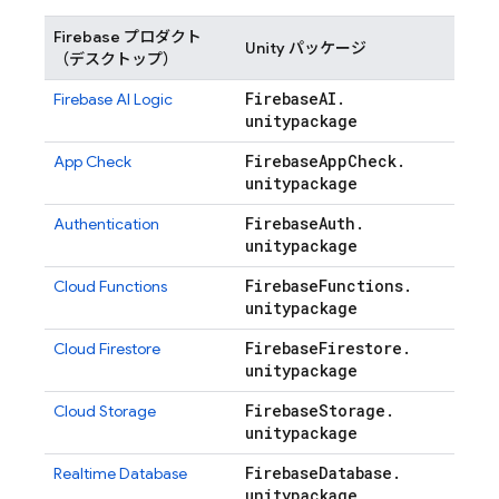
Firebase プロダクト
Unity パッケージ
（デスクトップ）
Firebase
AI
.
Firebase AI Logic
unitypackage
Firebase
App
Check
.
App Check
unitypackage
Firebase
Auth
.
Authentication
unitypackage
Firebase
Functions
.
Cloud Functions
unitypackage
Firebase
Firestore
.
Cloud Firestore
unitypackage
Firebase
Storage
.
Cloud Storage
unitypackage
Firebase
Database
.
Realtime Database
unitypackage