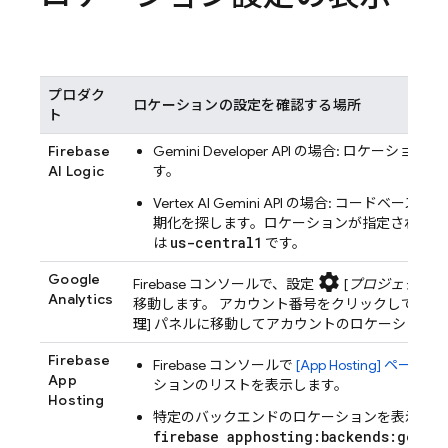
プロダク
ロケーションの設定を確認する場所
ト
Firebase
Gemini Developer API
の場合: ロケーション
AI Logic
す。
Vertex AI
Gemini API
の場合: コードベースで、
期化を探します。ロケーションが指定されてい
us-central1
は
です。
Google
settings
Firebase
コンソールで、設定
[
プロジェクト設
Analytics
移動します。 アカウント番号をクリックして
Goog
理
] パネルに移動してアカウントのロケーション
Firebase
Firebase
コンソールで
[
App Hosting
] ページ
App
ションのリストを表示します。
Hosting
特定のバックエンドのロケーションを表示する
firebase apphosting:backends:get -