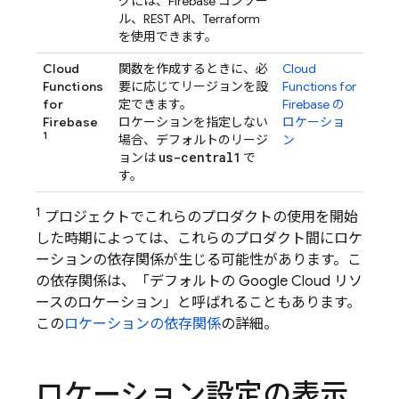
グには、
Firebase
コンソー
ル、REST API、Terraform
を使用できます。
Cloud
関数を作成するときに、必
Cloud
Functions
要に応じてリージョンを設
Functions for
for
定できます。
Firebase
の
Firebase
ロケーションを指定しない
ロケーショ
1
場合、デフォルトのリージ
ン
us-central1
ョンは
で
す。
1
プロジェクトでこれらのプロダクトの使用を開始
した時期によっては、これらのプロダクト間にロケ
ーションの依存関係が生じる可能性があります。こ
の依存関係は、「デフォルトの
Google Cloud
リソ
ースのロケーション」と呼ばれることもあります。
この
ロケーションの依存関係
の詳細。
ロケーション設定の表示