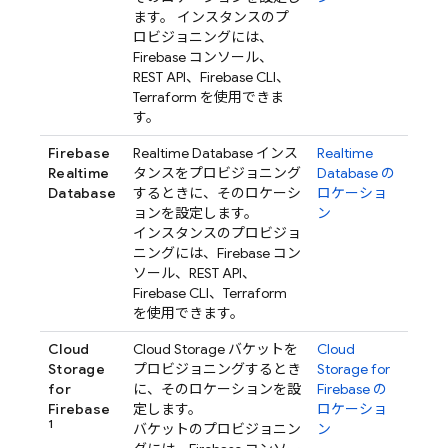
ます。 インスタンスのプ
ロビジョニングには、
Firebase
コンソール、
REST API、
Firebase
CLI、
Terraform を使用できま
す。
Firebase
Realtime Database
インス
Realtime
Realtime
タンスをプロビジョニング
Database
の
Database
するときに、そのロケーシ
ロケーショ
ョンを設定します。
ン
インスタンスのプロビジョ
ニングには、
Firebase
コン
ソール、REST API、
Firebase
CLI、Terraform
を使用できます。
Cloud
Cloud Storage
バケットを
Cloud
Storage
プロビジョニングするとき
Storage for
for
に、そのロケーションを設
Firebase
の
Firebase
定します。
ロケーショ
1
バケットのプロビジョニン
ン