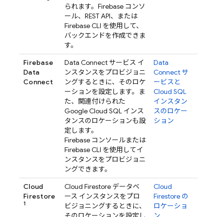
られます。
Firebase
コンソ
ール、REST API、または
Firebase
CLI を使用して、
バックエンドを作成できま
す。
Firebase
Data Connect
サービス イ
Data
Data
ンスタンスをプロビジョニ
Connect
サ
Connect
ングするときに、そのロケ
ービスと
ーションを設定します。ま
Cloud SQL
た、関連付けられた
インスタン
Google Cloud SQL
インス
スのロケー
タンスのロケーションも設
ション
定します。
Firebase
コンソールまたは
Firebase
CLI を使用してイ
ンスタンスをプロビジョニ
ングできます。
Cloud
Cloud Firestore
データベ
Cloud
Firestore
ース インスタンスをプロ
Firestore
の
1
ビジョニングするときに、
ロケーショ
そのロケーションを設定し
ン