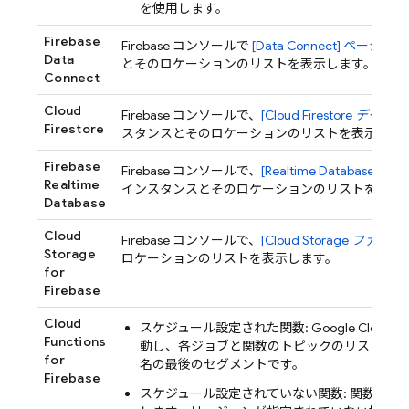
を使用します。
Firebase
Firebase
コンソールで
[
Data Connect
] ページ
Data
とそのロケーションのリストを表示します。
Connect
Cloud
Firebase
コンソールで、
[
Cloud Firestore
データ
]
Firestore
スタンスとそのロケーションのリストを表示しま
Firebase
Firebase
コンソールで、
[
Realtime Database
デー
Realtime
インスタンスとそのロケーションのリストを表示
Database
Cloud
Firebase
コンソールで、
[
Cloud Storage
ファイル
Storage
ロケーションのリストを表示します。
for
Firebase
Cloud
スケジュール設定された関数:
Google Cloud
コ
Functions
動し、各ジョブと関数のトピックのリストを表
for
名の最後のセグメントです。
Firebase
スケジュール設定されていない関数: 関数のソ