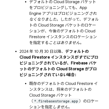
デフォルトの
Cloud Storage
バケット
をプロビジョニングしても、
App
Engine
アプリはプロビジョニング
され
なくなりました
。したがって、デフォル
トの
Cloud Storage
バケットのロケー
ションが、今後のデフォルトの
Cloud
Firestore
インスタンスのロケーション
を指定する
ことはありません
。
2024 年 10 月 30 日
以降、
デフォルトの
Cloud Firestore
インスタンスが
すでに
プロ
ビジョニングされているが、Firebase バケ
ットのデフォルトの
Cloud Storage
がプロ
ビジョニング
されていない
場合:
既存のデフォルトの
Cloud Firestore
イ
ンスタンスは、将来のデフォルトの
Cloud Storage
バケット
（
*.firebasestorage.app
）のロケー
ションを指定
しません
。