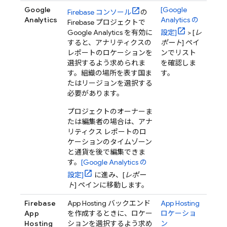
Google
[
Google
Firebase
コンソール
の
Analytics
Analytics
の
Firebase プロジェクトで
Google Analytics
を有効に
設定]
> [
レ
すると、アナリティクスの
ポート
] ペイ
レポートのロケーションを
ンでリスト
選択するよう求められま
を確認しま
す。組織の場所を表す国ま
す。
たはリージョンを選択する
必要があります。
プロジェクトのオーナーま
たは編集者の場合は、アナ
リティクス レポートのロ
ケーションのタイムゾーン
と通貨を後で編集できま
す。
[
Google Analytics
の
設定]
に進み、[
レポー
ト
] ペインに移動します。
Firebase
App Hosting
バックエンド
App Hosting
App
を作成するときに、ロケー
ロケーショ
Hosting
ションを選択するよう求め
ン