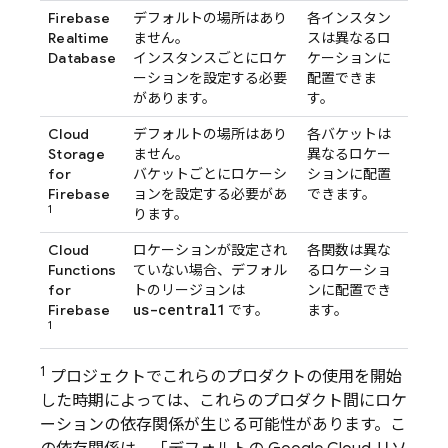
Firebase
デフォルトの場所はあり
各インスタン
Realtime
ません。
スは異なるロ
Database
インスタンスごとにロケ
ケーションに
ーションを設定する必要
配置できま
があります。
す。
Cloud
デフォルトの場所はあり
各バケットは
Storage
ません。
異なるロケー
for
バケットごとにロケーシ
ションに配置
Firebase
ョンを設定する必要があ
できます。
1
ります。
Cloud
ロケーションが設定され
各関数は異な
Functions
ていない場合、デフォル
るロケーショ
for
トのリージョンは
ンに配置でき
us-central1
Firebase
です。
ます。
1
1
プロジェクトでこれらのプロダクトの使用を開始
した時期によっては、これらのプロダクト間にロケ
ーションの依存関係が生じる可能性があります。こ