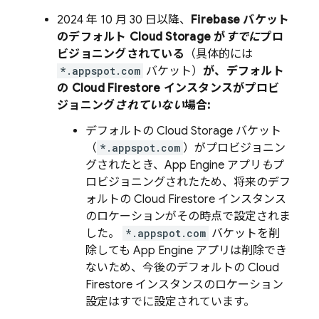
2024 年 10 月 30 日
以降、
Firebase バケット
のデフォルト
Cloud Storage
が
すでに
プロ
ビジョニングされている
（具体的には
*.appspot.com
バケット）
が、デフォルト
の
Cloud Firestore
インスタンスがプロビ
ジョニング
されていない
場合:
デフォルトの
Cloud Storage
バケット
（
*.appspot.com
）がプロビジョニン
グされたとき、
App Engine
アプリ
も
プ
ロビジョニングされたため、将来のデフ
ォルトの
Cloud Firestore
インスタンス
のロケーションがその時点で設定されま
した。
*.appspot.com
バケットを削
除しても
App Engine
アプリは削除でき
ないため、今後のデフォルトの
Cloud
Firestore
インスタンスのロケーション
設定はすでに設定されています。