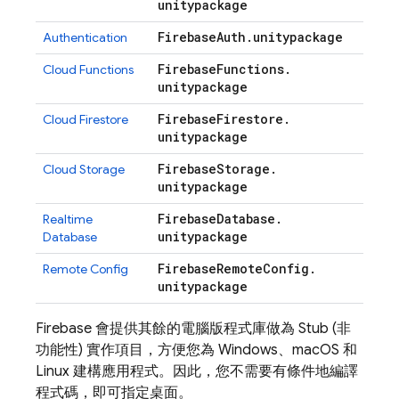
unitypackage
Firebase
Auth
.
unitypackage
Authentication
Firebase
Functions
.
Cloud Functions
unitypackage
Firebase
Firestore
.
Cloud Firestore
unitypackage
Firebase
Storage
.
Cloud Storage
unitypackage
Firebase
Database
.
Realtime
unitypackage
Database
Firebase
Remote
Config
.
Remote Config
unitypackage
Firebase 會提供其餘的電腦版程式庫做為 Stub (非
功能性) 實作項目，方便您為 Windows、macOS 和
Linux 建構應用程式。因此，您不需要有條件地編譯
程式碼，即可指定桌面。