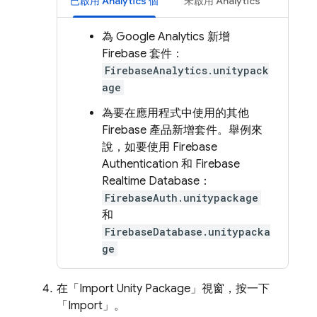
已啟用
Analytics
個
未啟用
Analytics
為
Google Analytics
新增
Firebase 套件：
FirebaseAnalytics.unitypack
age
為要在應用程式中使用的其他
Firebase 產品新增套件。舉例來
說，如要使用
Firebase
Authentication
和
Firebase
Realtime Database
：
FirebaseAuth.unitypackage
和
FirebaseDatabase.unitypacka
ge
在「Import Unity Package」
視窗，按一下
「Import」
。