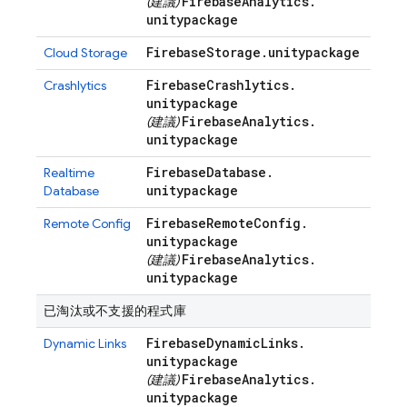
Firebase
Analytics
.
(建議)
unitypackage
Firebase
Storage
.
unitypackage
Cloud Storage
Firebase
Crashlytics
.
Crashlytics
unitypackage
Firebase
Analytics
.
(建議)
unitypackage
Firebase
Database
.
Realtime
unitypackage
Database
Firebase
Remote
Config
.
Remote Config
unitypackage
Firebase
Analytics
.
(建議)
unitypackage
已淘汰或不支援的程式庫
Firebase
Dynamic
Links
.
Dynamic Links
unitypackage
Firebase
Analytics
.
(建議)
unitypackage