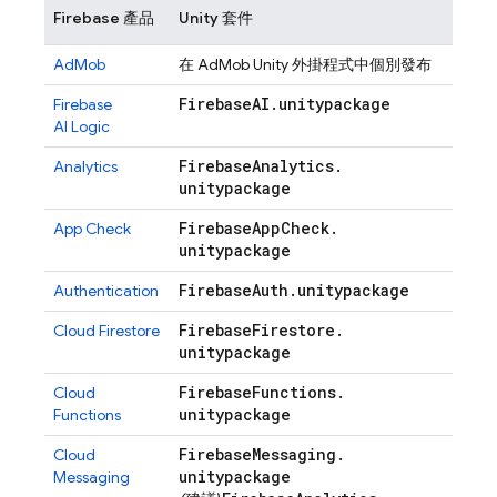
Firebase 產品
Unity 套件
AdMob
在
AdMob
Unity 外掛程式中個別發布
Firebase
AI
.
unitypackage
Firebase
AI Logic
Firebase
Analytics
.
Analytics
unitypackage
Firebase
App
Check
.
App Check
unitypackage
Firebase
Auth
.
unitypackage
Authentication
Firebase
Firestore
.
Cloud Firestore
unitypackage
Firebase
Functions
.
Cloud
unitypackage
Functions
Firebase
Messaging
.
Cloud
unitypackage
Messaging