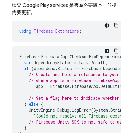
檢查
Google Play
services
是否為必要版本，並視
需要更新。
using
Firebase.Extensions
;
Firebase
.
FirebaseApp
.
CheckAndFixDependenciesAsy
var
dependencyStatus
=
task
.
Result
;
if
(
dependencyStatus
==
Firebase
.
DependencySt
// Create and hold a reference to your Fire
// where app is a Firebase.FirebaseApp prop
app
=
Firebase
.
FirebaseApp
.
DefaultInstan
// Set a flag here to indicate whether Fire
}
else
{
UnityEngine
.
Debug
.
LogError
(
System
.
String
.
Fo
"Could not resolve all Firebase dependenc
// 
Firebase
Unity
 SDK is not safe to use he
}