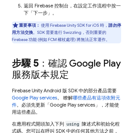
返回
Firebase
控制台，在設定工作流程中按一
下「下一步」
。
重要事項：
使用
Firebase
Unity
SDK for iOS 時，
請勿停
用方法交換
。SDK 需要進行 Swizzling，否則重要的
Firebase 功能 (例如
FCM
權杖處理) 將無法正常運作。
步驟 5
：確認 Google Play
服務版本規定
Firebase
Unity
Android 版 SDK 中的部分產品需要
Google Play
services
。 瞭解
哪些產品有這項依附元
件
。必須先更新「
Google Play
services
」，才能使
用這些產品。
在應用程式開頭加入下列
using
陳述式和初始化程
式碼。您可以在呼叫 SDK 中的任何其他方法之前，