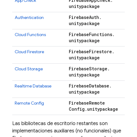
Firebase
App
Check
.
App Check
unitypackage
Firebase
Auth
.
Authentication
unitypackage
Firebase
Functions
.
Cloud Functions
unitypackage
Firebase
Firestore
.
Cloud Firestore
unitypackage
Firebase
Storage
.
Cloud Storage
unitypackage
Firebase
Database
.
Realtime Database
unitypackage
Firebase
Remote
Remote Config
Config
.
unitypackage
Las bibliotecas de escritorio restantes son
implementaciones auxiliares (no funcionales) que