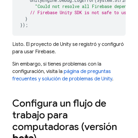
UnityEngine
.
Debug
.
LogError
(
System
.
String
.
Fo
"Could not resolve all Firebase dependenc
// 
Firebase
Unity
 SDK is not safe to use he
}
});
Listo. El proyecto de Unity se registró y configuró
para usar Firebase.
Sin embargo, si tienes problemas con la
configuración, visita la
página de preguntas
frecuentes y solución de problemas de Unity
.
Configura un flujo de
trabajo para
computadoras (versión