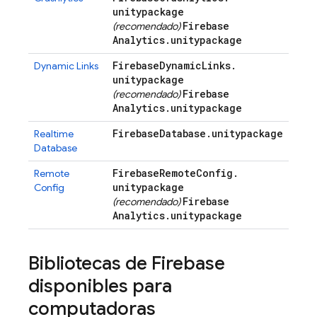
unitypackage
Firebase
(recomendado)
Analytics
.
unitypackage
Firebase
Dynamic
Links
.
Dynamic Links
unitypackage
Firebase
(recomendado)
Analytics
.
unitypackage
Firebase
Database
.
unitypackage
Realtime
Database
Firebase
Remote
Config
.
Remote
unitypackage
Config
Firebase
(recomendado)
Analytics
.
unitypackage
Bibliotecas de Firebase
disponibles para
computadoras