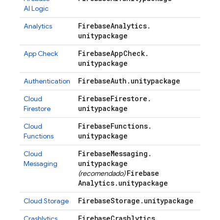
AI Logic
Firebase
Analytics
.
Analytics
unitypackage
Firebase
App
Check
.
App Check
unitypackage
Firebase
Auth
.
unitypackage
Authentication
Firebase
Firestore
.
Cloud
unitypackage
Firestore
Firebase
Functions
.
Cloud
unitypackage
Functions
Firebase
Messaging
.
Cloud
unitypackage
Messaging
Firebase
(recomendado)
Analytics
.
unitypackage
Firebase
Storage
.
unitypackage
Cloud Storage
Firebase
Crashlytics
.
Crashlytics