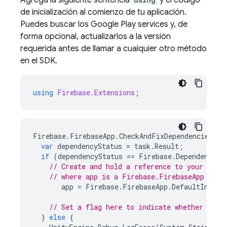
Agrega la siguiente sentencia
y el código
de inicialización al comienzo de tu aplicación.
Puedes buscar los
Google Play
services
y, de
forma opcional, actualizarlos a la versión
requerida antes de llamar a cualquier otro método
en el SDK.
using
Firebase.Extensions
;
Firebase
.
FirebaseApp
.
CheckAndFixDependenciesAsy
var
dependencyStatus
=
task
.
Result
;
if
(
dependencyStatus
==
Firebase
.
DependencySt
// Create and hold a reference to your Fire
// where app is a Firebase.FirebaseApp prop
app
=
Firebase
.
FirebaseApp
.
DefaultInstan
// Set a flag here to indicate whether Fire
}
else
{