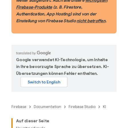
weiter ausgeführt. Auch alle unsere
wichtigsten
Firebase-Produkte
(z. B. Firestore,
Authentication, App Hosting) sind von der
Einstellung von Firebase Studio
nicht betroffen
.
Google verwendet KI-Technologie, um Inhalte
in Ihre bevorzugte Sprache zu übersetzen. KI-
Übersetzungen können Fehler enthalten.
Firebase
Documentation
Firebase Studio
KI
Auf dieser Seite