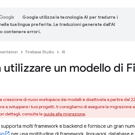
Google utilizza la tecnologia AI per tradurre i
ella tua lingua preferita. Le traduzioni generate dall'AI
 contenere errori.
entation
Firebase Studio
AI
a utilizzare un modello di 
a creazione di nuovi workspace dai modelli è disattivata a partire dal 2
re a sviluppare i tuoi progetti, ti consigliamo di eseguire la migrazione 
ri dettagli, consulta la
guida alla migrazione
.
supporta molti framework e backend e fornisce un gran num
io
per una moltitudine di framework, linguaggi, database e 