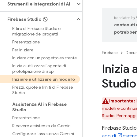
Strumenti e integrazioni di AI
Firebase Studio
contenuti n
Ritiro di Firebase Studio e
potrebbero
migrazione dei progetti
Presentazione
Per iniziare
Firebase
Docum
Iniziare con un progetto esistente
Inizia 
Inizia a utilizzare l'agente di
prototipazione di app
Studio
Iniziare a utilizzare un modello
Prezzi
,
quote e limiti di Firebase
Studio
Importante:
l
Assistenza AI in Firebase
modelli e continua
Studio
Studio
. Per maggio
Presentazione
Ricevere assistenza da Gemini
Firebase Studio
Configurare l'assistenza Gemini
app di
esemp