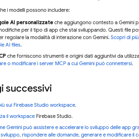
che i modelli possono includere:
egole AI personalizzate
che aggiungono contesto a
Gemini
p
modifiche per il tipo di app che stai sviluppando. Questi file 
per regolare la modalità di interazione con
Gemini
.
Scopri di pi
le AI files
.
CP
che forniscono strumenti e origini dati aggiuntivi da utiliz
re o modificare i server MCP a cui
Gemini
può connettersi
.
i successivi
più sui
Firebase Studio
workspace
.
za il workspace
Firebase Studio
.
ome
Gemini
può assistere e accelerare lo sviluppo delle app gra
 sviluppo, rispondere alle domande, generare e modificare il 