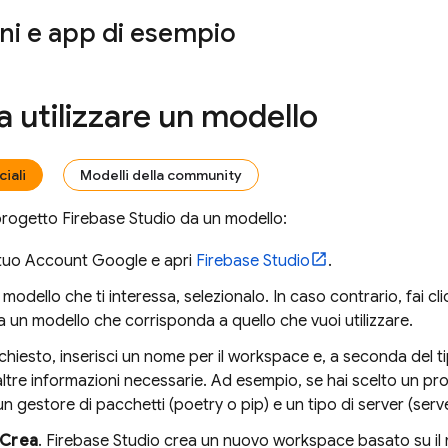
ni e app di esempio
 a utilizzare un modello
ciali
Modelli della community
 progetto
Firebase Studio
da un modello:
 tuo Account Google e apri
Firebase Studio
.
 modello che ti interessa, selezionalo. In caso contrario, fai cl
a un modello che corrisponda a quello che vuoi utilizzare.
hiesto, inserisci un nome per il workspace e, a seconda del t
altre informazioni necessarie. Ad esempio, se hai scelto un pr
un gestore di pacchetti (poetry o pip) e un tipo di server (serv
Crea
.
Firebase Studio
crea un nuovo workspace basato su il m