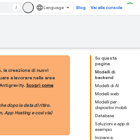
/
Blog
Vai alla console
Su questa
pagina
, la creazione di nuovi
Modelli di
backend
uare a lavorare nelle aree
Antigravity.
Scopri come
Modelli di AI
Modelli web
Modelli per
e dopo la data di ritiro.
dispositivi mobili
, App Hosting e così via)
Database
Soluzioni e app di
esempio
Iniziare a