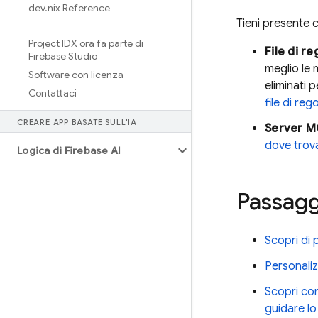
dev
.
nix Reference
Tieni presente 
Project IDX ora fa parte di
File di r
Firebase Studio
meglio le 
Software con licenza
eliminati 
Contattaci
file di rego
CREARE APP BASATE SULL'IA
Server M
dove trova
Logica di Firebase AI
Passagg
Scopri di 
Personaliz
Scopri c
guidare lo