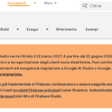
Documenti
Altro
Build
Esegui
Riferimento
Esempi
udio verrà ritirato il 22 marzo 2027.
A partire dal 22 giugno 2026
voro e la registrazione degli utenti sono disattivate. Puoi contin
esistenti ed eseguire la migrazione a Google AI Studio o Google 
a migrazione.
p già implementate in Firebase continueranno a essere eseguite anch
i i nostri
prodotti Firebase principali
(come Firestore, Authentication
teressati
dal ritiro di Firebase Studio.