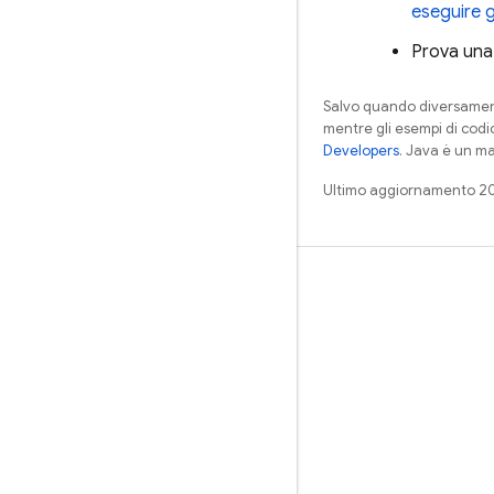
eseguire g
Prova una
Salvo quando diversamente
mentre gli esempi di codi
Developers
. Java è un ma
Ultimo aggiornamento 2
Impara
Guide
Riferimento
Esempi
Librerie
GitHub