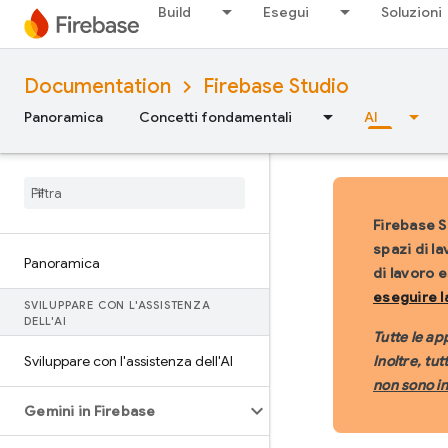
Build
Esegui
Soluzioni
Documentation
Firebase Studio
Panoramica
Concetti fondamentali
AI
Firebase St
spazi di la
Panoramica
di lavoro 
eseguire l
SVILUPPARE CON L'ASSISTENZA
DELL'AI
Tutte le ap
Sviluppare con l'assistenza dell'AI
Inoltre, tutt
non sono in
Gemini in Firebase