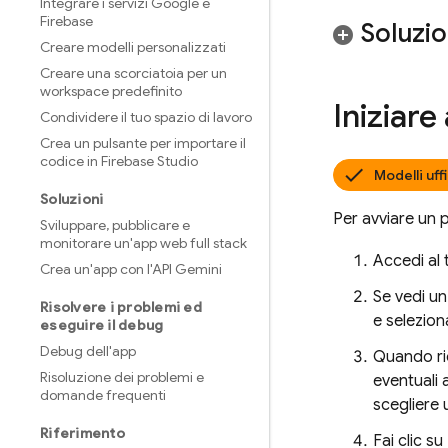
Integrare i servizi Google e
Firebase
Soluzio
Creare modelli personalizzati
Creare una scorciatoia per un
workspace predefinito
Iniziare
Condividere il tuo spazio di lavoro
Crea un pulsante per importare il
codice in Firebase Studio
Modelli uffi
Soluzioni
Per avviare un
Sviluppare
,
pubblicare e
monitorare un'app web full stack
Accedi al
Crea un'app con l'API Gemini
Se vedi un
Risolvere i problemi ed
e selezion
eseguire il debug
Debug dell'app
Quando ric
Risoluzione dei problemi e
eventuali 
domande frequenti
scegliere 
Riferimento
Fai clic su