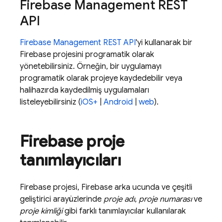
Firebase Management REST
API
Firebase Management REST API
'yi kullanarak bir
Firebase projesini programatik olarak
yönetebilirsiniz. Örneğin, bir uygulamayı
programatik olarak projeye kaydedebilir veya
halihazırda kaydedilmiş uygulamaları
listeleyebilirsiniz (
iOS+
|
Android
|
web
).
Firebase proje
tanımlayıcıları
Firebase projesi, Firebase arka ucunda ve çeşitli
geliştirici arayüzlerinde
proje adı
,
proje numarası
ve
proje kimliği
gibi farklı tanımlayıcılar kullanılarak