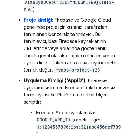
AIzaSyDOCAbC123dEf456GhI789jKl012-
MnO
)
Proje kimliği
: Firebase ve
Google Cloud
genelinde proje için kullanıcı tarafından
tanımlanan benzersiz tanımlayıcı. Bu
tanımlayıcı, bazı Firebase kaynaklarının
URL'lerinde veya adlarında gösterilebilir
ancak genel olarak projeye referans veren
ayırt edici bir takma ad olarak düşünülmelidir.
(örnek değer:
myapp-project-123
)
Uygulama Kimliği ("AppID")
: Firebase
uygulamasının tüm Firebase'deki benzersiz
tanımlayıcısıdır. Platforma özel bir biçime
sahiptir:
Firebase Apple uygulamaları:
GOOGLE_APP_ID
(örnek değer:
1:1234567890:ios:321abc456def789