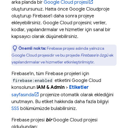
arka planda bir
Google Cloud
projesi
oluşturursunuz. Hatta önce
Google Cloud
proje
oluşturup Firebase'i daha sonra projeye
ekleyebilirsiniz.
Google Cloud
projesini; veriler,
kodlar, yapılandırmalar ve hizmetler için sanal bir
kapsayıcı olarak düşünebilirsiniz.
Önemli nokta:
Firebase projesi aslında yalnızca
Google Cloud
projesidir ve bu projede
Firebase'e özgü
ek
yapılandırmalar ve hizmetler etkinleştirilmiştir.
Firebase'in, tüm Firebase projeleri için
firebase:enabled
etiketini
Google Cloud
konsolunun
IAM & Admin
>
Etiketler
sayfasında
projenize otomatik olarak eklediğini
unutmayın. Bu etiket hakkında daha fazla bilgiyi
SSS
bölümümüzde bulabilirsiniz.
Firebase projesi
bir
Google Cloud
projesi
olduğundan: