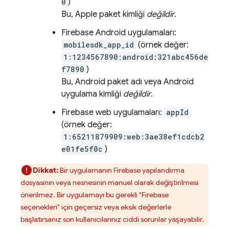
0
)
Bu, Apple paket kimliği
değildir
.
Firebase Android uygulamaları:
mobilesdk_app_id
(örnek değer:
1:1234567890:android:321abc456de
f7890
)
Bu, Android paket adı veya Android
uygulama kimliği
değildir
.
Firebase web uygulamaları:
appId
(örnek değer:
1:65211879909:web:3ae38ef1cdcb2
e01fe5f0c
)
Dikkat:
Bir uygulamanın Firebase yapılandırma
dosyasının veya nesnesinin manuel olarak değiştirilmesi
önerilmez. Bir uygulamayı bu gerekli "Firebase
seçenekleri" için geçersiz veya eksik değerlerle
başlatırsanız son kullanıcılarınız ciddi sorunlar yaşayabilir.