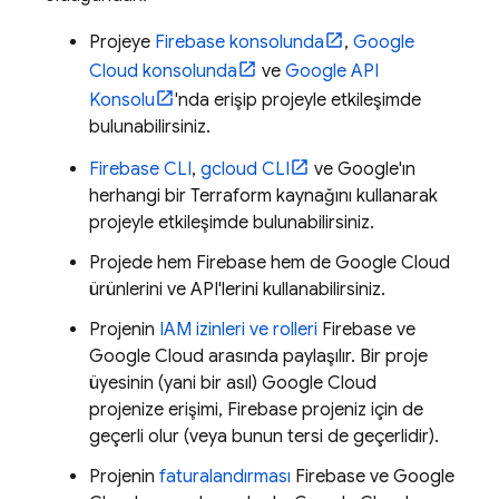
Projeye
Firebase
konsolunda
,
Google
Cloud
konsolunda
ve
Google API
Konsolu
'nda erişip projeyle etkileşimde
bulunabilirsiniz.
Firebase
CLI
,
gcloud CLI
ve Google'ın
herhangi bir Terraform kaynağını kullanarak
projeyle etkileşimde bulunabilirsiniz.
Projede hem Firebase hem de
Google Cloud
ürünlerini ve API'lerini kullanabilirsiniz.
Projenin
IAM izinleri ve rolleri
Firebase ve
Google Cloud
arasında paylaşılır. Bir proje
üyesinin (yani bir asıl)
Google Cloud
projenize erişimi, Firebase projeniz için de
geçerli olur (veya bunun tersi de geçerlidir).
Projenin
faturalandırması
Firebase ve
Google