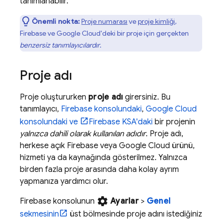
tanımlanabilir.
Önemli nokta:
Proje numarası
ve
proje kimliği
,
Firebase ve
Google Cloud
'deki bir proje için gerçekten
benzersiz tanımlayıcılardır
.
Proje adı
Proje oluştururken
proje adı
girersiniz. Bu
tanımlayıcı,
Firebase
konsolundaki
,
Google Cloud
konsolundaki ve
Firebase
KSA'daki
bir projenin
yalnızca dahili olarak kullanılan adıdır
. Proje adı,
herkese açık Firebase veya
Google Cloud
ürünü,
hizmeti ya da kaynağında gösterilmez. Yalnızca
birden fazla proje arasında daha kolay ayrım
yapmanıza yardımcı olur.
settings
Firebase
konsolunun
Ayarlar
>
Genel
sekmesinin
üst bölmesinde proje adını istediğiniz