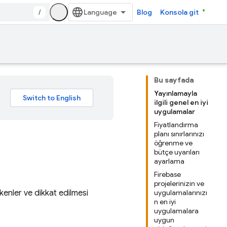
/
Blog
Konsola git
Bu sayfada
Yayınlamayla
ilgili genel en iyi
uygulamalar
Fiyatlandırma
planı sınırlarınızı
öğrenme ve
bütçe uyarıları
ayarlama
Firebase
projelerinizin ve
enler ve dikkat edilmesi
uygulamalarınızı
n en iyi
uygulamalara
uygun