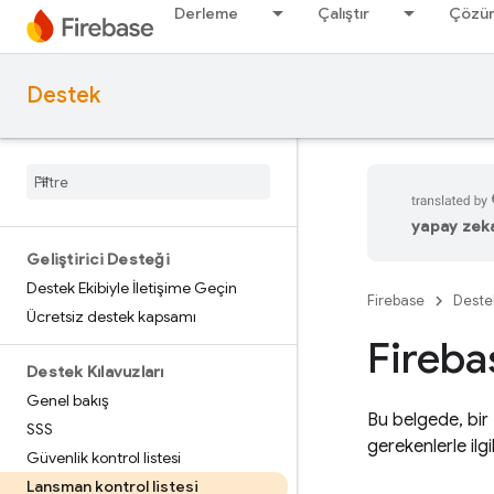
Derleme
Çalıştır
Çözü
Destek
yapay zeka 
Geliştirici Desteği
Destek Ekibiyle İletişime Geçin
Firebase
Deste
Ücretsiz destek kapsamı
Fireba
Destek Kılavuzları
Genel bakış
Bu belgede, bir
SSS
gerekenlerle ilgi
Güvenlik kontrol listesi
Lansman kontrol listesi