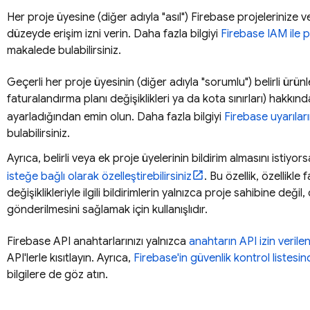
Her proje üyesine (diğer adıyla "asıl") Firebase projelerinize 
düzeyde erişim izni verin. Daha fazla bilgiyi
Firebase IAM ile p
makalede bulabilirsiniz.
Geçerli her proje üyesinin (diğer adıyla "sorumlu") belirli ürü
faturalandırma planı değişiklikleri ya da kota sınırları) hakkında
ayarladığından emin olun. Daha fazla bilgiyi
Firebase uyarılar
bulabilirsiniz.
Ayrıca, belirli veya ek proje üyelerinin bildirim almasını istiyor
isteğe bağlı olarak özelleştirebilirsiniz
. Bu özellik, özellikl
değişiklikleriyle ilgili bildirimlerin yalnızca proje sahibine değil,
gönderilmesini sağlamak için kullanışlıdır.
Firebase API anahtarlarınızı yalnızca
anahtarın API izin verilen
API'lerle kısıtlayın. Ayrıca,
Firebase'in güvenlik kontrol listesin
bilgilere de göz atın.