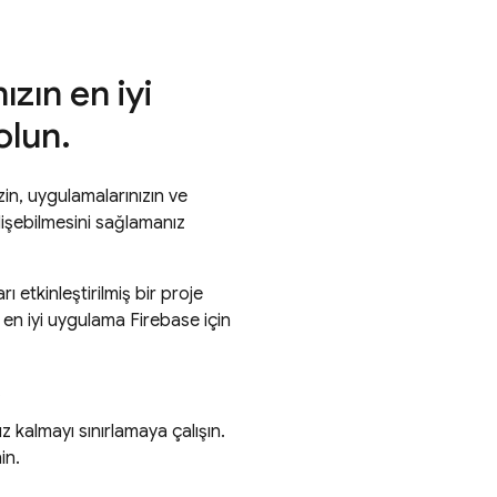
zın en iyi
olun
.
izin, uygulamalarınızın ve
elişebilmesini sağlamanız
ı etkinleştirilmiş bir proje
n iyi uygulama Firebase için
.
z kalmayı sınırlamaya çalışın.
in.