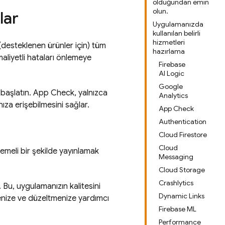
olduğundan emin
olun.
lar
Uygulamanızda
kullanılan belirli
hizmetleri
(desteklenen ürünler için) tüm
hazırlama
 maliyetli hataları önlemeye
Firebase
AI Logic
Google
 başlatın.
App Check
, yalnızca
Analytics
ıza erişebilmesini sağlar.
App Check
Authentication
Cloud Firestore
Cloud
emeli bir şekilde yayınlamak
Messaging
Cloud Storage
Crashlytics
iz. Bu, uygulamanızın kalitesini
Dynamic Links
emenize ve düzeltmenize yardımcı
Firebase ML
Performance