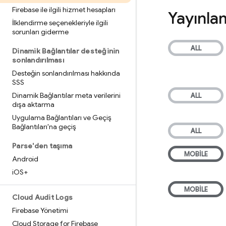
Firebase ile ilgili hizmet hesapları
Yayınlam
İlklendirme seçenekleriyle ilgili
sorunları giderme
Dinamik Bağlantılar desteğinin
sonlandırılması
Desteğin sonlandırılması hakkında
SSS
Dinamik Bağlantılar meta verilerini
dışa aktarma
Uygulama Bağlantıları ve Geçiş
Bağlantıları'na geçiş
Parse'den taşıma
Android
i
OS+
Cloud Audit Logs
Firebase Yönetimi
Cloud Storage for Firebase