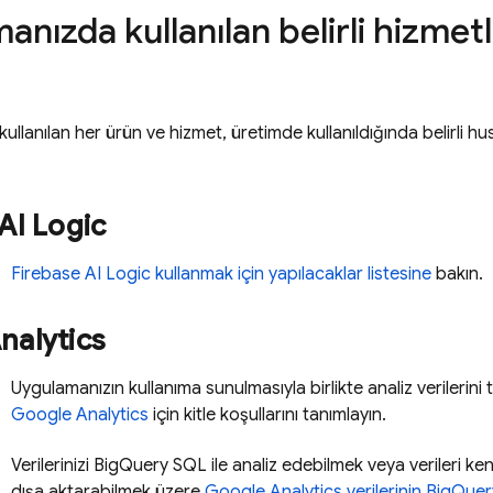
nızda kullanılan belirli hizmet
llanılan her ürün ve hizmet, üretimde kullanıldığında belirli hu
AI Logic
Firebase AI Logic
kullanmak için yapılacaklar listesine
bakın.
nalytics
Uygulamanızın kullanıma sunulmasıyla birlikte analiz verilerin
Google Analytics
için kitle koşullarını tanımlayın.
Verilerinizi
BigQuery
SQL ile analiz edebilmek veya verileri ken
dışa aktarabilmek üzere
Google Analytics
verilerinin
BigQuer