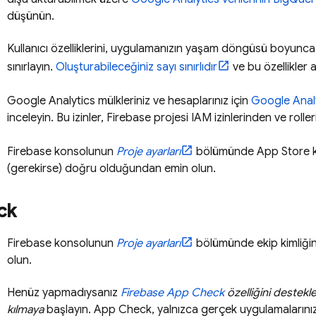
düşünün.
Kullanıcı özelliklerini, uygulamanızın yaşam döngüsü boyunca a
sınırlayın.
Oluşturabileceğiniz sayı sınırlıdır
ve bu özellikler 
Google Analytics
mülkleriniz ve hesaplarınız için
Google Anal
inceleyin. Bu izinler, Firebase projesi IAM izinlerinden ve roller
Firebase
konsolunun
Proje ayarları
bölümünde App Store kiml
(gerekirse) doğru olduğundan emin olun.
ck
Firebase
konsolunun
Proje ayarları
bölümünde ekip kimliği
olun.
Henüz yapmadıysanız
Firebase App Check
özelliğini destekl
kılmaya
başlayın.
App Check
, yalnızca gerçek uygulamalarınız