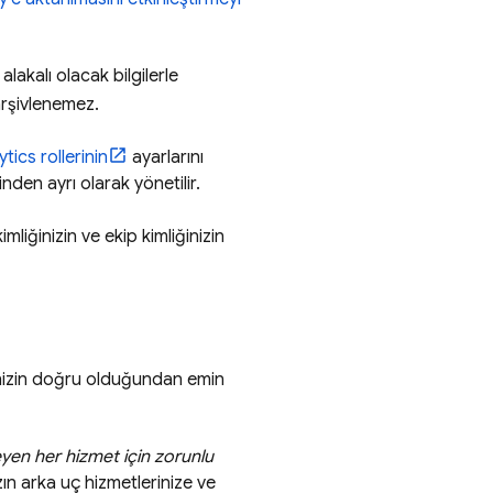
lakalı olacak bilgilerle
arşivlenemez.
ytics
rollerinin
ayarlarını
inden ayrı olarak yönetilir.
iğinizin ve ekip kimliğinizin
nizin doğru olduğundan emin
eyen her hizmet için zorunlu
ın arka uç hizmetlerinize ve