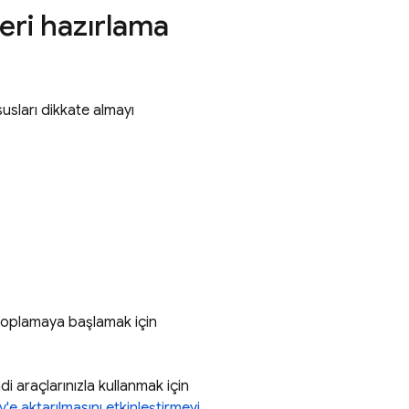
leri hazırlama
susları dikkate almayı
i toplamaya başlamak için
di araçlarınızla kullanmak için
y
'e aktarılmasını etkinleştirmeyi