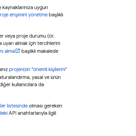
ve kaynaklarınıza uygun
roje erişimini yönetme
başlıklı
nler veya proje durumu (ör.
 uyarı almak için tercihlerini
ını alma
başlıklı makalede
sanız
projenizin "önemli kişilerini"
e faturalandırma, yasal ve ürün
 diğer kullanıcılara da
ler listesinde
olması gereken
deki
API anahtarlarıyla ilgili