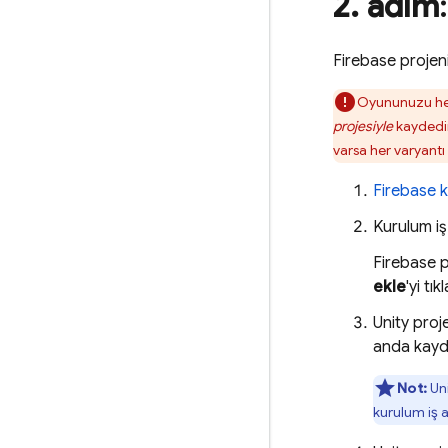
2
.
adım
Firebase projen
Oyununuzu hem
projesiyle
kaydedin
varsa her varyantı
Firebase
k
Kurulum iş
Firebase p
ekle
'yi tık
Unity proj
anda kayde
Not:
Uni
kurulum iş a