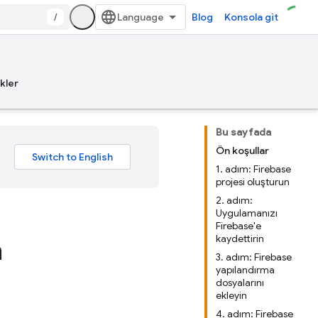
/
Blog
Konsola git
kler
Bu sayfada
Ön koşullar
1. adım: Firebase
projesi oluşturun
2. adım:
Uygulamanızı
Firebase'e
kaydettirin
n
3. adım: Firebase
yapılandırma
dosyalarını
ekleyin
4. adım: Firebase