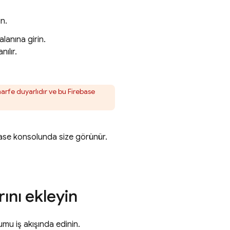
in.
alanına girin.
nılır.
harfe duyarlıdır ve bu Firebase
ase
konsolunda size görünür.
ını ekleyin
mu iş akışında edinin.