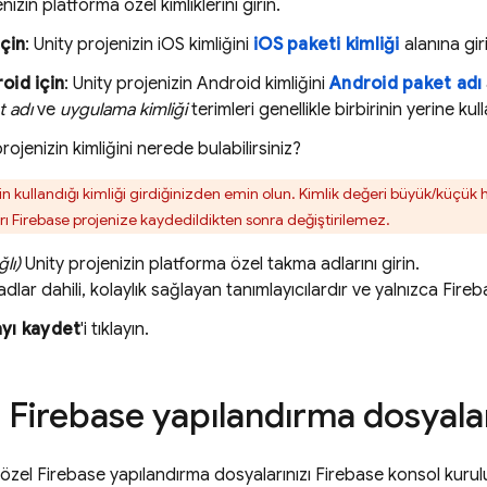
nizin platforma özel kimliklerini girin.
için
: Unity projenizin iOS kimliğini
iOS paketi kimliği
alanına gir
oid için
: Unity projenizin Android kimliğini
Android paket adı
t adı
ve
uygulama kimliği
terimleri genellikle birbirinin yerine kulla
rojenizin kimliğini nerede bulabilirsiniz?
in kullandığı kimliği girdiğinizden emin olun. Kimlik değeri büyük/küçük 
ı Firebase projenize kaydedildikten sonra değiştirilemez.
lı)
Unity projenizin platforma özel takma adlarını girin.
dlar dahili, kolaylık sağlayan tanımlayıcılardır ve yalnızca
Fireb
yı kaydet
'i tıklayın.
: Firebase yapılandırma dosyalar
özel Firebase yapılandırma dosyalarınızı
Firebase
konsol kurulu