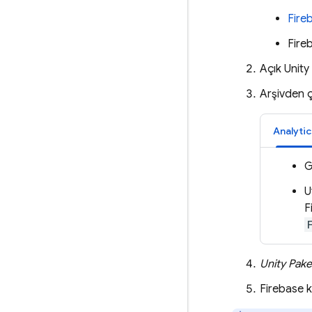
Fire
Fire
Açık Unity
Arşivden ç
Analytic
G
U
F
Unity Pake
Firebase
k