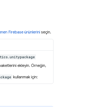
enen Firebase ürünlerini
seçin.
tics.unitypackage
aketlerini ekleyin. Örneğin,
ackage
kullanmak için: