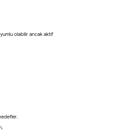
umlu olabilir ancak aktif
hedefler.
n.