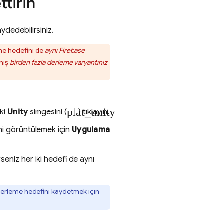
tirin
dedebilirsiniz.
me hedefini de
aynı Firebase
nmış
birden fazla derleme varyantınız
plat_unity
aki
Unity
simgesini (
) tıklayın.
ni görüntülemek için
Uygulama
seniz her iki hedefi de aynı
 derleme hedefini kaydetmek için