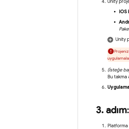
Unity proje
iOS 
Andr
Pake
Unity p
Projeniz
uygulamalar
(İsteğe bağ
Bu takma a
Uygulama
3
.
adım
Platforma 