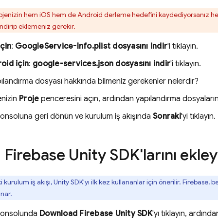
rojenizin hem iOS hem de Android derleme hedefini kaydediyorsanız her
indirip eklemeniz gerekir.
için
:
GoogleService-Info.plist dosyasını indir
'i tıklayın.
oid için
:
google-services.json dosyasını indir
'i tıklayın.
ılandırma dosyası hakkında bilmeniz gerekenler nelerdir?
enizin
Proje
penceresini açın, ardından yapılandırma dosyaların
onsoluna geri dönün ve kurulum iş akışında
Sonraki
'yi tıklayın.
: Firebase Unity SDK'larını ekley
kurulum iş akışı, Unity SDK'yı ilk kez kullananlar için önerilir. Firebase, bel
nar.
onsolunda
Download
Firebase
Unity
SDK
'yı tıklayın, ardınd