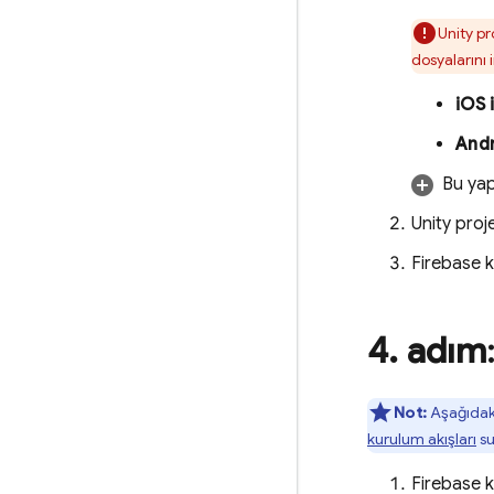
Unity p
dosyalarını 
iOS 
Andr
Bu yap
Unity proj
Firebase
k
4
.
adım
Not:
Aşağıdaki 
kurulum akışları
su
Firebase
k