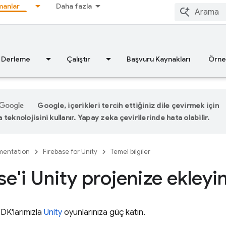
anlar
Daha fazla
Derleme
Çalıştır
Başvuru Kaynakları
Örne
Google, içerikleri tercih ettiğiniz dile çevirmek için
teknolojisini kullanır. Yapay zeka çevirilerinde hata olabilir.
entation
Firebase for Unity
Temel bilgiler
se'i Unity projenize ekleyi
DK'larımızla
Unity
oyunlarınıza güç katın.