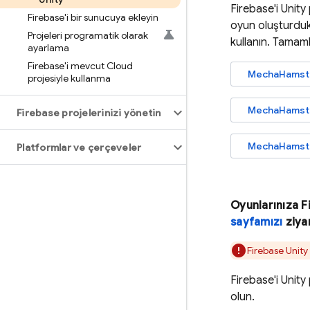
Firebase'i Unit
Firebase'i bir sunucuya ekleyin
oyun oluşturduk
Projeleri programatik olarak
kullanın. Tamam
ayarlama
Firebase'i mevcut Cloud
MechaHamste
projesiyle kullanma
MechaHamste
Firebase projelerinizi yönetin
MechaHamster
Platformlar ve çerçeveler
Oyunlarınıza F
sayfamızı
ziya
Firebase
Unity
Firebase'i Unity
olun.