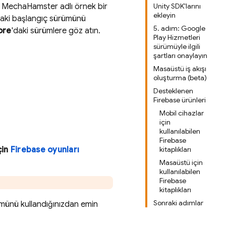
n MechaHamster adlı örnek bir
Unity SDK'larını
ekleyin
daki başlangıç sürümünü
5. adım: Google
ore
'daki sürümlere göz atın.
Play Hizmetleri
sürümüyle ilgili
şartları onaylayın
Masaüstü iş akışı
oluşturma (beta)
Desteklenen
Firebase ürünleri
Mobil cihazlar
için
kullanılabilen
Firebase
çin
Firebase oyunları
kitaplıkları
Masaüstü için
kullanılabilen
Firebase
kitaplıkları
Sonraki adımlar
münü kullandığınızdan emin