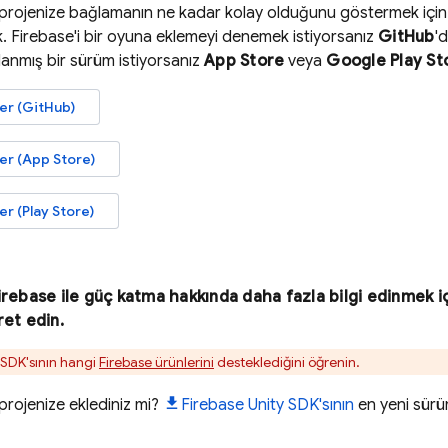
y projenize bağlamanın ne kadar kolay olduğunu göstermek içi
. Firebase'i bir oyuna eklemeyi denemek istiyorsanız
GitHub
'
lanmış bir sürüm istiyorsanız
App Store
veya
Google Play
St
r (GitHub)
r (App Store)
 (Play Store)
irebase ile güç katma hakkında daha fazla bilgi edinmek i
ret edin.
SDK'sının hangi
Firebase ürünlerini
desteklediğini öğrenin.
 projenize eklediniz mi?
Firebase
Unity
SDK'sının
en yeni sürü