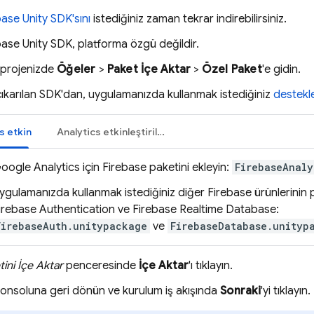
base
Unity
SDK'sını
istediğiniz zaman tekrar indirebilirsiniz.
base
Unity
SDK, platforma özgü değildir.
 projenizde
Öğeler
>
Paket İçe Aktar
>
Özel Paket
'e gidin.
ıkarılan SDK'dan, uygulamanızda kullanmak istediğiniz
destekl
s
etkin
Analytics
etkinleştirilmedi
oogle Analytics
için Firebase paketini ekleyin:
FirebaseAnaly
ygulamanızda kullanmak istediğiniz diğer Firebase ürünlerinin p
irebase Authentication
ve
Firebase Realtime Database
:
FirebaseAuth.unitypackage
ve
FirebaseDatabase.unityp
tini İçe Aktar
penceresinde
İçe Aktar
'ı tıklayın.
onsoluna geri dönün ve kurulum iş akışında
Sonraki
'yi tıklayın.