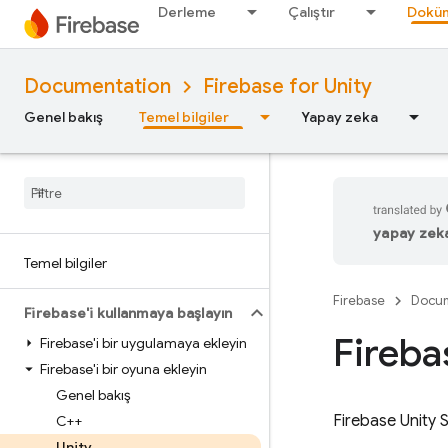
Derleme
Çalıştır
Doküm
Documentation
Firebase for Unity
Genel bakış
Temel bilgiler
Yapay zeka
yapay zeka 
Temel bilgiler
Firebase
Docum
Firebase'i kullanmaya başlayın
Fireba
Firebase'i bir uygulamaya ekleyin
Firebase'i bir oyuna ekleyin
Genel bakış
Firebase
Unity
S
C++
Unity