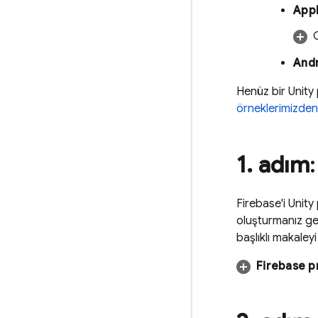
Appl
Andr
Henüz bir Unity
örneklerimizden
1
.
adım
Firebase'i Unity
oluşturmanız ger
başlıklı makaleyi
Firebase pr