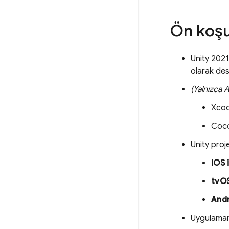
Ön koşu
Unity 2021
olarak de
(Yalnızca 
Xcod
Coco
Unity proj
iOS 
tvOS
Andr
Uygulamanı