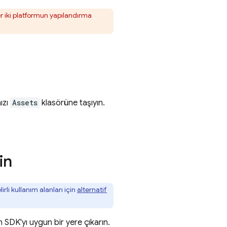
 iki platformun yapılandırma
ızı
Assets
klasörüne taşıyın.
in
irli kullanım alanları için
alternatif
an SDK'yı uygun bir yere çıkarın.