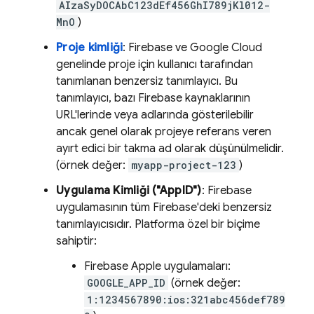
AIzaSyDOCAbC123dEf456GhI789jKl012-
MnO
)
Proje kimliği
: Firebase ve
Google Cloud
genelinde proje için kullanıcı tarafından
tanımlanan benzersiz tanımlayıcı. Bu
tanımlayıcı, bazı Firebase kaynaklarının
URL'lerinde veya adlarında gösterilebilir
ancak genel olarak projeye referans veren
ayırt edici bir takma ad olarak düşünülmelidir.
(örnek değer:
myapp-project-123
)
Uygulama Kimliği ("AppID")
: Firebase
uygulamasının tüm Firebase'deki benzersiz
tanımlayıcısıdır. Platforma özel bir biçime
sahiptir:
Firebase Apple uygulamaları:
GOOGLE_APP_ID
(örnek değer:
1:1234567890:ios:321abc456def789