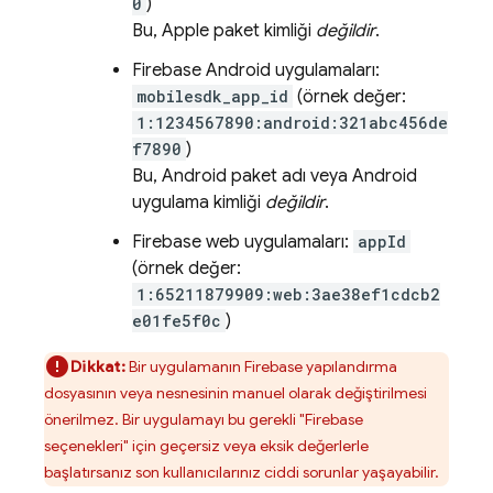
0
)
Bu, Apple paket kimliği
değildir
.
Firebase Android uygulamaları:
mobilesdk_app_id
(örnek değer:
1:1234567890:android:321abc456de
f7890
)
Bu, Android paket adı veya Android
uygulama kimliği
değildir
.
Firebase web uygulamaları:
appId
(örnek değer:
1:65211879909:web:3ae38ef1cdcb2
e01fe5f0c
)
Dikkat:
Bir uygulamanın Firebase yapılandırma
dosyasının veya nesnesinin manuel olarak değiştirilmesi
önerilmez. Bir uygulamayı bu gerekli "Firebase
seçenekleri" için geçersiz veya eksik değerlerle
başlatırsanız son kullanıcılarınız ciddi sorunlar yaşayabilir.