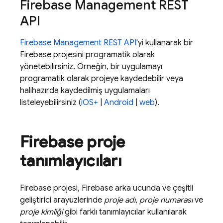
Firebase Management REST
API
Firebase Management REST API
'yi kullanarak bir
Firebase projesini programatik olarak
yönetebilirsiniz. Örneğin, bir uygulamayı
programatik olarak projeye kaydedebilir veya
halihazırda kaydedilmiş uygulamaları
listeleyebilirsiniz (
iOS+
|
Android
|
web
).
Firebase proje
tanımlayıcıları
Firebase projesi, Firebase arka ucunda ve çeşitli
geliştirici arayüzlerinde
proje adı
,
proje numarası
ve
proje kimliği
gibi farklı tanımlayıcılar kullanılarak