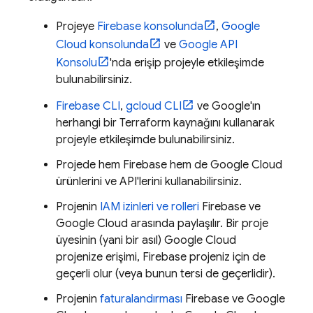
Projeye
Firebase
konsolunda
,
Google
Cloud
konsolunda
ve
Google API
Konsolu
'nda erişip projeyle etkileşimde
bulunabilirsiniz.
Firebase
CLI
,
gcloud CLI
ve Google'ın
herhangi bir Terraform kaynağını kullanarak
projeyle etkileşimde bulunabilirsiniz.
Projede hem Firebase hem de
Google Cloud
ürünlerini ve API'lerini kullanabilirsiniz.
Projenin
IAM izinleri ve rolleri
Firebase ve
Google Cloud
arasında paylaşılır. Bir proje
üyesinin (yani bir asıl)
Google Cloud
projenize erişimi, Firebase projeniz için de
geçerli olur (veya bunun tersi de geçerlidir).
Projenin
faturalandırması
Firebase ve
Google