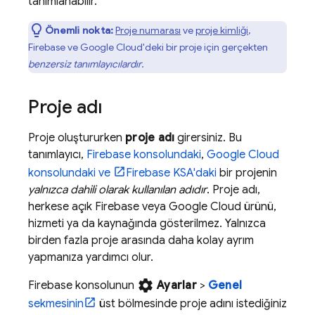
tanımlanabilir.
Önemli nokta:
Proje numarası
ve
proje kimliği
,
Firebase ve
Google Cloud
'deki bir proje için gerçekten
benzersiz tanımlayıcılardır
.
Proje adı
Proje oluştururken
proje adı
girersiniz. Bu
tanımlayıcı,
Firebase
konsolundaki
,
Google Cloud
konsolundaki ve
Firebase
KSA'daki
bir projenin
yalnızca dahili olarak kullanılan adıdır
. Proje adı,
herkese açık Firebase veya
Google Cloud
ürünü,
hizmeti ya da kaynağında gösterilmez. Yalnızca
birden fazla proje arasında daha kolay ayrım
yapmanıza yardımcı olur.
settings
Firebase
konsolunun
Ayarlar
>
Genel
sekmesinin
üst bölmesinde proje adını istediğiniz