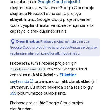
arka planda bir
Google Cloud
projesi
oluşturursunuz. Hatta önce
Google Cloud
proje
oluşturup Firebase'i daha sonra projeye
ekleyebilirsiniz.
Google Cloud
projesini; veriler,
kodlar, yapılandırmalar ve hizmetler için sanal bir
kapsayıcı olarak düşünebilirsiniz.
Önemli nokta:
Firebase projesi aslında yalnızca
Google Cloud
projesidir ve bu projede
Firebase'e özgü
ek
yapılandırmalar ve hizmetler etkinleştirilmiştir.
Firebase'in, tüm Firebase projeleri için
firebase:enabled
etiketini
Google Cloud
konsolunun
IAM & Admin
>
Etiketler
sayfasında
projenize otomatik olarak eklediğini
unutmayın. Bu etiket hakkında daha fazla bilgiyi
SSS
bölümümüzde bulabilirsiniz.
Firebase projesi
bir
Google Cloud
projesi
olduğundan: