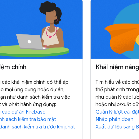
iệm chính
Khái niệm nâng
u các khái niệm chính có thể áp
Tìm hiểu về các ch
o mọi ứng dụng hoặc dự án,
thể phát sinh trong
ạn như danh sách kiểm tra việc
như quản lý các lư
 và phát hành ứng dụng:
hoặc nhập/xuất dữ 
u các dự án Firebase
Quản lý lượt cài đặ
h sách kiểm tra bảo mật
Nhập phân đoạn
 danh sách kiểm tra trước khi phát
Xuất dữ liệu sang 