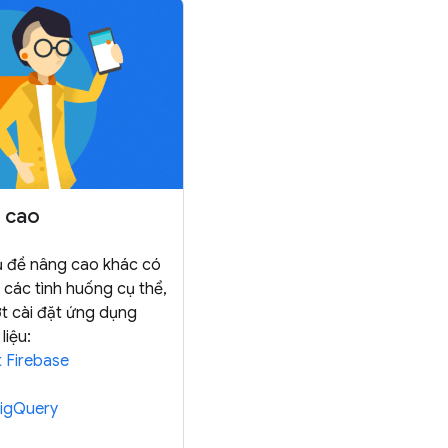
 cao
ủ đề nâng cao khác có
 các tình huống cụ thể,
ợt cài đặt ứng dụng
liệu:
t Firebase
BigQuery