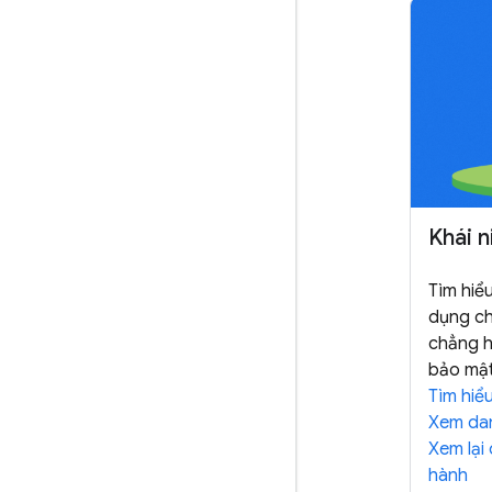
Khái n
Tìm hiể
dụng ch
chẳng h
bảo mật
Tìm hiể
Xem dan
Xem lại
hành