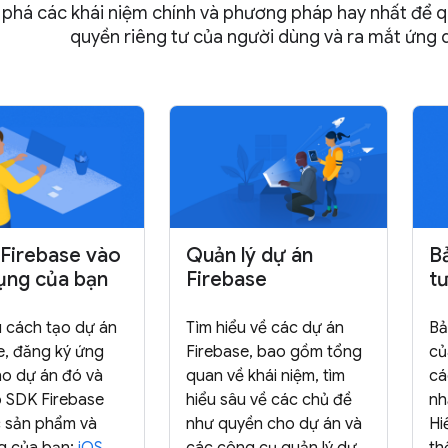
phá các khái niệm chính và phương pháp hay nhất để qu
quyền riêng tư của người dùng và ra mắt ứng 
Firebase vào
Quản lý dự án
B
ụng của bạn
Firebase
t
u cách tạo dự án
Tìm hiểu về các dự án
Bả
e, đăng ký ứng
Firebase, bao gồm tổng
củ
o dự án đó và
quan về khái niệm, tìm
cá
p SDK Firebase
hiểu sâu về các chủ đề
nh
 sản phẩm và
như quyền cho dự án và
Hi