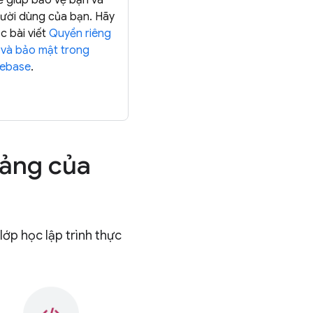
ể giúp bảo vệ bạn và
ười dùng của bạn. Hãy
c bài viết
Quyền riêng
 và bảo mật trong
rebase
.
tảng của
lớp học lập trình thực