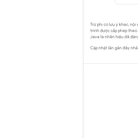
Trừ phi có lưu ý khác, n
trình được cấp phép theo
Java là nhãn hiệu đã đăng
Cập nhật lần gần đây nh
Tìm hiểu
Hướng dẫn
Tài liệu tham khảo
Mẫu
Thư viện
GitHub