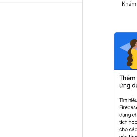
Khám 
Thêm 
ứng d
Tìm hiể
Firebas
dụng ch
tích hợ
cho các