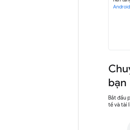
nền tản
Androi
Chuy
bạn
Bắt đầu p
tế và tài