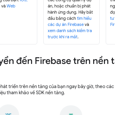
g của bạn:
iOS,
các công cụ quản lý dự
th
d
và
Web
án, hoặc chuẩn bị phát
ng
hành ứng dụng. Hãy bắt
đọ
đầu bằng cách
tìm hiểu
tư
các dự án Firebase
và
Fi
xem danh sách kiểm tra
trước khi ra mắt
.
ển đến Firebase trên nền 
hát triển trên nền tảng của bạn ngay bây giờ, theo các 
 liệu tham khảo về SDK nền tảng.