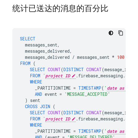
统计已送达的消息的百分比
SELECT
messages_sent
,
messages_delivered
,
messages_delivered
/
messages_sent
*
100
AS
p
FROM
(
SELECT
COUNT
(
DISTINCT
CONCAT
(
message_id
,
i
FROM
`
project ID
.firebase_messaging.data`
WHERE
_PARTITIONTIME
=
TIMESTAMP
(
'
date as YYYY
AND
event
=
'MESSAGE_ACCEPTED'
)
sent
CROSS
JOIN
(
SELECT
COUNT
(
DISTINCT
CONCAT
(
message_id
,
i
FROM
`
project ID
.firebase_messaging.data`
WHERE
_PARTITIONTIME
=
TIMESTAMP
(
'
date as YYYY
AND
(
event
=
'MESSAGE_DELIVERED'