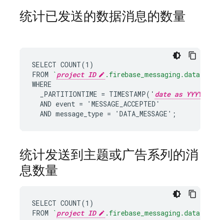
统计已发送的数据消息的数量
SELECT COUNT(1)

FROM 
`
project ID
.firebase_messaging.data`
WHERE

  _PARTITIONTIME = TIMESTAMP('
date as YYYY-MM-
  AND event = 'MESSAGE_ACCEPTED'

  AND message_type = 'DATA_MESSAGE';
统计发送到主题或广告系列的消
息数量
SELECT COUNT(1)

FROM 
`
project ID
.firebase_messaging.data`