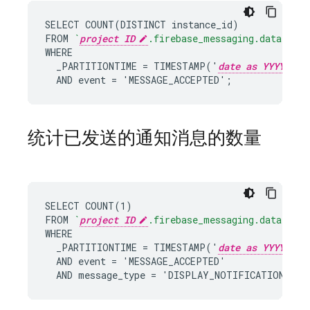
SELECT COUNT(DISTINCT instance_id)

FROM 
`
project ID
.firebase_messaging.data`
WHERE

  _PARTITIONTIME = TIMESTAMP('
date as YYYY-MM-
  AND event = 'MESSAGE_ACCEPTED';
统计已发送的通知消息的数量
SELECT COUNT(1)

FROM 
`
project ID
.firebase_messaging.data`
WHERE

  _PARTITIONTIME = TIMESTAMP('
date as YYYY-MM-
  AND event = 'MESSAGE_ACCEPTED'

  AND message_type = 'DISPLAY_NOTIFICATION';