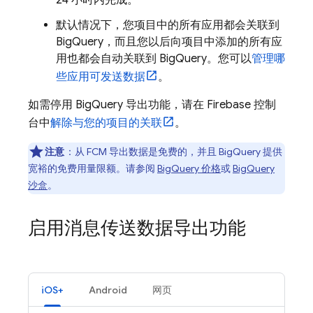
24 小时内完成。
默认情况下，您项目中的所有应用都会关联到
BigQuery
，而且您以后向项目中添加的所有应
用也都会自动关联到
BigQuery
。您可以
管理哪
些应用可发送数据
。
如需停用
BigQuery
导出功能，请在
Firebase
控制
台中
解除与您的项目的关联
。
注意
：从
FCM
导出数据是免费的，并且
BigQuery
提供
宽裕的免费用量限额。请参阅
BigQuery 价格
或
BigQuery
沙盒
。
启用消息传送数据导出功能
iOS+
Android
网页