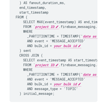
)
AS
fanout_duration_ms
,
end_timestamp
,
start_timestamp
FROM
(
SELECT
MAX
(
event_timestamp
)
AS
end_timesta
FROM
`
project ID
.
firebase_messaging
.
data
`
WHERE
_PARTITIONTIME
=
TIMESTAMP
(
'
date as YYYY
AND
event
=
'
MESSAGE_ACCEPTED
'
AND
bulk_id
=
your bulk id
)
sent
CROSS
JOIN
(
SELECT
event_timestamp
AS
start_timestamp
FROM
`
project ID
.
firebase_messaging
.
data
`
WHERE
_PARTITIONTIME
=
TIMESTAMP
(
'
date as YYYY
AND
event
=
'
MESSAGE_ACCEPTED
'
AND
bulk_id
=
your bulk id
AND
message_type
=
'
TOPIC
'
)
initial_message
;