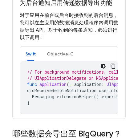
为后台通知启用传递数据导出功能
对于应用在前台或后台时接收到的后台消息，
您可以在主应用的数据消息处理程序内调用数
据导出 API。对于收到的每条通知，必须进行
以下调用：
Swift
Objective-C
// For background notifications, call the AP
// UIApplicationDelegate or NSApplicationDel
func
application
(
_
application
:
UIApplicatio
didReceiveRemoteNotification
userInfo
:
[
AnyH
Messaging
.
extensionHelper
().
exportDelivery
}
哪些数据会导出至 Big
Query？