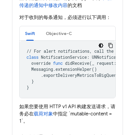
传递的通知中修改内容
的文档
对于收到的每条通知，必须进行以下调用：
Swift
Objective-C
//
For
alert
notifications
,
call
the
API
ins
class
NotificationService
:
UNNotificationSer
override
func
didReceive
(
_
request
:
UNNoti
Messaging
.
extensionHelper
()
.
exportDeliveryMetricsToBigQuery
(
withM
}
}
如果您要使用 HTTP v1 API 构建发送请求，请
务必在
载荷对象
中指定 `mutable-content =
1`。