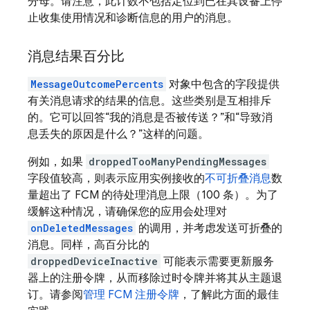
分母。请注意，此计数不包括定位到已在其设备上停
止收集使用情况和诊断信息的用户的消息。
消息结果百分比
MessageOutcomePercents
对象中包含的字段提供
有关消息请求的结果的信息。这些类别是互相排斥
的。它可以回答“我的消息是否被传送？”和“导致消
息丢失的原因是什么？”这样的问题。
例如，如果
droppedTooManyPendingMessages
字段值较高，则表示应用实例接收的
不可折叠消息
数
量超出了
FCM
的待处理消息上限（100 条）。为了
缓解这种情况，请确保您的应用会处理对
onDeletedMessages
的调用，并考虑发送可折叠的
消息。同样，高百分比的
droppedDeviceInactive
可能表示需要更新服务
器上的注册令牌，从而移除过时令牌并将其从主题退
订。请参阅
管理
FCM
注册令牌
，了解此方面的最佳