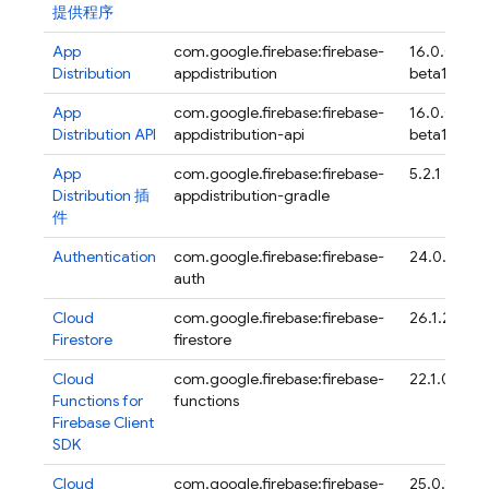
提供程序
App
com.google.firebase:firebase-
16.0.0-
Distribution
appdistribution
beta17
App
com.google.firebase:firebase-
16.0.0-
Distribution
API
appdistribution-api
beta17
App
com.google.firebase:firebase-
5.2.1
Distribution
插
appdistribution-gradle
件
Authentication
com.google.firebase:firebase-
24.0.1
auth
Cloud
com.google.firebase:firebase-
26.1.2
Firestore
firestore
Cloud
com.google.firebase:firebase-
22.1.0
Functions for
functions
Firebase
Client
SDK
Cloud
com.google.firebase:firebase-
25.0.1