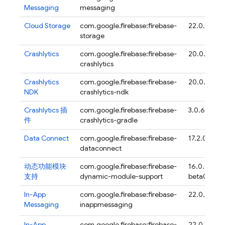
Messaging
messaging
Cloud Storage
com.google.firebase:firebase-
22.0.1
storage
Crashlytics
com.google.firebase:firebase-
20.0.4
crashlytics
Crashlytics
com.google.firebase:firebase-
20.0.4
NDK
crashlytics-ndk
Crashlytics
插
com.google.firebase:firebase-
3.0.6
件
crashlytics-gradle
Data Connect
com.google.firebase:firebase-
17.2.0
dataconnect
动态功能模块
com.google.firebase:firebase-
16.0.0-
支持
dynamic-module-support
beta04
In-App
com.google.firebase:firebase-
22.0.2
Messaging
inappmessaging
In-App
com.google.firebase:firebase-
22.0.2