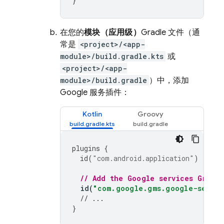
}
在您的
模块（应用级）
Gradle 文件（通
常是
<project>/<app-
module>/build.gradle.kts
或
<project>/<app-
module>/build.gradle
）中，添加
Google 服务插件：
Kotlin
Groovy
plugins
{
id
(
"com.android.application"
)
// Add the Google services Gradle
id
(
"com.google.gms.google-servic
// ...
}