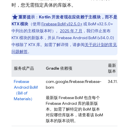
时，您无需指定具体的库版本。
重要提示
：
Kotlin 开发者现在应依赖于主模块，而不是
KTX 模块
（使用
Firebase BoM
v32.5.0+
或
BoM
v32.5.0+
中列出的主模块版本时）。
2025 年 7 月
，我们停止发布
KTX 模块的新版本，并从
Firebase Android BoM
(v34.0.0)
中移除了 KTX 库。如需了解详情，请参阅
关于此计划的常见
问题解答
。
最新
服务或产品
Gradle 依赖项
版本
A
Firebase
com.google.firebase:firebase-
34.11.0
Android BoM
bom
（
Bill of
最新版
Firebase BoM
包含每个
Materials
）
Firebase Android 库的最新版
本。如需了解特定的
BoM
版本
对应哪些库版本，请查看该
BoM
版本的版本说明。