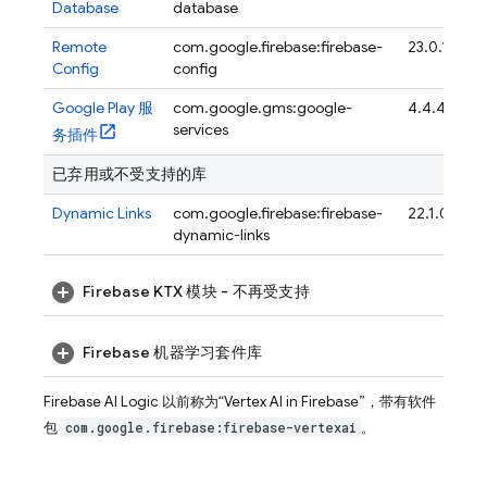
Database
database
Remote
com.google.firebase:firebase-
23.0.1
Config
config
Google Play 服
com.google.gms:google-
4.4.4
services
务插件
已弃用或不受支持的库
Dynamic Links
com.google.firebase:firebase-
22.1.0
dynamic-links
Firebase KTX 模块 - 不再受支持
Firebase 机器学习套件库
Firebase AI Logic
以前称为“
Vertex AI in Firebase
”，带有软件
包
com.google.firebase:firebase-vertexai
。