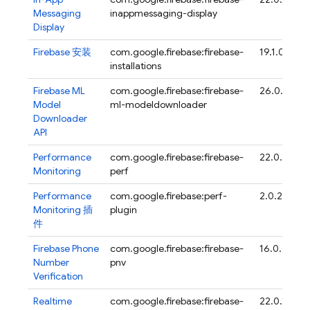
Messaging
inappmessaging-display
Display
Firebase
安装
com.google.firebase:firebase-
19.1.0
installations
Firebase ML
com.google.firebase:firebase-
26.0.1
Model
ml-modeldownloader
Downloader
API
Performance
com.google.firebase:firebase-
22.0.4
Monitoring
perf
Performance
com.google.firebase:perf-
2.0.2
Monitoring
插
plugin
件
Firebase Phone
com.google.firebase:firebase-
16.0.0
Number
pnv
Verification
Realtime
com.google.firebase:firebase-
22.0.1