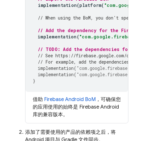
implementation
(
platform
(
"com.google.f
// When using the 
BoM
, you don't specify
// Add the dependency for the Firebas
implementation
(
"com.google.firebase:f
// TODO: Add the dependencies for any
// See https://firebase.google.com/docs/
// For example, add the dependencies for
implementation
(
"com.google.firebase:fire
implementation
(
"com.google.firebase:fire
}
借助
Firebase Android BoM
，可确保您
的应用使用的始终是 Firebase Android
库的兼容版本。
添加了需要使用的产品的依赖项之后，将
Android 项目与 Gradle 文件同步。