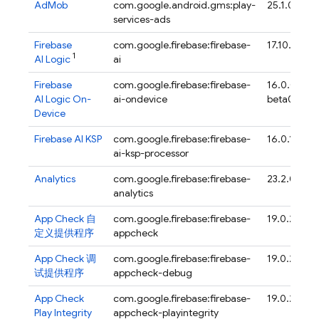
AdMob
com.google.android.gms:play-
25.1.0
services-ads
Firebase
com.google.firebase:firebase-
17.10.1
1
AI Logic
ai
Firebase
com.google.firebase:firebase-
16.0.0-
AI Logic On-
ai-ondevice
beta01
Device
Firebase AI KSP
com.google.firebase:firebase-
16.0.1
ai-ksp-processor
Analytics
com.google.firebase:firebase-
23.2.0
analytics
App Check
自
com.google.firebase:firebase-
19.0.2
定义提供程序
appcheck
App Check
调
com.google.firebase:firebase-
19.0.2
试提供程序
appcheck-debug
App Check
com.google.firebase:firebase-
19.0.2
Play Integrity
appcheck-playintegrity