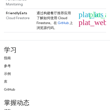
Monitoring
plat_ios
plat_a
FriendlyEats
通过构建餐厅推荐应用
Cloud Firestore
了解如何使用
Cloud
plat_web
Firestore
。在
GitHub
上
浏览源代码。
学习
指南
参考
示例
库
GitHub
掌握动态