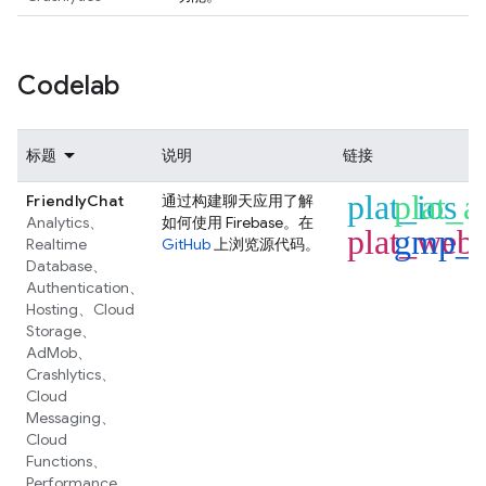
Codelab
标题
说明
链接
plat_ios
plat_a
FriendlyChat
通过构建聊天应用了解
Analytics
、
如何使用 Firebase。在
plat_web
gmp_f
Realtime
GitHub
上浏览源代码。
Database
、
Authentication
、
Hosting
、
Cloud
Storage
、
AdMob
、
Crashlytics
、
Cloud
Messaging
、
Cloud
Functions
、
Performance