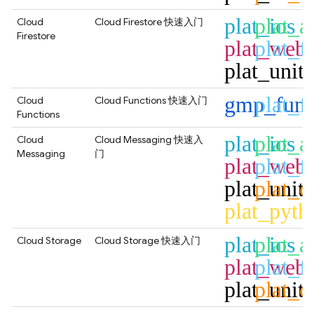
plat_ios
plat_a
Cloud
Cloud Firestore
快速入门
Firestore
plat_web
plat_fl
plat_unit
gmp_func
plat_fl
Cloud
Cloud Functions
快速入门
Functions
plat_ios
plat_a
Cloud
Cloud Messaging
快速入
Messaging
门
plat_web
plat_fl
plat_unit
plat_c
plat_pyth
plat_ios
plat_a
Cloud Storage
Cloud Storage
快速入门
plat_web
plat_fl
plat_unit
plat_c