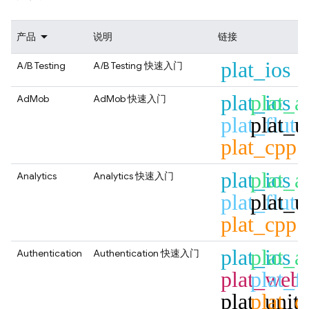
产品
说明
链接
plat_ios
A/B Testing
A/B Testing
快速入门
plat_ios
plat_a
AdMob
AdMob
快速入门
plat_flutt
plat_u
plat_cpp
plat_ios
plat_a
Analytics
Analytics
快速入门
plat_flutt
plat_u
plat_cpp
plat_ios
plat_a
Authentication
Authentication
快速入门
plat_web
plat_fl
plat_unit
plat_c