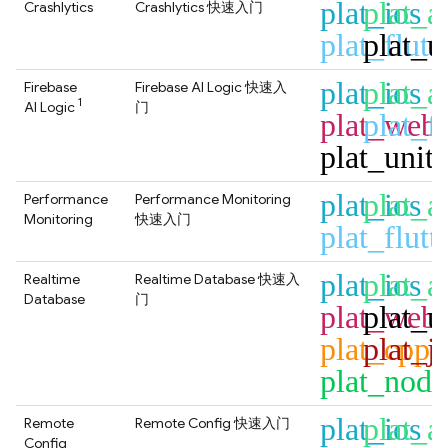
plat_ios
plat_a
Crashlytics
Crashlytics
快速入门
plat_flutt
plat_u
plat_ios
plat_a
Firebase
Firebase AI Logic
快速入
1
AI Logic
门
plat_web
plat_fl
plat_unit
plat_ios
plat_a
Performance
Performance Monitoring
Monitoring
快速入门
plat_flutt
plat_ios
plat_a
Realtime
Realtime Database
快速入
Database
门
plat_web
plat_u
plat_cpp
plat_j
plat_node
plat_ios
plat_a
Remote
Remote Config
快速入门
Config