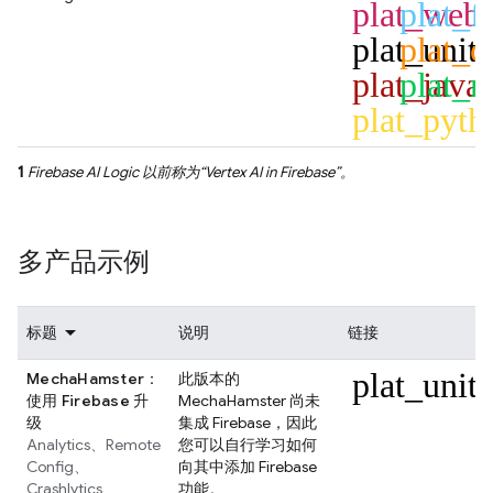
plat_web
plat_fl
plat_unit
plat_c
plat_java
plat_n
plat_pyth
1
Firebase AI Logic
以前称为“
Vertex AI in Firebase
”。
多产品示例
标题
说明
链接
plat_unit
MechaHamster：
此版本的
使用 Firebase 升
MechaHamster 尚未
级
集成 Firebase，因此
Analytics
、
Remote
您可以自行学习如何
Config
、
向其中添加 Firebase
Crashlytics
功能。