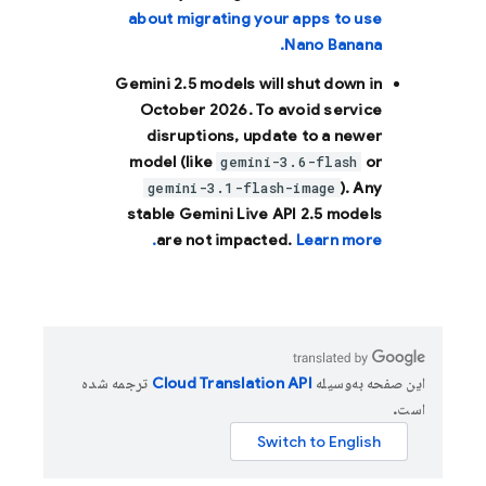
about migrating your apps to use
Nano Banana.
Gemini 2.5 models will shut down in
October 2026
. To avoid service
disruptions, update to a newer
model (like
or
gemini-3.6-flash
). Any
gemini-3.1-flash-image
stable Gemini Live API 2.5 models
are not impacted.
Learn more.
این صفحه به‌وسیله
ترجمه شده
است.