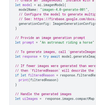
// Create an `ImagenModel` instance with a mode
let
model
=
ai
.
imagenModel
(
modelName
:
"imagen-4.0-generate-001"
,
// Configure the model to generate multiple i
// See: https://firebase.google.com/docs/ai-l
generationConfig
:
ImagenGenerationConfig
(
numb
)
// Provide an image generation prompt
let
prompt
=
"An astronaut riding a horse"
// To generate images, call `generateImages` wi
let
response
=
try
await
model
.
generateImages
(
p
// If fewer images were generated than were req
// then `filteredReason` will describe the reaso
if
let
filteredReason
=
response
.
filteredReason
print
(
filteredReason
)
}
// Handle the generated images
let
uiImages
=
response
.
images
.
compactMap
{
UI