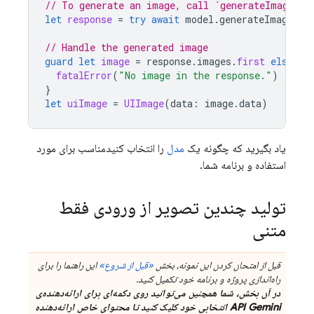
// To generate an image, call `generateImages` 
let
response
=
try
await
model
.
generateImages
(
p
// Handle the generated image
guard
let
image
=
response
.
images
.
first
else
{
fatalError
(
"No image in the response."
)
}
let
uiImage
=
UIImage
(
data
:
image
.
data
)
یاد بگیرید که چگونه یک
مدل
را انتخاب کنیدمناسب برای مورد
استفاده و برنامه شما.
تولید چندین تصویر از ورودی فقط
متنی
قبل از امتحان کردن این نمونه، بخش
«قبل از شروع»
این راهنما را برای
راه‌اندازی پروژه و برنامه خود تکمیل کنید.
در آن بخش، شما همچنین می‌توانید روی دکمه‌ای برای ارائه‌دهنده‌ی
API Gemini
انتخابی خود کلیک کنید تا محتوای خاص ارائه‌دهنده