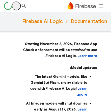
Firebase AI Logic
Documentation
Starting November 2, 2026, Firebase App
Check enforcement will be
required
to use
Firebase AI Logic.
Learn more.
Model updates:
The latest Gemini models, like
Gemini 3.6 Flash
, are available to
use with Firebase AI Logic!
Learn
more.
All Imagen models will shut down as
early as
August 17, 2026
.
Learn