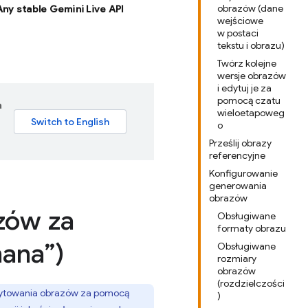
obrazów (dane
 Any stable Gemini Live API
wejściowe
w postaci
tekstu i obrazu)
Twórz kolejne
wersje obrazów
i edytuj je za
pomocą czatu
a
wieloetapoweg
o
Prześlij obrazy
referencyjne
Konfigurowanie
generowania
obrazów
zów za
Obsługiwane
formaty obrazu
ana”)
Obsługiwane
rozmiary
obrazów
(rozdzielczości
dytowania obrazów za pomocą
)