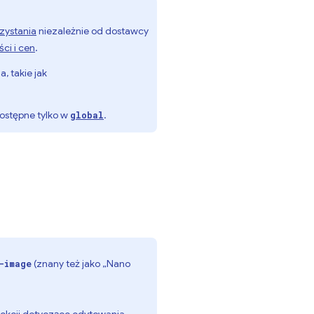
zystania
niezależnie od dostawcy
ści i cen
.
, takie jak
ostępne tylko w
.
global
(znany też jako „Nano
-image