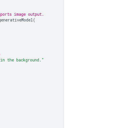
pports image output.
generativeModel
(
e
 in the background."