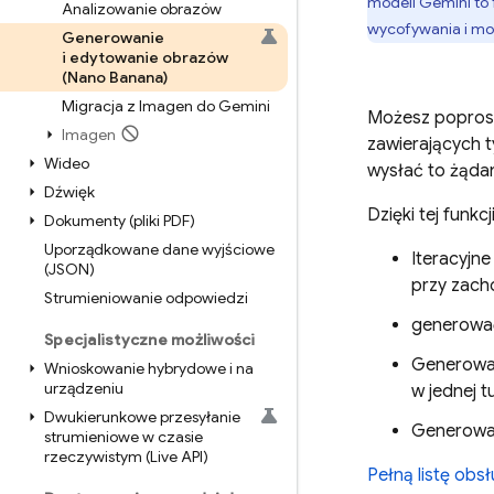
modeli
Gemini
to 
Analizowanie obrazów
wycofywania i mo
Generowanie
i edytowanie obrazów
(Nano Banana)
Migracja z Imagen do Gemini
Możesz popros
Imagen
zawierających t
Wideo
wysłać to żądan
Dźwięk
Dzięki tej funkc
Dokumenty (pliki PDF)
Uporządkowane dane wyjściowe
Iteracyjn
(JSON)
przy zacho
Strumieniowanie odpowiedzi
generować
Specjalistyczne możliwości
Generowan
Wnioskowanie hybrydowe i na
urządzeniu
w jednej t
Dwukierunkowe przesyłanie
Generowan
strumieniowe w czasie
rzeczywistym (Live API)
Pełną listę obs