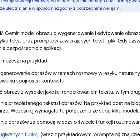
funkcja w wersji testowej, co oznacza, że nie podlega ona żadnej gwar
że ulec zmianie w sposób niezgodny z poprzednimi wersjami.
ić
Gemini
model obrazu o wygenerowanie i edytowanie obr
ylko tekst oraz promptów zawierających tekst i plik. Gdy uży
ie bezpośrednio z aplikacji.
ji możesz na przykład:
e generowanie obrazów w ramach rozmowy w języku natural
waniu spójności i kontekstu.
 obrazy z wysokiej jakości renderowaniem tekstu, w tym dług
ie przeplatanego tekstu i obrazów. Na przykład post na blog
urze. Wcześniej wymagało to połączenia ze sobą kilku modeli.
ie obrazów za pomocą wiedzy o świecie i funkcji rozumowan
ługiwanych funkcji
(wraz z przykładowymi promptami) znajdziesz