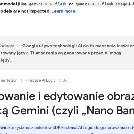
r model (like
or
).
gemini-3.6-flash
gemini-3.1-flash-image
models are not impacted.
Learn more.
Google używa technologii AI do tłumaczenia treści n
erowany język. Tłumaczenia wygenerowane przez AI mogą
łędy.
entation
Firebase AI Logic
AI
owanie i edytowanie obra
 Gemini (czyli „Nano Ban
owa:
korzystanie z pakietów SDK
Firebase AI Logic
do generowania i e