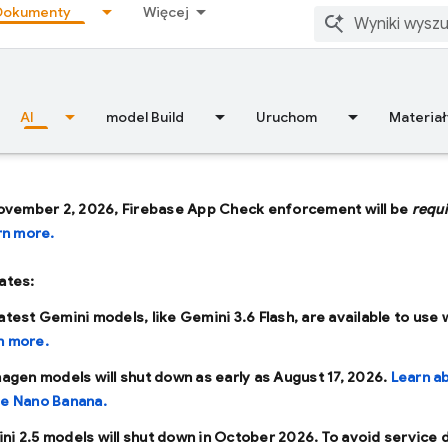
Dokumenty
Więcej
AI
model Build
Uruchom
Materiał
ovember 2, 2026, Firebase App Check enforcement will be
requ
rn more.
ates:
latest Gemini models, like
Gemini 3.6 Flash
, are available to use 
n more.
Imagen models will shut down as early as
August 17, 2026
.
Learn a
se Nano Banana.
ni 2.5 models will shut down in
October 2026
. To avoid service 