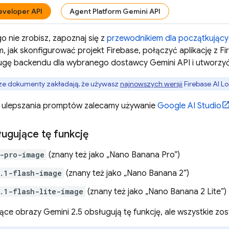
eveloper API
Agent Platform Gemini API
go nie zrobisz, zapoznaj się z
przewodnikiem dla początkując
m, jak skonfigurować projekt Firebase, połączyć aplikację z F
ługę backendu dla wybranego dostawcy
Gemini API
i utworzyć
ze dokumenty zakładają, że używasz
najnowszych wersji
Firebase AI L
i ulepszania promptów zalecamy używanie
Google AI Studio
ugujące tę funkcję
-pro-image
(znany też jako „Nano Banana Pro”)
.1-flash-image
(znany też jako „Nano Banana 2”)
.1-flash-lite-image
(znany też jako „Nano Banana 2 Lite”)
jące obrazy
Gemini 2.5
obsługują tę funkcję, ale wszystkie zo