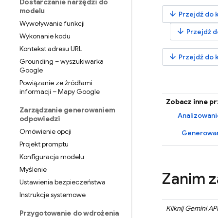
Dostarczanie narzędzi do
modelu
arrow_downward
Przejdź do k
Wywoływanie funkcji
arrow_downward
Przejdź d
Wykonanie kodu
Kontekst adresu URL
arrow_downward
Przejdź do 
Grounding – wyszukiwarka
Google
Powiązanie ze źródłami
informacji – Mapy Google
Zobacz inne pr
Zarządzanie generowaniem
Analizowan
odpowiedzi
Omówienie opcji
Generowani
Projekt promptu
Konfiguracja modelu
Myślenie
Zanim z
Ustawienia bezpieczeństwa
Instrukcje systemowe
Kliknij
Gemini API
Przygotowanie do wdrożenia