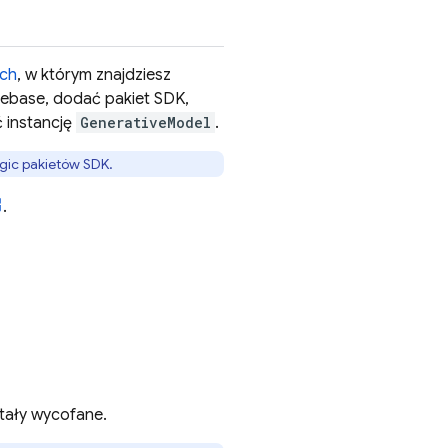
ych
, w którym znajdziesz
irebase, dodać pakiet SDK,
 instancję
GenerativeModel
.
ogic
pakietów SDK.
.
stały wycofane.