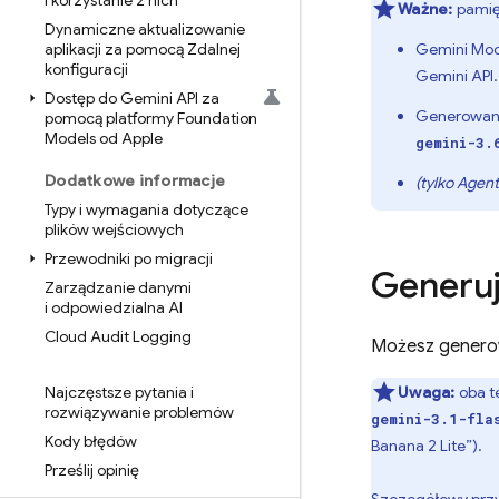
i korzystanie z nich
Ważne:
pamięt
Dynamiczne aktualizowanie
aplikacji za pomocą Zdalnej
Gemini
Mod
konfiguracji
Gemini API
Dostęp do Gemini API za
Generowan
pomocą platformy Foundation
Models od Apple
gemini-3.
Dodatkowe informacje
(tylko
Agent
Typy i wymagania dotyczące
plików wejściowych
Przewodniki po migracji
Generuj
Zarządzanie danymi
i odpowiedzialna AI
Cloud Audit Logging
Możesz genero
Najczęstsze pytania i
Uwaga:
oba t
rozwiązywanie problemów
gemini-3.1-fla
Kody błędów
Banana 2 Lite”).
Prześlij opinię