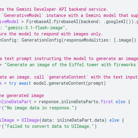
ze the Gemini Developer API backend service.
 `GenerativeModel` instance with a Gemini model that su
iveModel
=
FirebaseAI
.
firebaseAI
(
backend
:
.
googleAI
()).
:
"gemini-3.1-flash-image"
,
ure the model to respond with images only.
nConfig
:
GenerationConfig
(
responseModalities
:
[.
image
])
a text prompt instructing the model to generate an imag
=
"Generate an image of the Eiffel tower with fireworks
ate an image, call `generateContent` with the text input
e
=
try
await
model
.
generateContent
(
prompt
)
he generated image
nlineDataPart
=
response
.
inlineDataParts
.
first
else
{
r
(
"No image data in response."
)
iImage
=
UIImage
(
data
:
inlineDataPart
.
data
)
else
{
r
(
"Failed to convert data to UIImage."
)