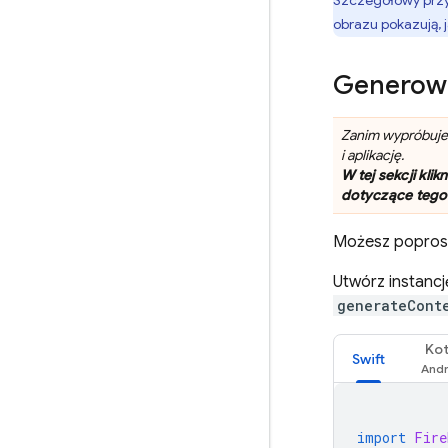
Szczegółowy przykł
obrazu pokazują, 
Generowa
Zanim wypróbujes
i aplikację.
W tej sekcji kl
dotyczące tego
Możesz popros
Utwórz instanc
generateCont
Kot
Swift
import
Fire