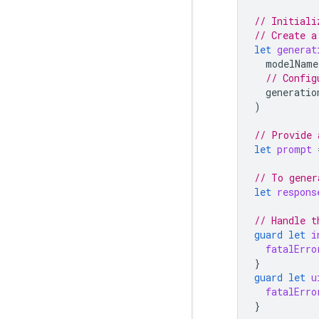
// Initiali
// Create a
let
generat
modelName
// Config
generatio
)
// Provide 
let
prompt
// To gener
let
respons
// Handle t
guard
let
i
fatalErro
}
guard
let
u
fatalErro
}