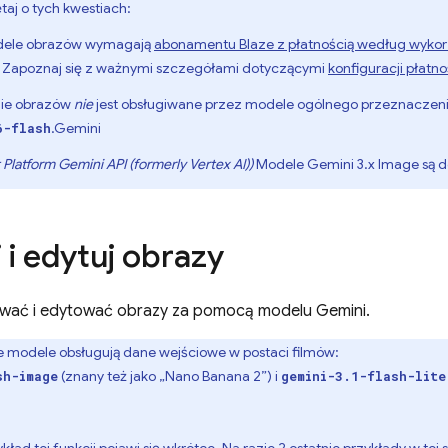
aj o tych kwestiach:
ele obrazów wymagają
abonamentu Blaze z płatnością według wykor
. Zapoznaj się z ważnymi szczegółami dotyczącymi
konfiguracji płatno
ie obrazów
nie
jest obsługiwane przez modele ogólnego przeznaczenia
.
Gemini
6-flash
 Platform
Gemini API (formerly Vertex AI)
)
Modele
Gemini 3.x Image
są d
 i edytuj obrazy
wać i edytować obrazy za pomocą modelu
Gemini
.
e modele obsługują dane wejściowe w postaci filmów:
(znany też jako „Nano Banana 2”) i
sh-image
gemini-3.1-flash-lite