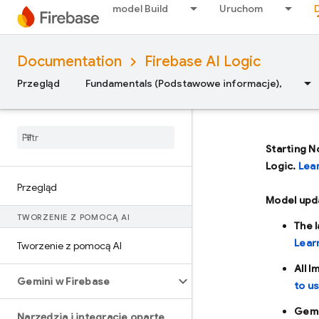
model Build
Uruchom
Documentation
Firebase AI Logic
Przegląd
Fundamentals (Podstawowe informacje),
Starting N
Logic.
Lea
Przegląd
Model upd
TWORZENIE Z POMOCĄ AI
The 
Lear
Tworzenie z pomocą AI
All 
Gemini w Firebase
to u
Gemi
Narzędzia i integracje oparte