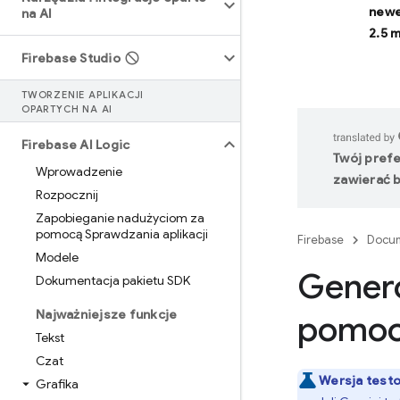
newe
na AI
2.5 
Firebase Studio
TWORZENIE APLIKACJI
OPARTYCH NA AI
Firebase AI Logic
Twój pref
Wprowadzenie
zawierać b
Rozpocznij
Zapobieganie nadużyciom za
pomocą Sprawdzania aplikacji
Firebase
Docum
Modele
Gener
Dokumentacja pakietu SDK
Najważniejsze funkcje
pomocą
Tekst
Czat
Wersja test
Grafika