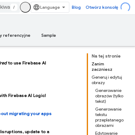
/
Blog
Otwórz konsolę
y referencyjne
Sample
Na tej stronie
ired
to use Firebase AI
Zanim
zaczniesz
Generuj i edytuj
obrazy
Generowanie
with Firebase AI Logic!
obrazów (tylko
tekst)
Generowanie
bout migrating your apps
tekstu
przeplatanego
obrazami
disruptions, update to a
Edytowanie