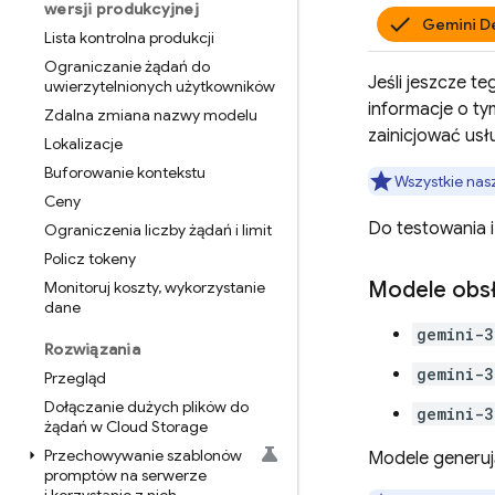
wersji produkcyjnej
Gemini D
Lista kontrolna produkcji
Ograniczanie żądań do
Jeśli jeszcze te
uwierzytelnionych użytkowników
informacje o ty
Zdalna zmiana nazwy modelu
zainicjować us
Lokalizacje
Buforowanie kontekstu
Wszystkie nas
Ceny
Do testowania 
Ograniczenia liczby żądań i limit
Policz tokeny
Modele obsł
Monitoruj koszty
,
wykorzystanie
dane
gemini-3
Rozwiązania
gemini-3
Przegląd
Dołączanie dużych plików do
gemini-3
żądań w Cloud Storage
Przechowywanie szablonów
Modele generu
promptów na serwerze