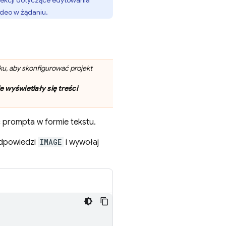
 sekcji dotyczące edytowania
ideo w żądaniu.
u, aby skonfigurować projekt
ie wyświetlały się treści
prompta w formie tekstu.
 odpowiedzi
IMAGE
i wywołaj