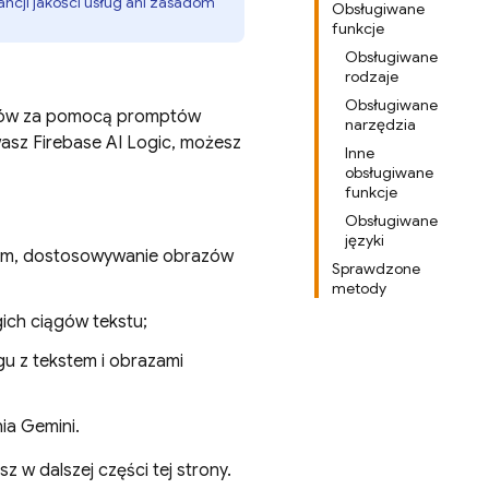
ancji jakości usług ani zasadom
Obsługiwane
funkcje
Obsługiwane
rodzaje
Obsługiwane
azów za pomocą promptów
narzędzia
wasz
Firebase AI Logic
, możesz
Inne
obsługiwane
funkcje
Obsługiwane
języki
nym, dostosowywanie obrazów
Sprawdzone
metody
ich ciągów tekstu;
u z tekstem i obrazami
ia Gemini.
 w dalszej części tej strony.