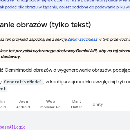
ad tej funkcji pojawi się wkrótce. Na razie 2 ostatnie przykłady w tej
jak podać plik obrazu w żądaniu, co jest podobne do podawania pliku w
nie obrazów (tylko tekst)
z ten przykład, zapoznaj się z sekcją
Zanim zaczniesz
w tym przewodnik
ikniesz też przycisk wybranego dostawcy
Gemini API
, aby na tej stron
 dostawcy
.
ić
Gemini
model obrazów o wygenerowanie obrazów, podając 
ję
GenerativeModel
, w konfiguracji modelu uwzględnij tryb
ent
.
lin
Java
Web
Dart
Unity
baseAILogic