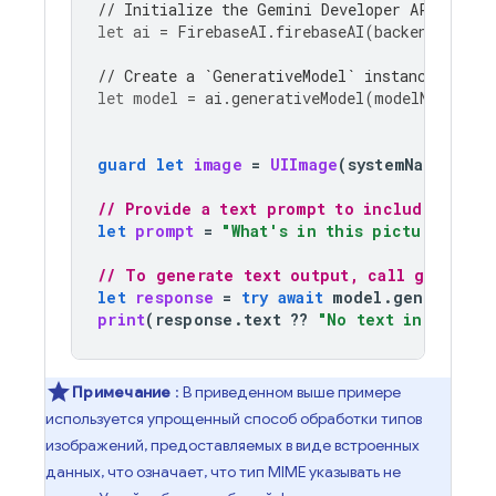
// Initialize the Gemini Developer API backe
let
ai
=
FirebaseAI
.
firebaseAI
(
backend
:
.
goo
// Create a `GenerativeModel` instance with 
let
model
=
ai
.
generativeModel
(
modelName
:
"g
guard
let
image
=
UIImage
(
systemName
:
"bi
// Provide a text prompt to include with 
let
prompt
=
"What's in this picture?"
// To generate text output, call generate
let
response
=
try
await
model
.
generateCo
print
(
response
.
text
??
"No text in respon
Примечание
: В приведенном выше примере
используется упрощенный способ обработки типов
изображений, предоставляемых в виде встроенных
данных, что означает, что тип MIME указывать не