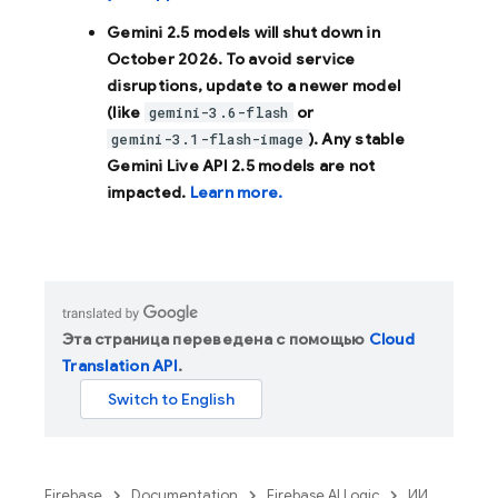
Gemini 2.5 models will shut down in
October 2026
. To avoid service
disruptions, update to a newer model
(like
or
gemini-3.6-flash
). Any stable
gemini-3.1-flash-image
Gemini Live API 2.5 models are not
impacted.
Learn more.
Эта страница переведена с помощью
Cloud
Translation API
.
Firebase
Documentation
Firebase AI Logic
ИИ