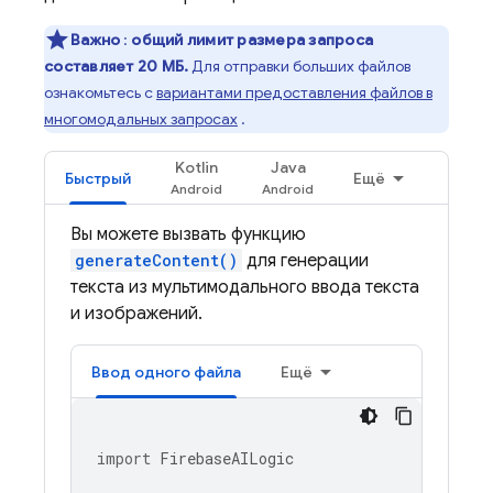
Важно
:
общий лимит размера запроса
составляет 20 МБ.
Для отправки больших файлов
ознакомьтесь с
вариантами предоставления файлов в
многомодальных запросах
.
Kotlin
Java
Быстрый
Ещё
Вы можете вызвать функцию
generateContent()
для генерации
текста из мультимодального ввода текста
и изображений.
Ввод одного файла
Ещё
import
FirebaseAILogic