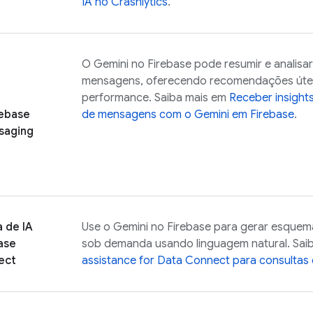
IA no
Crashlytics
.
O Gemini no
Firebase
pode resumir e analisa
mensagens, oferecendo recomendações útei
performance. Saiba mais em
Receber insight
rebase
de mensagens com o Gemini em
Firebase
.
saging
a de IA
Use o Gemini no
Firebase
para gerar esquema
ase
sob demanda usando linguagem natural. Sai
ect
assistance for
Data Connect
para consultas