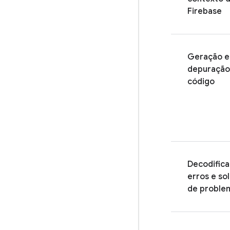
Firebase
Geração e
depuração
código
Decodific
erros e so
de proble