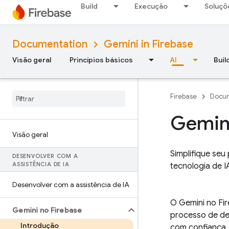
Build
Execução
Soluçõ
Documentation
Gemini in Firebase
Visão geral
Princípios básicos
AI
Buil
Firebase
Docum
Gemin
Visão geral
Simplifique se
DESENVOLVER COM A
ASSISTÊNCIA DE IA
tecnologia de I
Desenvolver com a assistência de IA
O Gemini no
Fi
Gemini no Firebase
processo de des
Introdução
com confiança.