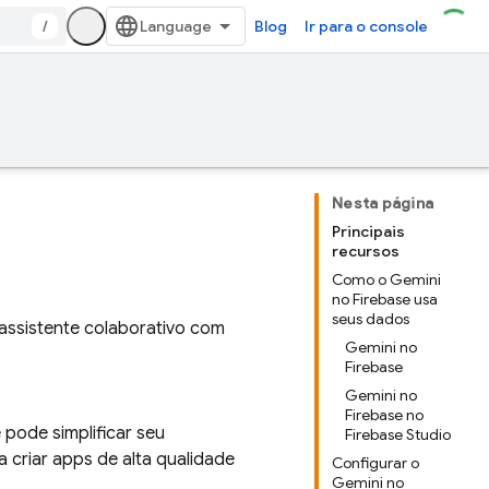
/
Blog
Ir para o console
Nesta página
Principais
recursos
Como o Gemini
no Firebase usa
seus dados
assistente colaborativo com
Gemini no
Firebase
Gemini no
Firebase no
 pode simplificar seu
Firebase Studio
 criar apps de alta qualidade
Configurar o
Gemini no