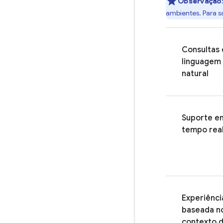
Observação
ambientes. Para s
Consultas
linguagem
natural
Suporte e
tempo rea
Experiênci
baseada n
contexto 