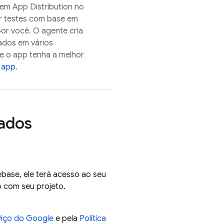
l em
App Distribution
no
tar testes com base em
or você. O agente cria
ados em vários
que o app tenha a melhor
 app
.
ados
ebase, ele terá acesso ao seu
 com seu projeto.
viço do Google
e pela
Política