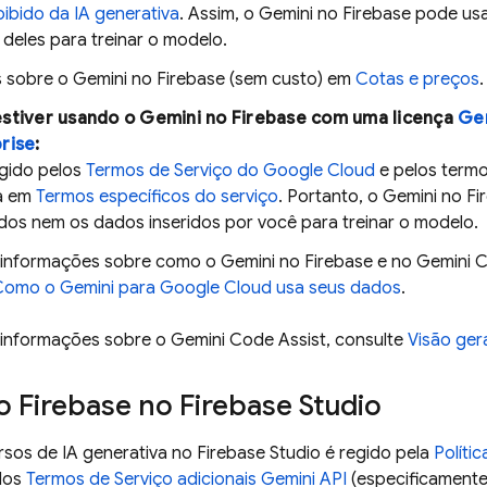
ibido da IA generativa
. Assim, o Gemini no
Firebase
pode usa
deles para treinar o modelo.
s sobre o Gemini no
Firebase
(sem custo) em
Cotas e preços
.
estiver usando o Gemini no
Firebase
com uma licença
Gem
rise
:
egido pelos
Termos de Serviço do Google Cloud
e pelos termo
a em
Termos específicos do serviço
. Portanto, o Gemini no
Fi
os nem os dados inseridos por você para treinar o modelo.
 informações sobre como o Gemini no
Firebase
e no
Gemini C
Como o
Gemini
para
Google Cloud
usa seus dados
.
 informações sobre o
Gemini Code Assist
, consulte
Visão ger
no
Firebase
no
Firebase Studio
rsos de IA generativa no
Firebase Studio
é regido pela
Políti
los
Termos de Serviço adicionais
Gemini API
(especificamente