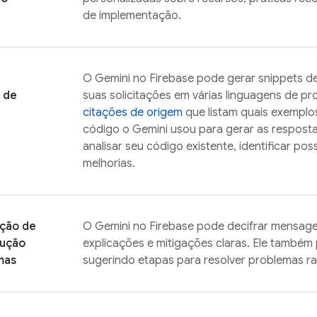
de implementação.
O Gemini no
Firebase
pode gerar snippets d
 de
suas solicitações em várias linguagens de pr
citações de origem
que listam quais exempl
código o Gemini usou para gerar as respost
analisar seu código existente, identificar pos
melhorias.
ação de
O Gemini no
Firebase
pode decifrar mensagen
lução
explicações e mitigações claras. Ele também 
mas
sugerindo etapas para resolver problemas r