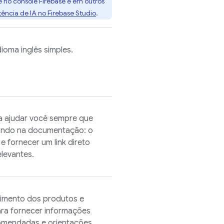
e
no console
Firebase
e em outros
tência de IA no
Firebase Studio
.
oma inglês simples.
ra ajudar você sempre que
dando na documentação: o
 fornecer um link direto
levantes.
imento dos produtos e
para fornecer informações
comendadas e orientações