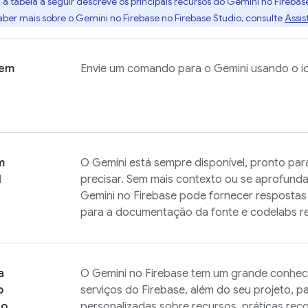
:
a tabela a seguir descreve os principais recursos do Gemini no
Firebas
aber mais sobre o Gemini no
Firebase
no
Firebase Studio
, consulte
Assis
 em
Envie um comando para o Gemini usando o idi
m
O Gemini está sempre disponível, pronto pa
l
precisar. Sem mais contexto ou se aprofun
Gemini no
Firebase
pode fornecer respostas e
para a documentação da fonte e codelabs re
a
O Gemini no
Firebase
tem um grande conhec
o
serviços do Firebase, além do seu projeto, 
do
personalizadas sobre recursos, práticas re