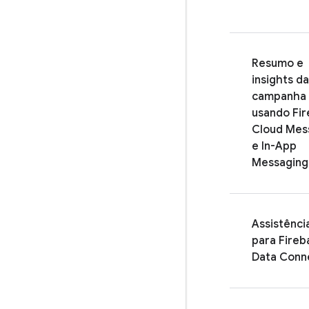
Resumo e
insights da
campanha
usando
Fi
Cloud Mes
e
In-App
Messaging
Assistênci
para
Fireb
Data Conn