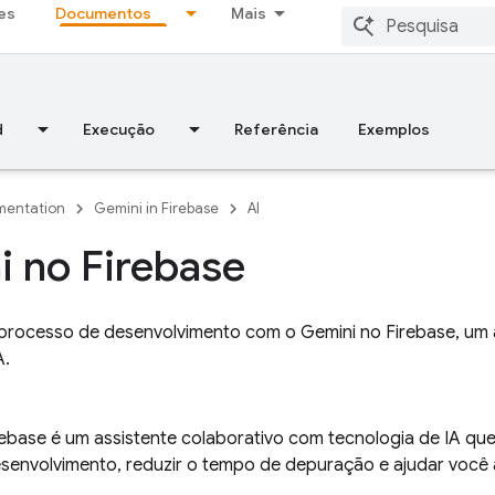
es
Documentos
Mais
d
Execução
Referência
Exemplos
entation
Gemini in Firebase
AI
i no
Firebase
u processo de desenvolvimento com o Gemini no Firebase, um 
A.
rebase
é um assistente colaborativo com tecnologia de IA que
envolvimento, reduzir o tempo de depuração e ajudar você a