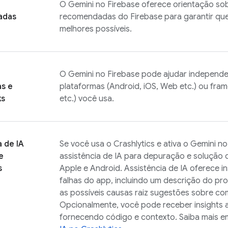
O Gemini no
Firebase
oferece orientação sob
adas
recomendadas do Firebase para garantir que 
melhores possíveis.
O Gemini no
Firebase
pode ajudar independe
as e
plataformas (Android, iOS, Web etc.) ou fram
ks
etc.) você usa.
a de IA
Se você usa o
Crashlytics
e ativa o Gemini n
e
assistência de IA para depuração e solução
s
Apple e Android. Assistência de IA oferece in
falhas do app, incluindo um descrição do pr
as possíveis causas raiz sugestões sobre co
Opcionalmente, você pode receber insights 
fornecendo código e contexto. Saiba mais 