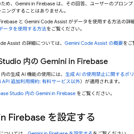
め、Gemini in
Firebase
は、その回答、ユーザーのプロンプ
ーニングすることはありません
。
Firebase
と
Gemini Code Assist
がデータを使用する方法の詳
データを使用する方法
をご覧ください。
de Assist
の詳細については、
Gemini Code Assist
の概要
をご
Studio
内の Gemini in
Firebase
内の生成 AI 機能の使用には、
生成 AI の使用禁止に関するポ
i API
追加利用規約: 有料サービス以外
）が適用されます。
base Studio
内の Gemini in
Firebase
をご覧ください。
in
Firebase
を設定する
については、
Gemini in
Firebase
を設定する
をご覧ください。