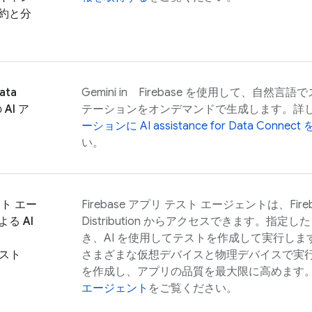
約と分
ata
Gemini in
Firebase
を使用して、自然言語で
 AI ア
テーションをオンデマンドで生成します。詳
ーションに
AI assistance for
Data Connect
い。
ト エー
Firebase アプリ テスト エージェントは、
Fire
る AI
Distribution
からアクセスできます。指定した
き、AI を使用してテストを作成して実行し
テスト
さまざまな仮想デバイスと物理デバイスで実
を作成し、アプリの品質を最大限に高めます。
エージェント
をご覧ください。