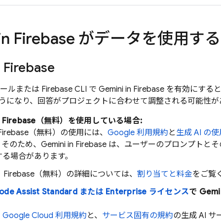
in
Firebase
がデータを使用する
n
Firebase
ールまたは Firebase CLI で Gemini in
Firebase
を有効にすると、Ge
うになり、回答がプロジェクトに合わせて調整される可能性が
n
Firebase
（無料）を使用している場合:
Firebase
（無料）の使用には、
Google 利用規約
と
生成 AI 
のため、Gemini in
Firebase
は、ユーザーのプロンプトとそ
する場合があります。
n
Firebase
（無料）の詳細については、
割り当てと料金
をご覧
ode Assist
Standard または Enterprise ライセンス
で Gemin
、
Google Cloud 利用規約
と、
サービス固有の規約
の生成 AI