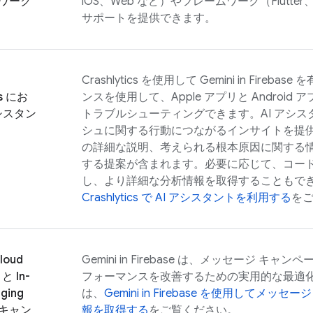
ワーク
iOS、Web など）やフレームワーク（Flutter
サポートを提供できます。
Crashlytics
を使用して Gemini in
Firebase
を有
s
にお
ンスを使用して、Apple アプリと Androi
アシスタン
トラブルシューティングできます。AI アシ
シュに関する行動につながるインサイトを提
の詳細な説明、考えられる根本原因に関する
する提案が含まれます。必要に応じて、コー
し、より詳細な分析情報を取得することもで
Crashlytics
で AI アシスタントを利用する
を
loud
Gemini in
Firebase
は、メッセージ キャンペ
と
In-
フォーマンスを改善するための実用的な最適
ging
は、
Gemini in
Firebase
を使用してメッセージ 
キャン
報を取得する
をご覧ください。