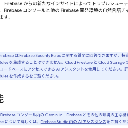
in
Firebase
からの新たなインサイトによってトラブルシューテ
、
Firebase
コンソールと他の Firebase 開発環境の自然言語
ます。
Firebase
は
Firebase Security Rules
に関する質問に回答できますが、特
Rules
を生成することはできません。
Cloud Firestore
と
Cloud Storage
コードベースにアクセスできる AI アシスタントを使用してください。
Rules
を作成する
をご覧ください。
能
、
Firebase
コンソール内の Gemini in
Firebase
とその他の環境の主な機
se
について詳しくは、
Firebase Studio
内の AI アシスタンス
をご覧くだ