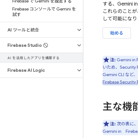
Firebase で Gemini を設定する
する、Gemini 
Firebase コンソールで Gemini を
これらのことが
試す
して可能になり
AI ツールと統合
始める
Firebase Studio
AI を活用したアプリを構築する
注:
Gemini in
いため、
Security 
Firebase AI Logic
Gemini CLI
など、
Firebase Security 
主な機
注:
次の表に
Gemini in
Fireba