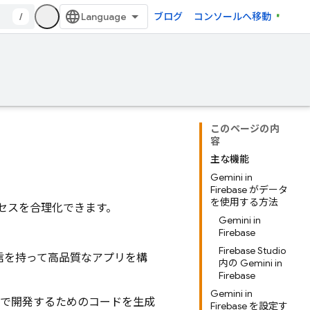
/
ブログ
コンソールへ移動
このページの内
容
主な機能
Gemini in
Firebase がデータ
を使用する方法
発プロセスを合理化できます。
Gemini in
Firebase
Firebase Studio
信を持って高品質なアプリを構
内の Gemini in
Firebase
Gemini in
期間で開発するためのコードを生成
Firebase を設定す