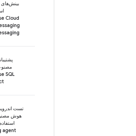
بینش‌های ک
اس
se Cloud
essaging
essaging
پشتیبا
مصنوع
se SQL
ct
تست اندروید
هوش مصنوع
g agent