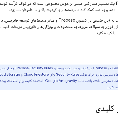
F
یک دستیار مشارکتی مبتنی بر هوش مصنوعی است که می‌تواند فرآیند توسعه ش
دهد و به شما کمک کند تا برنامه‌های با کیفیت بالا را با اطمینان بسازید.
چت به زبان طبیعی در کنسول
Firebase
و سایر محیط‌های توسعه فایربیس، با بینش‌ه
ی فوری به سوالات مربوط به محصولات و ویژگی‌های فایربیس دریافت کنید، بر
را کوتاه کنید.
Firebase
می‌تواند به سوالات مربوط به
Firebase Security Rules
پاسخ دهد، ا
 دسترسی ندارد. برای تولید
Security Rules
برای
Cloud Firestore
و
oud Storage
شما دسترسی داشته باشد، مانند
Google Antigravity
، استفاده کنید. برای اطلاعات بیشتر
ه کنید.
 کلیدی