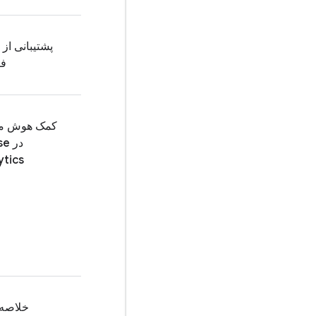
پشتیبانی از 
فر
کمک هوش م
در
se
ytics
خلاصه‌