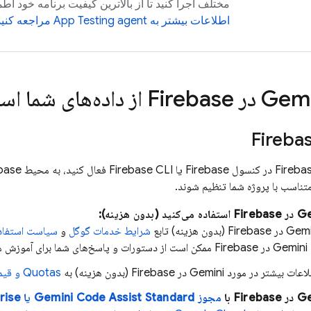
مختلف اجرا کنید تا از بالاترین کیفیت برنامه خود ا
اطلاعات بیشتر به App Testing agent مراجعه کنید
Firebase
از داده‌های شما اس
Fireba
Fireba
در کنسول
Firebase
یا
Firebase
تناسب با پروژه شما تنظیم شوند.
Firebase
استفاده می‌کنید (بدون هزینه):
Firebase
(بدون هزینه) تابع
شرایط خدمات گوگل
و
سیاست استفاده ممنوعه
ر
Firebase
ممکن است از دستورات و پاسخ‌های شما برای آموزش م
ت بیشتر در مورد Gemini در
Firebase
(بدون هزینه) به
Quotas و قیمت‌گذاری
Firebase
با
مجوز
Standard یا Enterprise
Gemini Code Assist