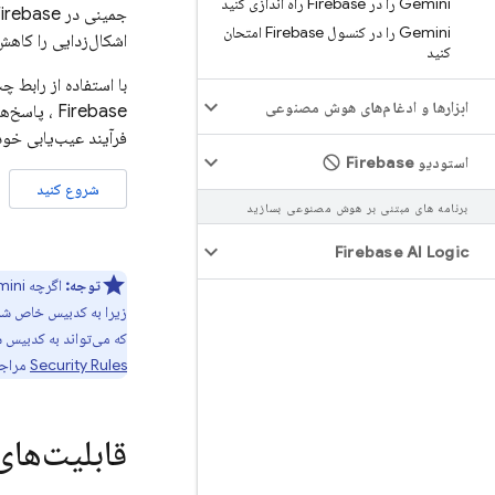
Gemini را در Firebase راه اندازی کنید
جمینی در
irebase
Gemini را در کنسول Firebase امتحان
اشکال‌زدایی را کاهش 
کنید
با استفاده از رابط 
ابزارها و ادغام‌های هوش مصنوعی
Firebase
، پاسخ‌ها
فرآیند عیب‌یابی خود 
استودیو Firebase
شروع کنید
برنامه های مبتنی بر هوش مصنوعی بسازید
Firebase AI Logic
توجه:
اگرچه Gemini در
زیرا به کدبیس خاص شما
که می‌تواند به کدبیس 
Security Rules
مراجع
قابلیت‌های