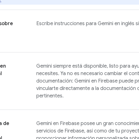
o
.
 sobre
Escribe instrucciones para Gemini en inglés s
 en
Gemini siempre está disponible, listo para a
l
necesites. Ya no es necesario cambiar el cont
documentación: Gemini en
Firebase
puede pr
vincularte directamente a la documentación 
pertinentes.
a de
Gemini en
Firebase
posee un gran conocimien
servicios de Firebase, así como de tu proyec
l
proporcionar información personalizada sobr