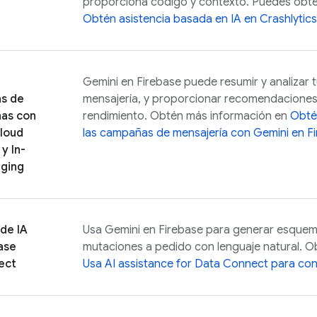
proporciona código y contexto. Puedes obte
Obtén asistencia basada en IA en
Crashlytics
Gemini en
Firebase
puede resumir y analizar
as de
mensajería, y proporcionar recomendaciones 
ñas con
rendimiento. Obtén más información en
Obtén
loud
las campañas de mensajería con Gemini en
F
y
In-
ging
 de IA
Usa Gemini en
Firebase
para generar esquema
ase
mutaciones a pedido con lenguaje natural. O
ect
Usa
AI assistance for
Data Connect
para con