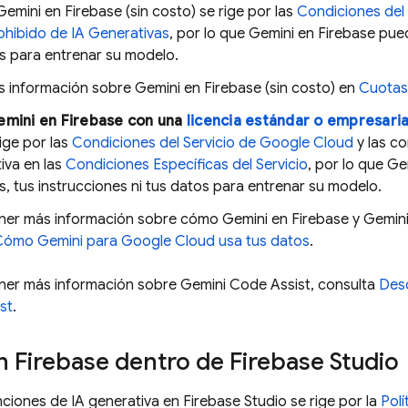
 Gemini en
Firebase
(sin costo) se rige por las
Condiciones del
ohibido de IA Generativas
, por lo que Gemini en
Firebase
pued
s para entrenar su modelo.
 información sobre Gemini en
Firebase
(sin costo) en
Cuotas
emini en
Firebase
con una
licencia estándar o empresari
rige por las
Condiciones del Servicio de Google Cloud
y las co
iva en las
Condiciones Específicas del Servicio
, por lo que G
, tus instrucciones ni tus datos para entrenar su modelo.
ner más información sobre cómo Gemini en
Firebase
y
Gemini
Cómo
Gemini
para
Google Cloud
usa tus datos
.
ner más información sobre
Gemini Code Assist
, consulta
Desc
st
.
en
Firebase
dentro de
Firebase Studio
unciones de IA generativa en
Firebase Studio
se rige por la
Polí