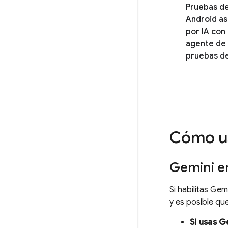
Pruebas d
Android as
por IA con 
agente de
pruebas d
Cómo us
Gemini 
Si habilitas Gem
y es posible qu
Si usas G