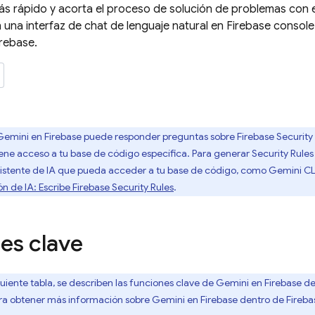
ás rápido y acorta el proceso de solución de problemas con 
una interfaz de chat de lenguaje natural en
Firebase
console 
irebase.
 Gemini en
Firebase
puede responder preguntas sobre
Firebase Security
ene acceso a tu base de código específica. Para generar
Security Rules
asistente de IA que pueda acceder a tu base de código, como
Gemini CL
ón de IA: Escribe
Firebase Security Rules
.
es clave
guiente tabla, se describen las funciones clave de Gemini en
Firebase
de
ara obtener más información sobre Gemini en
Firebase
dentro de
Fireba