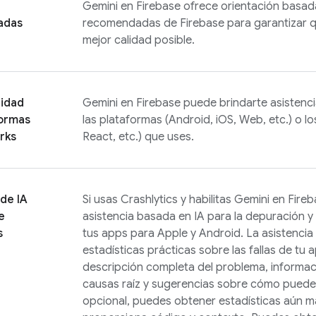
Gemini en
Firebase
ofrece orientación basada
adas
recomendadas de Firebase para garantizar q
mejor calidad posible.
lidad
Gemini en
Firebase
puede brindarte asistenc
formas
las plataformas (Android, iOS, Web, etc.) o lo
rks
React, etc.) que uses.
 de IA
Si usas
Crashlytics
y habilitas Gemini en
Fireb
e
asistencia basada en IA para la depuración y
s
tus apps para Apple y Android. La asistencia
estadísticas prácticas sobre las fallas de tu a
descripción completa del problema, informac
causas raíz y sugerencias sobre cómo puede
opcional, puedes obtener estadísticas aún má