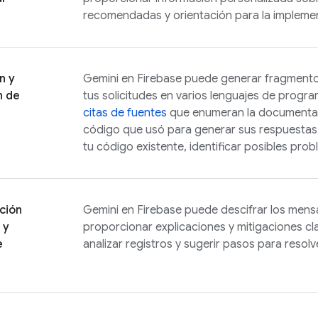
recomendadas y orientación para la impleme
n y
Gemini en
Firebase
puede generar fragmento
n de
tus solicitudes en varios lenguajes de progra
citas de fuentes
que enumeran la documentac
código que usó para generar sus respuestas
tu código existente, identificar posibles prob
ción
Gemini en
Firebase
puede descifrar los mensa
 y
proporcionar explicaciones y mitigaciones c
e
analizar registros y sugerir pasos para resol