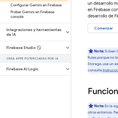
un desarrollo m
Configurar Gemini en Firebase
en
Firebase
con 
Probar Gemini en Firebase
desarrollo de F
console
Comenzar
Integraciones y herramientas
de IA
Firebase Studio
Nota:
Si bien
Rules
porque no ti
CREA APPS POTENCIADAS POR IA
Storage
, usa un 
Firebase AI Logic
consulta
Instrucci
Funcion
Nota:
En la si
otros entornos. P