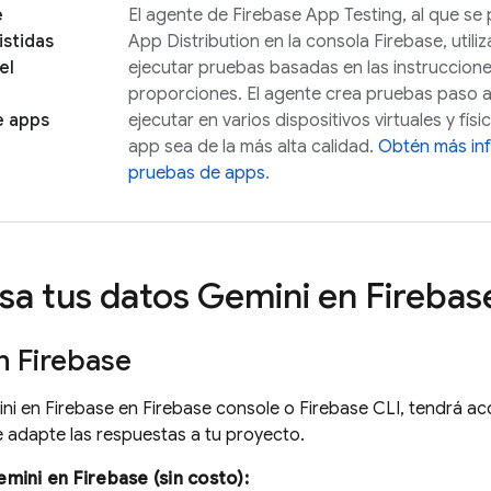
e
El agente de Firebase App Testing, al que s
istidas
App Distribution
en la consola
Firebase
, util
el
ejecutar pruebas basadas en las instruccione
proporciones. El agente crea pruebas paso 
e apps
ejecutar en varios dispositivos virtuales y fís
app sea de la más alta calidad.
Obtén más in
pruebas de apps
.
a tus datos Gemini en
Firebas
en
Firebase
ini en
Firebase
en Firebase console o Firebase CLI, tendrá ac
e adapte las respuestas a tu proyecto.
emini en
Firebase
(sin costo):