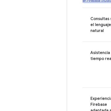
en
Firebase Studi
Consultas
el lenguaje
natural
Asistencia
tiempo rea
Experienci
Firebase
adaptada a