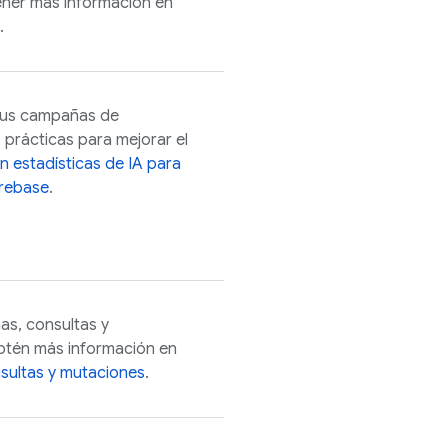
ner más información en
.
 tus campañas de
prácticas para mejorar el
 estadísticas de IA para
irebase
.
s, consultas y
btén más información en
sultas y mutaciones
.