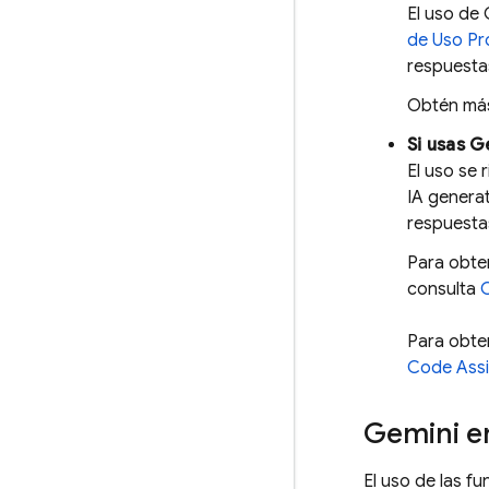
El uso de
de Uso Pr
respuesta
Obtén más
Si usas G
El uso se 
IA generat
respuestas
Para obte
consulta
Para obte
Code Assi
Gemini 
El uso de las f