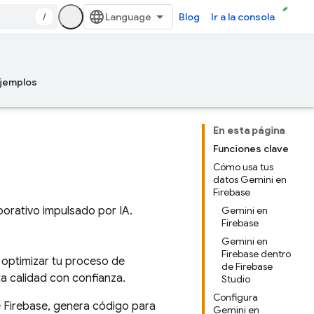
/
Blog
Ir a la consola
jemplos
En esta página
Funciones clave
Cómo usa tus
datos Gemini en
Firebase
borativo impulsado por IA.
Gemini en
Firebase
Gemini en
Firebase dentro
 optimizar tu proceso de
de Firebase
ta calidad con confianza.
Studio
Configura
 Firebase, genera código para
Gemini en