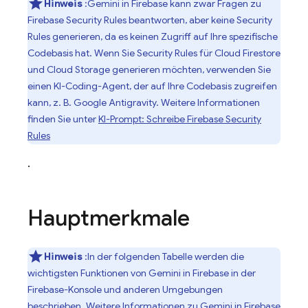
Hinweis
:Gemini in
Firebase
kann zwar Fragen zu
Firebase Security Rules
beantworten, aber keine
Security
Rules
generieren, da es keinen Zugriff auf Ihre spezifische
Codebasis hat. Wenn Sie
Security Rules
für
Cloud Firestore
und
Cloud Storage
generieren möchten, verwenden Sie
einen KI-Coding-Agent, der auf Ihre Codebasis zugreifen
kann, z. B.
Google Antigravity
. Weitere Informationen
finden Sie unter
KI-Prompt: Schreibe
Firebase Security
Rules
.
Hauptmerkmale
Hinweis
:In der folgenden Tabelle werden die
wichtigsten Funktionen von Gemini in
Firebase
in der
Firebase
-Konsole und anderen Umgebungen
beschrieben. Weitere Informationen zu
Gemini
in
Firebase