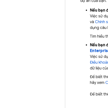
dự án của bạn.
Nếu bạn 
Việc sử d
và
Chính s
dụng câu l
Tìm hiểu 
Nếu bạn 
Enterpri
Việc sử d
Điều khoả
dữ liệu củ
Để biết t
hãy xem
C
Để biết t