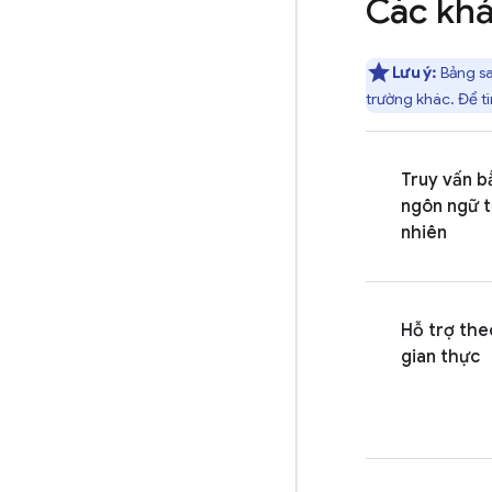
Các khả
Lưu ý:
Bảng sa
trường khác. Để t
Truy vấn b
ngôn ngữ 
nhiên
Hỗ trợ the
gian thực