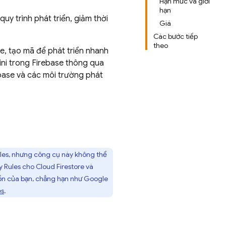
Hạn mức và giới
hạn
uy trình phát triển, giảm thời
Giá
Các bước tiếp
theo
se, tạo mã để phát triển nhanh
ini trong
Firebase
thông qua
base
và các môi trường phát
les
, nhưng công cụ này không thể
y Rules
cho
Cloud Firestore
và
uồn của bạn, chẳng hạn như
Google
es
.