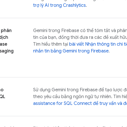
trợ lý AI trong
Crashlytics
.
 phân
Gemini trong
Firebase
có thể tóm tắt và phân
dịch
tin của bạn, đồng thời đưa ra các đề xuất hữu 
base
Tìm hiểu thêm tại
bài viết Nhận thông tin chi t
saging
nhắn tin bằng Gemini trong
Firebase
.
ho
Sử dụng Gemini trong
Firebase
để tạo lược đồ
SQL
theo yêu cầu bằng ngôn ngữ tự nhiên. Tìm hi
assistance for
SQL Connect
để truy vấn và đ