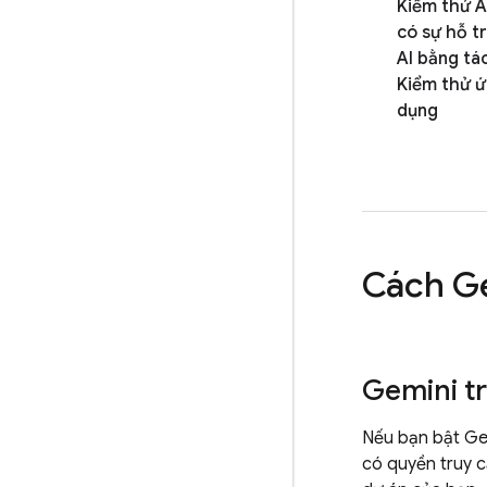
Kiểm thử 
có sự hỗ t
AI bằng tá
Kiểm thử 
dụng
Cách G
Gemini t
Nếu bạn bật Ge
có quyền truy c