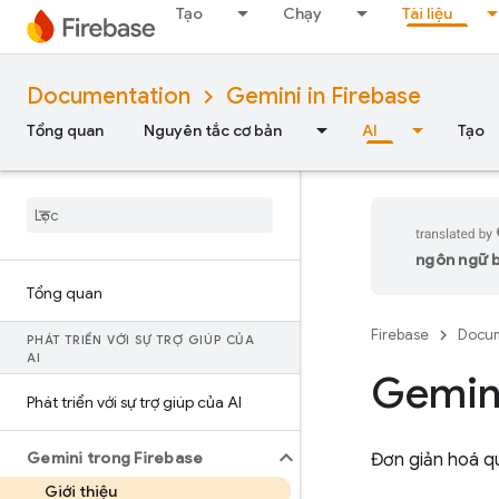
Tạo
Chạy
Tài liệu
Documentation
Gemini in Firebase
Tổng quan
Nguyên tắc cơ bản
AI
Tạo
ngôn ngữ bạ
Tổng quan
Firebase
Docum
PHÁT TRIỂN VỚI SỰ TRỢ GIÚP CỦA
AI
Gemin
Phát triển với sự trợ giúp của AI
Gemini trong Firebase
Đơn giản hoá qu
Giới thiệu