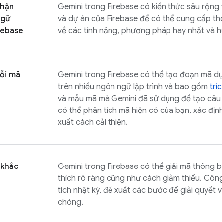
nhận
Gemini trong
Firebase
có kiến thức sâu rộng 
ngữ
và dự án của Firebase để có thể cung cấp th
rebase
về các tính năng, phương pháp hay nhất và h
lỗi mã
Gemini trong
Firebase
có thể tạo đoạn mã dự
trên nhiều ngôn ngữ lập trình và bao gồm
trí
và mẫu mã mà Gemini đã sử dụng để tạo câu t
có thể phân tích mã hiện có của bạn, xác địn
xuất cách cải thiện.
 khắc
Gemini trong
Firebase
có thể giải mã thông bá
thích rõ ràng cũng như cách giảm thiểu. Côn
tích nhật ký, đề xuất các bước để giải quyết
chóng.