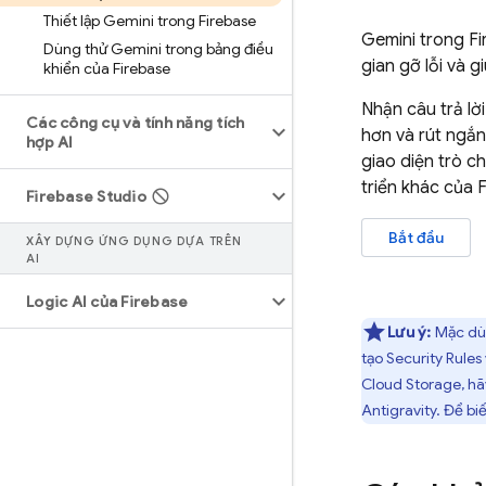
Thiết lập Gemini trong Firebase
Gemini trong
Fi
Dùng thử Gemini trong bảng điều
gian gỡ lỗi và 
khiển của Firebase
Nhận câu trả lờ
Các công cụ và tính năng tích
hơn và rút ngắn
hợp AI
giao diện trò c
triển khác của 
Firebase Studio
Bắt đầu
XÂY DỰNG ỨNG DỤNG DỰA TRÊN
AI
Logic AI của Firebase
Lưu ý:
Mặc dù
tạo
Security Rules
Cloud Storage
, h
Antigravity
. Để bi