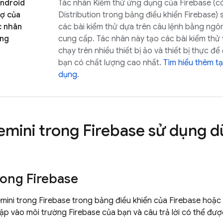
Android
Tác nhân Kiểm thử ứng dụng của Firebase (có
rợ của
Distribution
trong bảng điều khiển
Firebase
) 
c nhân
các bài kiểm thử dựa trên câu lệnh bằng ngô
ứng
cung cấp. Tác nhân này tạo các bài kiểm th
chạy trên nhiều thiết bị ảo và thiết bị thực 
bạn có chất lượng cao nhất.
Tìm hiểu thêm t
dụng
.
emini trong
Firebase
sử dụng dữ
rong
Firebase
mini trong
Firebase
trong bảng điều khiển của
Firebase
hoặc
ập vào môi trường Firebase của bạn và câu trả lời có thể đượ