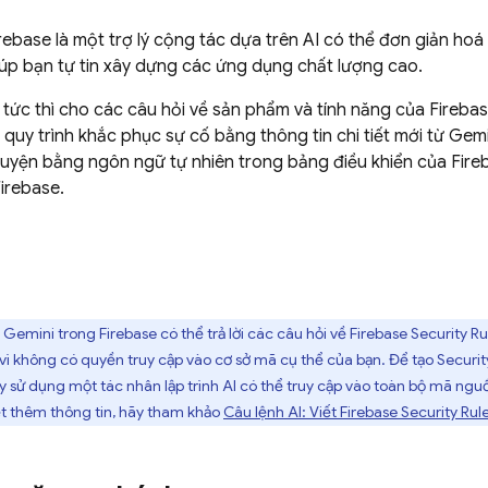
rebase
là một trợ lý cộng tác dựa trên AI có thể đơn giản hoá q
giúp bạn tự tin xây dựng các ứng dụng chất lượng cao.
i tức thì cho các câu hỏi về sản phẩm và tính năng của Fireba
 quy trình khắc phục sự cố bằng thông tin chi tiết mới từ Gem
huyện bằng ngôn ngữ tự nhiên trong bảng điều khiển của
Fire
Firebase.
 Gemini trong
Firebase
có thể trả lời các câu hỏi về
Firebase Security Ru
vì không có quyền truy cập vào cơ sở mã cụ thể của bạn. Để tạo
Securit
ãy sử dụng một tác nhân lập trình AI có thể truy cập vào toàn bộ mã ng
ết thêm thông tin, hãy tham khảo
Câu lệnh AI: Viết
Firebase Security Rul