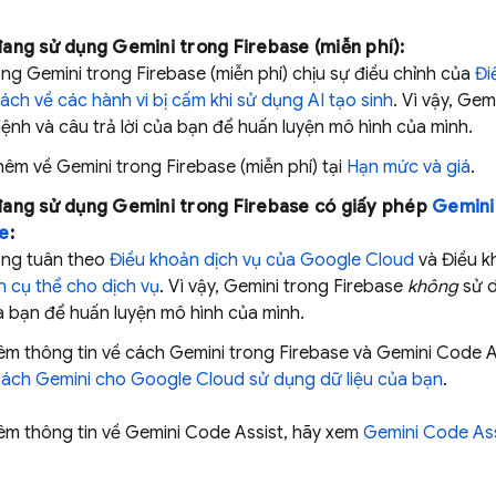
đang sử dụng Gemini trong
Firebase
(miễn phí):
ụng Gemini trong
Firebase
(miễn phí) chịu sự điều chỉnh của
Đi
ách về các hành vi bị cấm khi sử dụng AI tạo sinh
. Vì vậy, Gem
ệnh và câu trả lời của bạn để huấn luyện mô hình của mình.
thêm về Gemini trong
Firebase
(miễn phí) tại
Hạn mức và giá
.
đang sử dụng Gemini trong
Firebase
có giấy phép
Gemini
se
:
ụng tuân theo
Điều khoản dịch vụ của Google Cloud
và Điều kh
n cụ thể cho dịch vụ
. Vì vậy, Gemini trong
Firebase
không
sử d
a bạn để huấn luyện mô hình của mình.
hêm thông tin về cách Gemini trong
Firebase
và
Gemini Code A
ách
Gemini
cho
Google Cloud
sử dụng dữ liệu của bạn
.
hêm thông tin về
Gemini Code Assist
, hãy xem
Gemini Code Ass