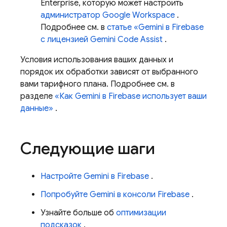
Enterprise, которую может настроить
администратор Google Workspace
.
Подробнее см. в
статье «Gemini в
Firebase
с лицензией
Gemini Code Assist
.
Условия использования ваших данных и
порядок их обработки зависят от выбранного
вами тарифного плана. Подробнее см. в
разделе
«Как Gemini в
Firebase
использует ваши
данные»
.
Следующие шаги
Настройте Gemini в
Firebase
.
Попробуйте Gemini в консоли
Firebase
.
Узнайте больше об
оптимизации
подсказок
.