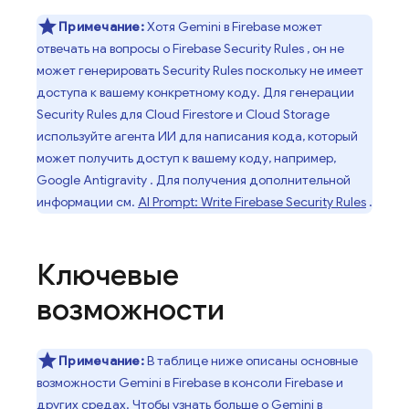
Примечание:
Хотя Gemini в
Firebase
может
отвечать на вопросы о
Firebase Security Rules
, он не
может генерировать
Security Rules
поскольку не имеет
доступа к вашему конкретному коду. Для генерации
Security Rules
для
Cloud Firestore
и
Cloud Storage
используйте агента ИИ для написания кода, который
может получить доступ к вашему коду, например,
Google Antigravity
. Для получения дополнительной
информации см.
AI Prompt: Write
Firebase Security Rules
.
Ключевые
возможности
Примечание:
В таблице ниже описаны основные
возможности Gemini в
Firebase
в консоли
Firebase
и
других средах. Чтобы узнать больше о
Gemini
в