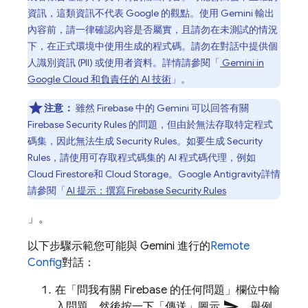
資訊，這類資訊不代表 Google 的觀點。使用 Gemini 輸出
內容前，請一律確認內容是否屬實，且請勿在未測試的情況
下，在正式環境中使用生成的程式碼。請勿在對話中提供個
人識別資訊 (PII) 或使用者資料。詳情請參閱「
Gemini in
Google Cloud
和負責任的 AI 技術
」。
注意：
雖然
Firebase
中的 Gemini 可以回答有關
Firebase Security Rules
的問題，但由於無法存取特定程式
碼集，因此無法生成
Security Rules
。如要生成
Security
Rules
，請使用可存取程式碼集的 AI 程式碼代理，例如
Cloud Firestore
和
Cloud Storage
。
Google Antigravity
詳情
請參閱「
AI 提示：撰寫
Firebase Security Rules
」。
以下步驟示範您可能與 Gemini 進行的
Remote
Config
對話：
在「問我有關 Firebase 的任何問題」
欄位中輸
send
入問題，然後按一下「傳送」
圖示
。舉例