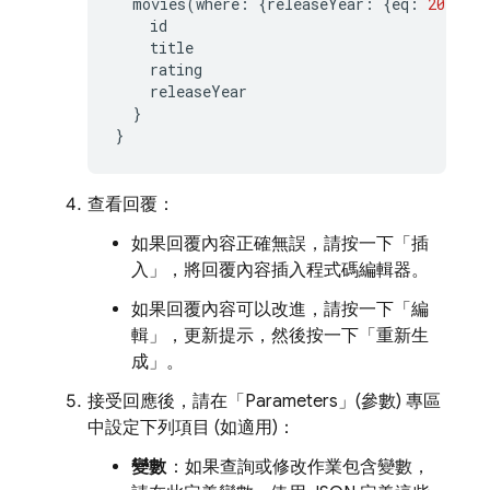
movies
(
where
:
{
releaseYear
:
{
eq
:
2022
}},
id
title
rating
releaseYear
}
}
查看回覆：
如果回覆內容正確無誤，請按一下「插
入」
，將回覆內容插入程式碼編輯器。
如果回覆內容可以改進，請按一下「編
輯」
，更新提示，然後按一下「重新生
成」
。
接受回應後，請在「Parameters」
(參數) 專區
中設定下列項目 (如適用)：
變數
：如果查詢或修改作業包含變數，