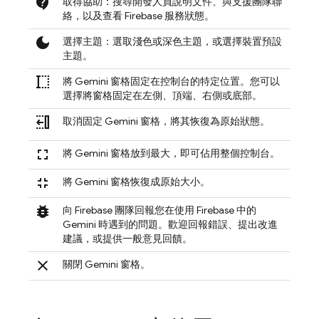
contact_support
取得協助：搜尋開發人員說明文件、與支援團隊聯
絡，以及查看 Firebase 服務狀態。
dark_mode
選擇主題：選取淺色或深色主題，或選擇裝置預設
主題。
text_select_start
將 Gemini 窗格固定在控制台的特定位置。您可以
選擇將窗格固定在左側、頂端、右側或底部。
text_select_move_back_word
取消固定 Gemini 窗格，將其恢復為原始狀態。
fullscreen
將 Gemini 窗格放到最大，即可佔用整個控制台。
fullscreen_exit
將 Gemini 窗格恢復成原始大小。
bug_report
向 Firebase 團隊回報您在使用
Firebase
中的
Gemini 時遇到的問題。歡迎回報錯誤、提出改進
建議，或提供一般意見回饋。
close
關閉 Gemini 窗格。