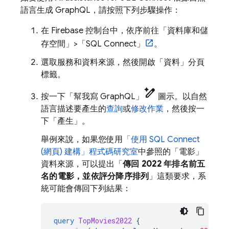
語言生成 GraphQL，請按照下列步驟操作：
在
Firebase
控制台中，依序前往「資料庫和儲
存空間」
>「SQL Connect」
。
選取服務和資料來源，然後開啟「資料」
分頁
標籤。
pen_spark
按一下「幫我寫 GraphQL」
圖示。以自然
語言描述要產生的
查詢
或
修改作業
，然後按一
下「產生」
。
舉例來說，如果您使用
「使用
SQL Connect
(網頁) 建構」程式碼研究室
中參照的「電影」
資料來源，可以提出「
傳回 2022 年排名前五
名的電影，並依評分降序排列
」這類要求，系
統可能會傳回下列結果：
query
TopMovies2022
{