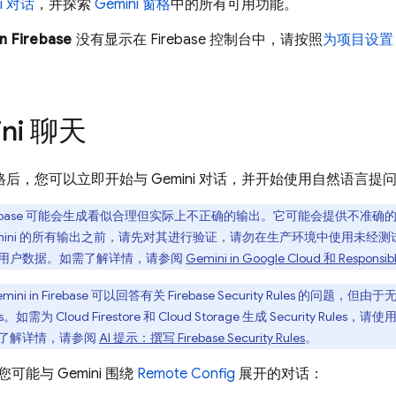
ni 对话
，并探索
Gemini 窗格
中的所有可用功能。
in
Firebase
没有显示在 Firebase 控制台中，请按照
为项目设置 Ge
ini 聊天
i 窗格后，您可以立即开始与 Gemini 对话，并开始使用自然语言提
base
可能会生成看似合理但实际上不正确的输出。它可能会提供不准确的信息
emini 的所有输出之前，请先对其进行验证，请勿在生产环境中使用未经
I) 或用户数据。如需了解详情，请参阅
Gemini in
Google Cloud
和 Responsibl
ini in
Firebase
可以回答有关
Firebase Security Rules
的问题，但由于无
s
。如需为
Cloud Firestore
和
Cloud Storage
生成
Security Rules
，请使用
了解详情，请参阅
AI 提示：撰写
Firebase Security Rules
。
可能与 Gemini 围绕
Remote Config
展开的对话：