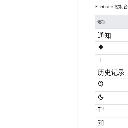
Firebase
控制台中
选项
通知
spark
add
历史记录
contact_support
dark_mode
text_select_start
text_select_move_back_word