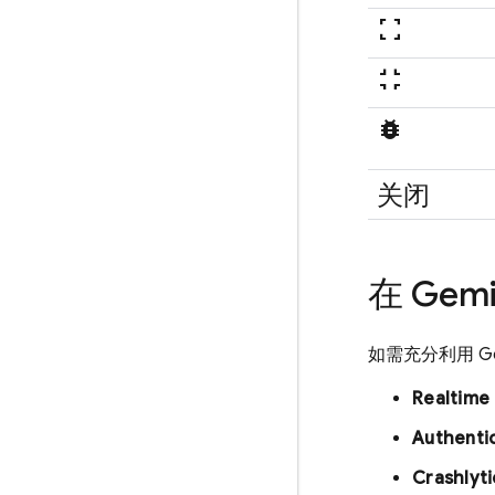
fullscreen
fullscreen_exit
bug_report
关闭
在 Gemi
如需充分利用 Gem
Realtime
Authenti
Crashlyti