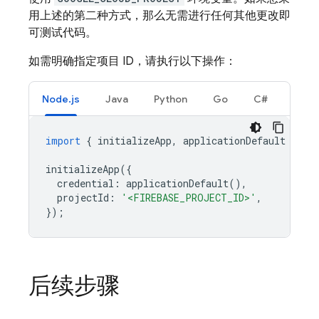
用上述的第二种方式，那么无需进行任何其他更改即
可测试代码。
如需明确指定项目 ID，请执行以下操作：
Node.js
Java
Python
Go
C#
import
{
initializeApp
,
applicationDefault
}
fr
initializeApp
({
credential
:
applicationDefault
(),
projectId
:
'<FIREBASE_PROJECT_ID>'
,
});
后续步骤