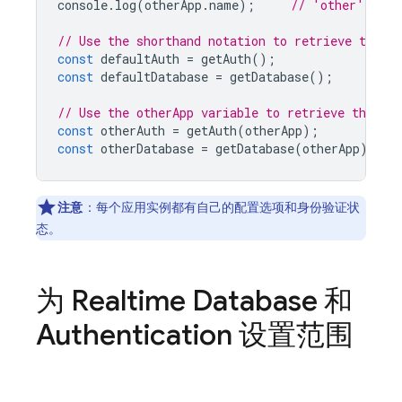
console
.
log
(
otherApp
.
name
);
// 'other'
// Use the shorthand notation to retrieve the d
const
defaultAuth
=
getAuth
();
const
defaultDatabase
=
getDatabase
();
// Use the otherApp variable to retrieve the ot
const
otherAuth
=
getAuth
(
otherApp
);
const
otherDatabase
=
getDatabase
(
otherApp
);
注意
：每个应用实例都有自己的配置选项和身份验证状
态。
为
Realtime Database
和
Authentication
设置范围