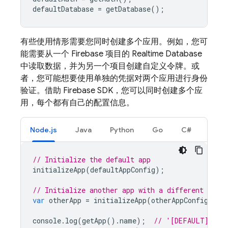
defaultDatabase
=
getDatabase
();
有些使用情形需要您同时创建多个应用。例如，您可
能需要从一个 Firebase 项目的
Realtime Database
中读取数据，并为另一个项目创建自定义令牌。或
者，您可能想要使用单独的凭据对两个应用进行身份
验证。借助 Firebase SDK，您可以同时创建多个应
用，每个都有自己的配置信息。
Node.js
Java
Python
Go
C#
// Initialize the default app
initializeApp
(
defaultAppConfig
);
// Initialize another app with a different confi
var
otherApp
=
initializeApp
(
otherAppConfig
,
'o
console
.
log
(
getApp
().
name
);
// '[DEFAULT]'