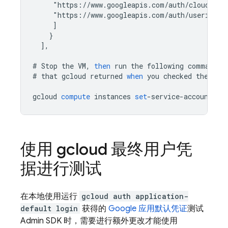
     "https://www.googleapis.com/auth/cloud-pla
     "https://www.googleapis.com/auth/userinfo.
]
}
]
,
#
Stop
the
VM
,
then
run
the
following
command
,
#
that
gcloud
returned
when
you
checked
the
sco
gcloud
compute
instances
set
-
service
-
account
[
I
使用 gcloud 最终用户凭
据进行测试
在本地使用运行
gcloud auth application-
default login
获得的
Google 应用默认凭证
测试
Admin SDK
时，需要进行额外更改才能使用