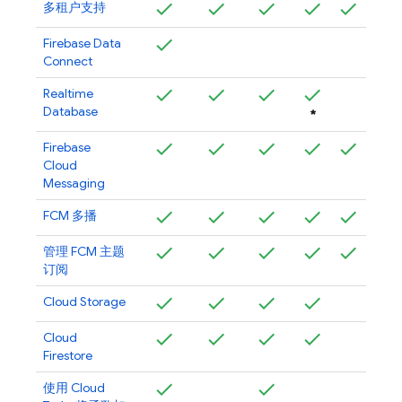
多租户支持
Firebase Data
Connect
Realtime
Database
*
Firebase
Cloud
Messaging
FCM
多播
管理
FCM
主题
订阅
Cloud Storage
Cloud
Firestore
使用 Cloud