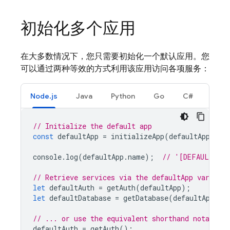
初始化多个应用
在大多数情况下，您只需要初始化一个默认应用。您
可以通过两种等效的方式利用该应用访问各项服务：
Node.js
Java
Python
Go
C#
// Initialize the default app
const
defaultApp
=
initializeApp
(
defaultAppConf
console
.
log
(
defaultApp
.
name
);
// '[DEFAULT]'
// Retrieve services via the defaultApp variable
let
defaultAuth
=
getAuth
(
defaultApp
);
let
defaultDatabase
=
getDatabase
(
defaultApp
);
// ... or use the equivalent shorthand notation
defaultAuth
=
getAuth
();