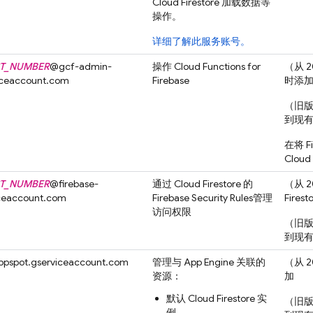
Cloud Firestore
加载数据等
操作。
详细了解此服务账号。
T_NUMBER
@
gcf-admin-
操作
Cloud Functions for
（从 2
iceaccount.com
Firebase
时添
（旧
到现
在将 
Cloud
T_NUMBER
@
firebase-
通过
Cloud Firestore
的
（从 2
iceaccount.com
Firebase Security Rules
管理
Firest
访问权限
（旧
到现
ppspot.gserviceaccount.com
管理与
App Engine
关联的
（从 2
资源：
加
默认
Cloud Firestore
实
（旧
例