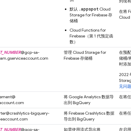
到现
.appspot
默认
Cloud
在将 
Storage for Firebase
存
Cloud
储桶
Cloud Functions for
Firebase
（第 1 代预定函
数）
T_NUMBER
@
gcp-sa-
管理
Cloud Storage for
在预
.iam.gserviceaccount.com
Firebase
存储桶
储桶/
时添
202
Storag
见问
rement@
将
Google Analytics
数据导
在将任何
eaccount.com
出到
BigQuery
rter@
crashlytics-bigquery-
将
Firebase Crashlytics
数据
在将任何
iceaccount.com
导出到
BigQuery
T_NUMBER
@
gcp-sa-
如需使用流式导出将
在启