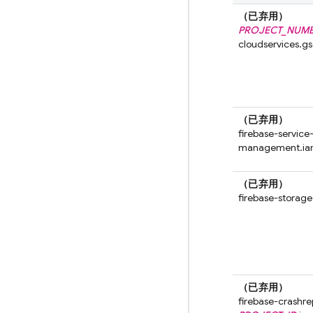
（已弃用）
PROJECT_NUM
cloudservices.g
（已弃用）
firebase-servic
management.ia
（已弃用）
firebase-storag
（已弃用）
firebase-crashre