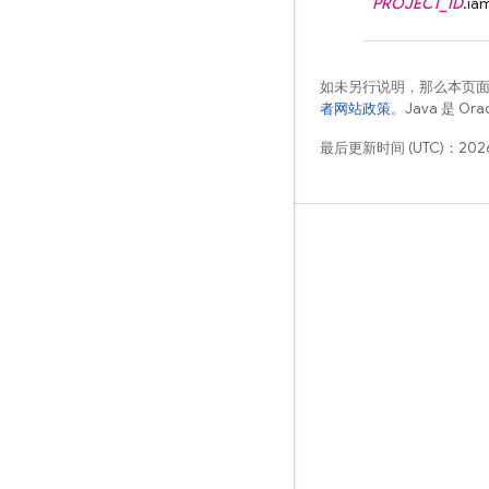
PROJECT_ID
.ia
如未另行说明，那么本页
者网站政策
。Java 是 O
最后更新时间 (UTC)：2026
学习
指南
参考
示例
库
GitHub