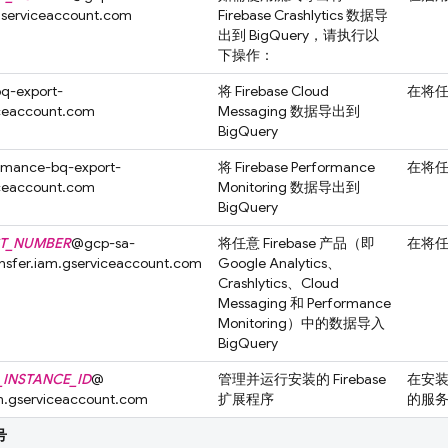
.gserviceaccount.com
Firebase Crashlytics
数据导
出到
BigQuery
，请执行以
下操作：
q-export-
将
Firebase Cloud
在将任何
iceaccount.com
Messaging
数据导出到
BigQuery
rmance-bq-export-
将
Firebase Performance
在将任何
iceaccount.com
Monitoring
数据导出到
BigQuery
T_NUMBER
@
gcp-sa-
将任意 Firebase 产品（即
在将任何
nsfer.iam.gserviceaccount.com
Google Analytics
、
Crashlytics
、
Cloud
Messaging
和
Performance
Monitoring
）中的数据导入
BigQuery
_INSTANCE_ID
@
管理并运行安装的 Firebase
在安
m.gserviceaccount.com
扩展程序
的服
号