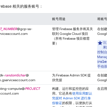
rebase 相关的服务账号：
账号用途
将账
T_NUMBER
@
gcp-sa-
管理 Firebase 服务并将其关
在创建 
erviceaccount.com
联到
Google Cloud
项目
Googl
（所有 Firebase 项目都需
注
要）
果
控制台中
Manag
role
(
手动
dk-
random5char
@
为 Firebase Admin SDK 提
在创建 
m.gserviceaccount.com
供凭据
Googl
osting-compute@
PROJECT
构建、运行和监控您的应
在启
eaccount.com
用。它还具有
使用应用默认
凭据对 Admin SDK 进行身
份验证
的权限，以便执行从