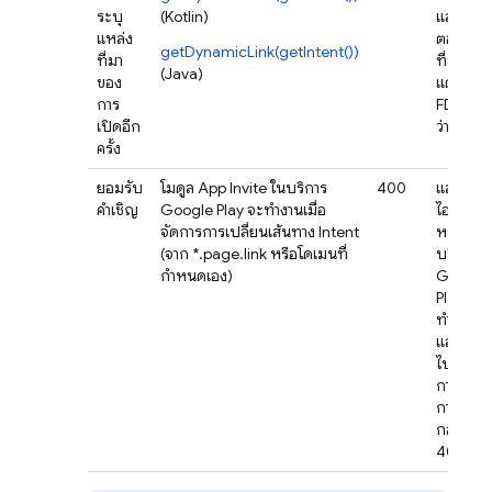
ระบุ
(Kotlin)
แสดงกา
แหล่ง
ตอบกลั
getDynamicLink(getIntent())
ที่มา
ที่สำเร็จ
(Java)
ของ
แต่ข้อมูล
การ
FDL จะ
เปิดอีก
ว่างเปล่า
ครั้ง
ยอมรับ
โมดูล App Invite ในบริการ
400
แสดง
คำเชิญ
Google Play จะทำงานเมื่อ
ไอคอน
จัดการการเปลี่ยนเส้นทาง Intent
หมุนเมื่อ
(จาก *.page.link หรือโดเมนที่
บริการ
กำหนดเอง)
Google
Play
ทำงาน
และหาย
ไปเมื่อมี
การแสด
การตอบ
กลับ
400