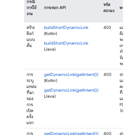
กรณี
รหัส
การใช้
การเรียก API
พฤติกรร
สถานะ
งาน
สร้าง
buildShortDynamicLink
403
แสดงข้อ
ลิงก์
(Kotlin)
ผิดพลาด
แบบ
พร้อม
buildShortDynamicLink
สั้น
เหตุผลที่
(Java)
ทำให้เกิ
ข้อผิด
พลาด
การ
getDynamicLink(getIntent())
400
งานจะ
ระบุ
(Kotlin)
แสดงกา
แหล่ง
ตอบกลั
getDynamicLink(getIntent())
ที่มา
ที่สำเร็จ
(Java)
ของ
แต่ข้อมูล
การ
FDL จะ
เปิด
ว่างเปล่า
ครั้ง
แรก
การ
getDynamicLink(getIntent())
400
งานจะ