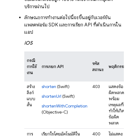
บริการผ่านไป
ลักษณะการทำงานต่อไปนี้จะขึ้นอยู่กับเวอร์ชัน
แพลตฟอร์ม SDK และการเรียก API ที่ดำเนินการใน
แอป
iOS
แอ
กรณี
รหัส
จะ
การใช้
การเรียก API
พฤติกรรม
สถานะ
ขัด
งาน
หรื
สร้าง
shorten
(Swift)
403
แสดงข้อ
ไม่
ลิงก์
ผิดพลาด
shortenUrl
(Swift)
แบบ
พร้อม
สั้น
เหตุผลที่
shortenWithCompletion
ทำให้เกิด
(Objective-C)
ข้อผิด
พลาด
การ
เรียกใช้โดยอัตโนมัติใน
400
ไม่แสดง
ไม่