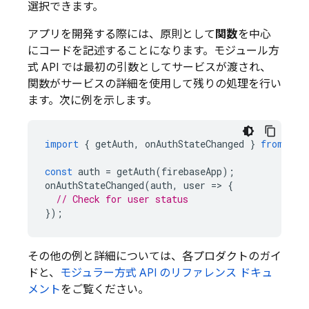
選択できます。
アプリを開発する際には、原則として
関数
を中心
にコードを記述することになります。モジュール方
式 API では最初の引数としてサービスが渡され、
関数がサービスの詳細を使用して残りの処理を行い
ます。次に例を示します。
import
{
getAuth
,
onAuthStateChanged
}
from
"fi
const
auth
=
getAuth
(
firebaseApp
);
onAuthStateChanged
(
auth
,
user
=
>
{
// Check for user status
});
その他の例と詳細については、各プロダクトのガイ
ドと、
モジュラー方式 API のリファレンス ドキュ
メント
をご覧ください。