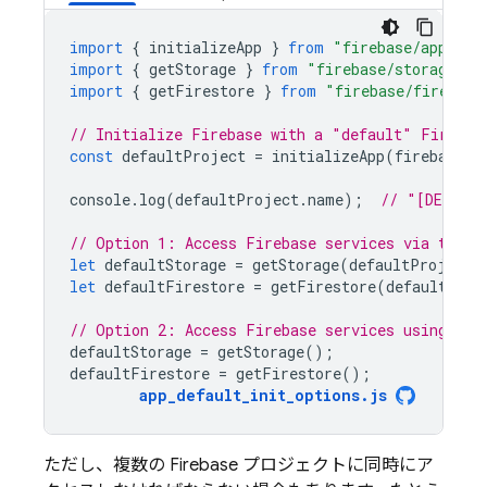
import
{
initializeApp
}
from
"firebase/app"
;
import
{
getStorage
}
from
"firebase/storage"
;
import
{
getFirestore
}
from
"firebase/firestor
// Initialize Firebase with a "default" Firebas
const
defaultProject
=
initializeApp
(
firebaseCo
console
.
log
(
defaultProject
.
name
);
// "[DEFAUL
// Option 1: Access Firebase services via the d
let
defaultStorage
=
getStorage
(
defaultProject
)
let
defaultFirestore
=
getFirestore
(
defaultProj
// Option 2: Access Firebase services using sho
defaultStorage
=
getStorage
();
defaultFirestore
=
getFirestore
();
app_default_init_options
.
js
ただし、複数の Firebase プロジェクトに同時にア