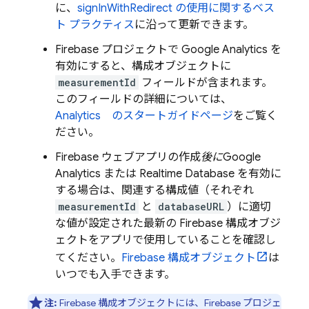
に、
signInWithRedirect の使用に関するベス
ト プラクティス
に沿って更新できます。
Firebase プロジェクトで
Google Analytics
を
有効にすると、構成オブジェクトに
measurementId
フィールドが含まれます。
このフィールドの詳細については、
Analytics
のスタートガイドページ
をご覧く
ださい。
Firebase ウェブアプリの作成
後に
Google
Analytics
または
Realtime Database
を有効に
する場合は、関連する構成値（それぞれ
measurementId
と
databaseURL
）に適切
な値が設定された最新の Firebase 構成オブジ
ェクトをアプリで使用していることを確認し
てください。
Firebase 構成オブジェクト
は
いつでも入手できます。
注:
Firebase 構成オブジェクトには、Firebase プロジェ