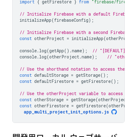
import
{
getFirestore
}
from
"firebase/firestor
// Initialize Firebase with a default Firebase 
initializeApp
(
firebaseConfig
);
// Initialize Firebase with a second Firebase p
const
otherProject
=
initializeApp
(
otherProject
console
.
log
(
getApp
().
name
);
// "[DEFAULT]"
console
.
log
(
otherProject
.
name
);
// "otherPr
// Use the shorthand notation to access the def
const
defaultStorage
=
getStorage
();
const
defaultFirestore
=
getFirestore
();
// Use the otherProject variable to access the 
const
otherStorage
=
getStorage
(
otherProject
);
const
otherFirestore
=
getFirestore
(
otherProjec
app_multi_project_init_options
.
js