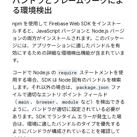
バンドラとフレームワークによ
る環境検出
npm を使用して Firebase Web SDK をインストー
ルすると、JavaScript バージョンと Node.js バージ
ョンの両方がインストールされます。このパッケー
ジには、アプリケーションに適したバンドルを有
効にするための詳細な環境検出機能が含まれていま
す。
コードで Node.js の
require
ステートメントを使
用する場合、SDK は Node 固有のバンドルを検索
します。それ以外の場合は、
package.json
ファ
イルで適切なエントリ ポイント フィールド
（
main
、
browser
、
module
など）を検出できる
ように、バンドラが適切に設定されている必要が
あります。SDK でランタイム エラーが発生した場
合は、環境に適したバンドルのタイプを優先する
ようにバンドラが構成されていることを確認して