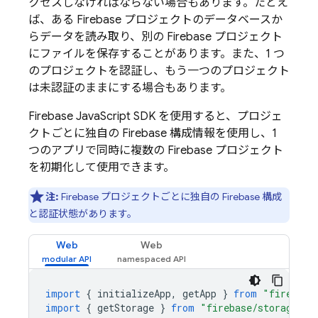
クセスしなければならない場合もあります。たとえ
ば、ある Firebase プロジェクトのデータベースか
らデータを読み取り、別の Firebase プロジェクト
にファイルを保存することがあります。また、1 つ
のプロジェクトを認証し、もう一つのプロジェクト
は未認証のままにする場合もあります。
Firebase
JavaScript
SDK を使用すると、プロジェ
クトごとに独自の Firebase 構成情報を使用し、1
つのアプリで同時に複数の Firebase プロジェクト
を初期化して使用できます。
注:
Firebase プロジェクトごとに独自の Firebase 構成
と認証状態があります。
Web
Web
import
{
initializeApp
,
getApp
}
from
"firebase
import
{
getStorage
}
from
"firebase/storage"
;