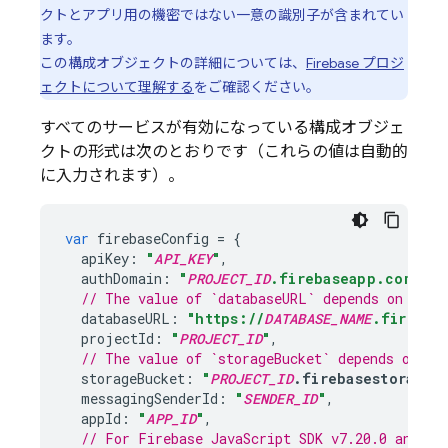
クトとアプリ用の機密ではない一意の識別子が含まれてい
ます。
この構成オブジェクトの詳細については、
Firebase プロジ
ェクトについて理解する
をご確認ください。
すべてのサービスが有効になっている構成オブジェ
クトの形式は次のとおりです（これらの値は自動的
に入力されます）。
var
firebaseConfig
=
{
apiKey
:
"
API_KEY
"
,
authDomain
:
"
PROJECT_ID
.firebaseapp.com"
,
// The value of `databaseURL` depends on the 
databaseURL
:
"https://
DATABASE_NAME
.firebas
projectId
:
"
PROJECT_ID
"
,
// The value of `storageBucket` depends on wh
storageBucket
:
"
PROJECT_ID
.firebasestorage.
messagingSenderId
:
"
SENDER_ID
"
,
appId
:
"
APP_ID
"
,
// For 
Firebase
JavaScript
 SDK v7.20.0 and la