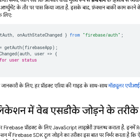
रते समय, ध्यान रखें कि आपका कोड मुख्य रूप से
फ़ंक्शन
के हिसाब से व्यव
े आर्ग्युमेंट के तौर पर पास किया जाता है. इसके बाद, फ़ंक्शन बाकी काम करन
े लिए:
tAuth
,
onAuthStateChanged
}
from
"firebase/auth"
;
=
getAuth
(
firebaseApp
);
Changed
(
auth
,
user
=
>
{
for user status
 जानकारी के लिए, हर प्रॉडक्ट एरिया की गाइड के साथ-साथ
मॉड्यूलर एपीआई क
िकेशन में वेब एसडीके जोड़ने के तरीके
र Firebase प्रॉडक्ट के लिए JavaScript लाइब्रेरी उपलब्ध कराता है. इनमें
R
लिकेशन में Firebase SDK टूल जोड़ने का तरीका इस बात पर निर्भर करता है क