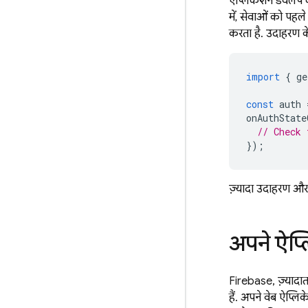
ऐप्लिकेशन डेवलप क
में, सेवाओं को पहल
करता है. उदाहरण क
import
{
ge
const
auth
onAuthState
// Check 
});
ज़्यादा उदाहरण और
अपने ऐप्ल
Firebase, ज़्यादात
हैं. अपने वेब ऐप्