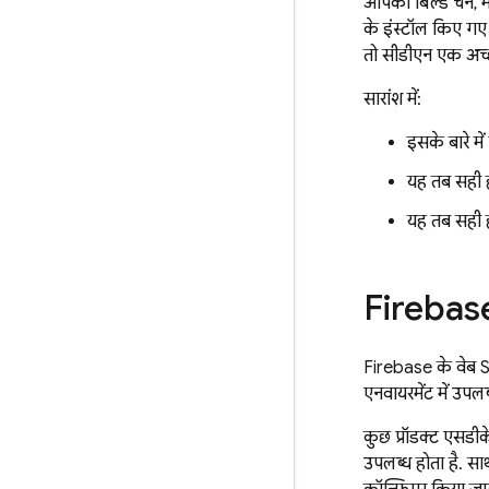
आपकी बिल्ड चेन, म
के इंस्टॉल किए गए 
तो सीडीएन एक अच्
सारांश में:
इसके बारे मे
यह तब सही ह
यह तब सही ह
Firebase
Firebase के वेब SD
एनवायरमेंट में उपलब्
कुछ प्रॉडक्ट एसडीक
उपलब्ध होता है. स