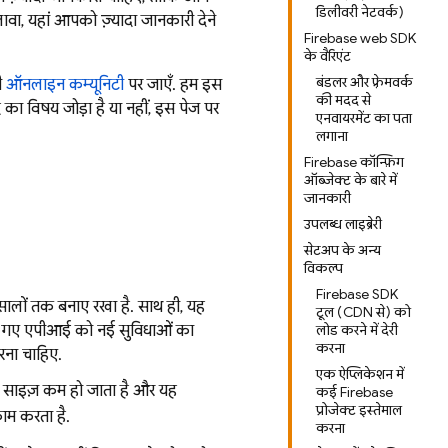
डिलीवरी नेटवर्क)
ावा, यहां आपको ज़्यादा जानकारी देने
Firebase web SDK
के वैरिएंट
बंडलर और फ़्रेमवर्क
ी
ऑनलाइन कम्यूनिटी
पर जाएँ. हम इस
की मदद से
ा विषय जोड़ा है या नहीं, इस पेज पर
एनवायरमेंट का पता
लगाना
Firebase कॉन्फ़िग
ऑब्जेक्ट के बारे में
जानकारी
उपलब्ध लाइब्रेरी
सेटअप के अन्य
विकल्प
Firebase SDK
ालों तक बनाए रखा है. साथ ही, यह
टूल (CDN से) को
किए गए एपीआई को नई सुविधाओं का
लोड करने में देरी
करना
रना चाहिए.
एक ऐप्लिकेशन में
ा साइज़ कम हो जाता है और यह
कई Firebase
प्रोजेक्ट इस्तेमाल
काम करता है.
करना