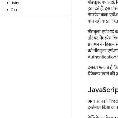
मॉड्यूलर एपीआई, बि
Unity
हटा देते हैं. इस प
C++
नेमस्पेस वाला एपीआ
कम नहीं करता जित
मॉड्यूलर एपीआई का
तौर पर, नेमस्पेस 
फ़ंक्शन के हिसाब 
को मॉड्यूलर एपीआ
Authentication
इ
इसका मतलब है कि न
रिफ़ैक्टर करने की ज
Java
Scri
अगर आपको Firebase
इस्तेमाल किया जा 