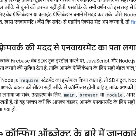
ा है कि यह आपके टूलिंग कॉन्फ़िगरेशन या एनवायरमेंट के आधार पर सही वैरिएं
्युअल तरीके से चुनने की ज़रूरत नहीं होती. एसडीके के सभी वर्शन को इस तरह स
ए वेब ऐप्लिकेशन या क्लाइंट ऐप्लिकेशन बनाने में मदद कर सकें. जैसे, Node.j
ास एनवायरमेंट (जैसे कि सर्वर) से एडमिन ऐक्सेस सेट अप करना है, तो
Fi
़्रेमवर्क की मदद से एनवायरमेंट का पता लग
रके Firebase वेब SDK टूल इंस्टॉल करने पर, JavaScript और Node.js, दोनो
ता लगाने की सुविधा देता है, ताकि आपके ऐप्लिकेशन के लिए सही बंडल चालू 
ं Node.js
require
स्टेटमेंट का इस्तेमाल किया जाता है, तो SDK टूल, N
 तो आपके बंडलर की सेटिंग सही तरीके से कॉन्फ़िगर होनी चाहिए, ताकि आपकी
ता लगाया जा सके. उदाहरण के लिए,
main
,
browser
या
module
. अगर
ं दिखती हैं, तो यह पक्का करें कि आपका बंडलर, आपके एनवायरमेंट के लिए सही 
ा गया हो.
कॉन्फ़िग ऑब्जेक्ट के बारे में जानकार