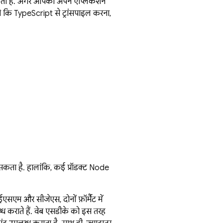
 सकती है. अगर आपको अपने ऐप्लिकेशन
ैसे कि TypeScript से ट्रांसपाइल करना,
 सकता है. हालांकि, कई प्रॉडक्ट Node
एसएम और सीजेएस, दोनों फ़ॉर्मैट में
्ध कराते हैं. वेब एसडीके को इस तरह