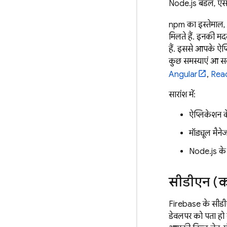
Node.js बंडल, एसएस
npm का इस्तेमाल,
मिलते हैं. इनकी म
हैं. इससे आपके ऐप
कुछ समस्याएं आ सक
Angular
,
Rea
सारांश में:
ऐप्लिकेशन क
मॉड्यूल मैने
Node.js के 
सीडीएन (कॉ
Firebase के सीडी
डेवलपर को पता हो 