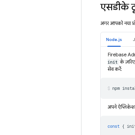
एसडीके ट
अगर आपको नया प्रो
Node.js
Firebase Adm
init
के ज़रि
सेव करें:
npm insta
अपने ऐप्लिकेशन
const
{
ini