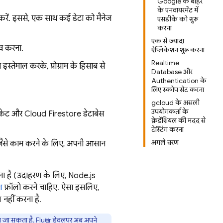
Google के बाहर
के एनवायरमेंट में
न करें. इससे, एक साथ कई डेटा को मैनेज
एसडीके को शुरू
करना
एक से ज़्यादा
व करना.
ऐप्लिकेशन शुरू करना
Realtime
्तेमाल करके, प्रोग्राम के हिसाब से
Database और
Authentication के
लिए स्कोप सेट करना
gcloud के असली
उपयोगकर्ता के
केट और
Cloud Firestore
डेटाबेस
क्रेडेंशियल की मदद से
टेस्टिंग करना
अगले चरण
े जैसे काम करने के लिए, अपनी आसान
ना है (उदाहरण के लिए, Node.js
श
फ़ॉलो करने चाहिए. ऐसा इसलिए,
नहीं करना है.
 जा सकता है. Flutter डेवलपर अब अपने