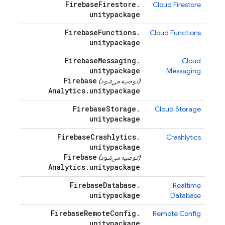
Firebase
Firestore
.
Cloud Firestore
unitypackage
Firebase
Functions
.
Cloud Functions
unitypackage
Firebase
Messaging
.
Cloud
unitypackage
Messaging
Firebase
(توصیه می‌شود)
Analytics
.
unitypackage
Firebase
Storage
.
Cloud Storage
unitypackage
Firebase
Crashlytics
.
Crashlytics
unitypackage
Firebase
(توصیه می‌شود)
Analytics
.
unitypackage
Firebase
Database
.
Realtime
unitypackage
Database
Firebase
Remote
Config
.
Remote Config
unitypackage