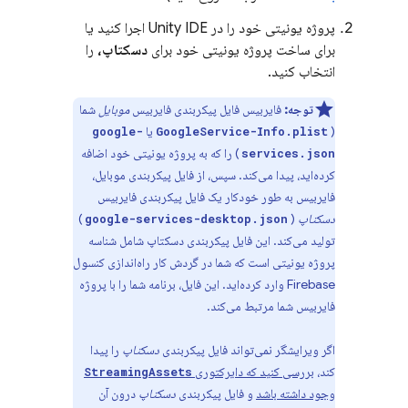
پروژه یونیتی خود را در Unity IDE اجرا کنید یا
برای ساخت پروژه یونیتی خود برای
دسکتاپ،
را
انتخاب کنید.
توجه:
فایربیس فایل پیکربندی فایربیس
موبایل
شما
(
یا
google-
GoogleService-Info.plist
) را که به پروژه یونیتی خود اضافه
services.json
کرده‌اید، پیدا می‌کند. سپس، از فایل پیکربندی موبایل،
فایربیس به طور خودکار یک فایل پیکربندی فایربیس
دسکتاپ
(
)
google-services-desktop.json
تولید می‌کند. این فایل پیکربندی دسکتاپ شامل شناسه
پروژه یونیتی است که شما در گردش کار راه‌اندازی کنسول
Firebase
وارد کرده‌اید. این فایل، برنامه شما را با پروژه
فایربیس شما مرتبط می‌کند.
اگر ویرایشگر نمی‌تواند فایل پیکربندی
دسکتاپ
را پیدا
کند،
بررسی کنید که دایرکتوری
StreamingAssets
وجود داشته باشد
و فایل پیکربندی
دسکتاپ
درون آن