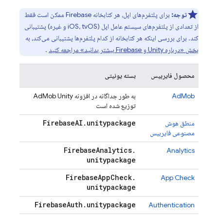
توجه:
برای پلتفرم‌های اپل، هر کتابخانه Firebase ممکن است فقط
از تعدادی از پلتفرم‌های سیستم عامل اپل (iOS، tvOS و غیره) پشتیبانی
کند. برای بررسی اینکه هر کتابخانه از کدام پلتفرم‌ها پشتیبانی می‌کند، به
بخش «درباره Unity و Firebase بیشتر بدانید» مراجعه کنید
.
محصول فایربیس
بسته یونیتی
AdMob
به طور جداگانه در افزونه
Unity
AdMob
توزیع شده است
Firebase
AI
.
unitypackage
منطق هوش
مصنوعی فایربیس
Firebase
Analytics
.
Analytics
unitypackage
Firebase
App
Check
.
App Check
unitypackage
Firebase
Auth
.
unitypackage
Authentication