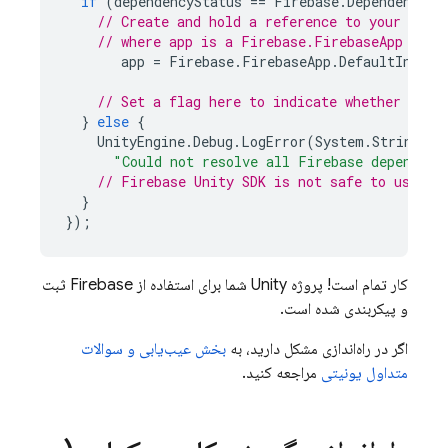
if
(
dependencyStatus
==
Firebase
.
DependencySt
// Create and hold a reference to your Fire
// where app is a Firebase.FirebaseApp prop
app
=
Firebase
.
FirebaseApp
.
DefaultInstan
// Set a flag here to indicate whether Fire
}
else
{
UnityEngine
.
Debug
.
LogError
(
System
.
String
.
Fo
"Could not resolve all Firebase dependenc
// 
Firebase
Unity
 SDK is not safe to use he
}
});
کار تمام است! پروژه Unity شما برای استفاده از Firebase ثبت
و پیکربندی شده است.
اگر در راه‌اندازی مشکل دارید، به
بخش عیب‌یابی و سوالات
متداول یونیتی
مراجعه کنید.