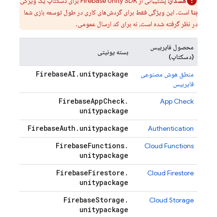
هشدار:
پشتیبانی از
SDK برای دسکتاپ یک ویژگی
Unity
Firebase
بتا
است. این ویژگی فقط برای گردش‌های کاری در طول توسعه بازی شما
در نظر گرفته شده است، نه برای کد ارسال عمومی.
محصول فایربیس
بسته یونیتی
(دسکتاپ)
Firebase
AI
.
unitypackage
منطق هوش مصنوعی
فایربیس
Firebase
App
Check
.
App Check
unitypackage
Firebase
Auth
.
unitypackage
Authentication
Firebase
Functions
.
Cloud Functions
unitypackage
Firebase
Firestore
.
Cloud Firestore
unitypackage
Firebase
Storage
.
Cloud Storage
unitypackage