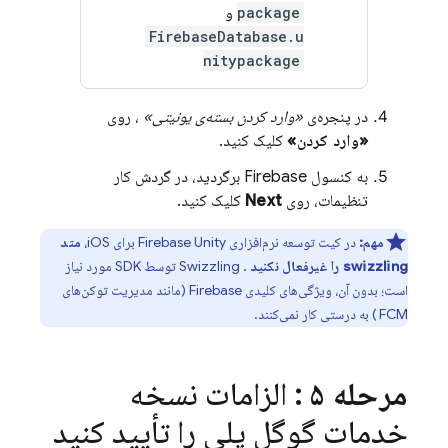
package
و
FirebaseDatabase.u
nitypackage
در پنجره‌ی
«وارد کردن بسته‌ی یونیتی»
، روی
«وارد کردن»
کلیک کنید.
به کنسول
Firebase
برگردید، در گردش کار
تنظیمات، روی
Next
کلیک کنید.
مهم:
در کیت توسعه نرم‌افزاری
Unity
Firebase
برای iOS،
متد
swizzling را غیرفعال نکنید
. Swizzling توسط SDK مورد نیاز
است؛ بدون آن، ویژگی‌های کلیدی Firebase (مانند مدیریت توکن‌های
FCM
) به درستی کار نمی‌کنند.
مرحله ۵
: الزامات نسخه
خدمات گوگل پلی را تأیید کنید