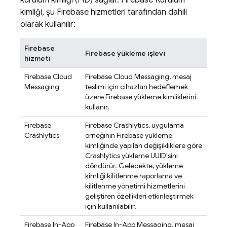
kurulum kimliği (FID) sağlar.
Firebase
Kurulum
kimliği, şu Firebase hizmetleri tarafından dahili
olarak kullanılır:
Firebase
Firebase
yükleme işlevi
hizmeti
Firebase Cloud
Firebase Cloud Messaging
, mesaj
Messaging
teslimi için cihazları hedeflemek
üzere
Firebase
yükleme kimliklerini
kullanır.
Firebase
Firebase Crashlytics
, uygulama
Crashlytics
örneğinin Firebase yükleme
kimliğinde yapılan değişikliklere göre
Crashlytics
yükleme UUID'sini
döndürür. Gelecekte, yükleme
kimliği kilitlenme raporlama ve
kilitlenme yönetimi hizmetlerini
geliştiren özellikleri etkinleştirmek
için kullanılabilir.
Firebase In-App
Firebase In-App Messaging
, mesaj