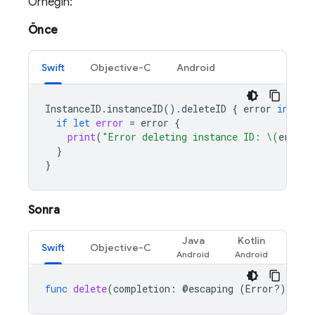
Örneğin:
Önce
Swift
Objective-C
Android
InstanceID
.
instanceID
().
deleteID
{
error
in
if
let
error
=
error
{
print
(
"Error deleting instance ID: 
\(
error
)
}
}
Sonra
Java
Kotlin
Swift
Objective-C
func
delete
(
completion
:
@
escaping
(
Error
?)
-
>
V