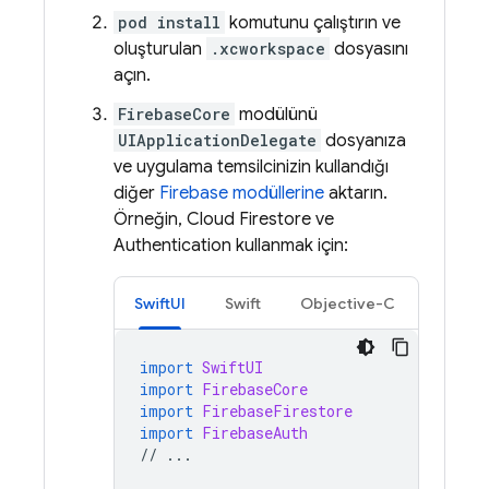
pod install
komutunu çalıştırın ve
oluşturulan
.xcworkspace
dosyasını
açın.
FirebaseCore
modülünü
UIApplicationDelegate
dosyanıza
ve uygulama temsilcinizin kullandığı
diğer
Firebase modüllerine
aktarın.
Örneğin,
Cloud Firestore
ve
Authentication
kullanmak için:
SwiftUI
Swift
Objective-C
import
SwiftUI
import
FirebaseCore
import
FirebaseFirestore
import
FirebaseAuth
//
...