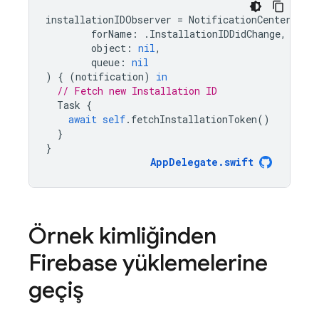
installationIDObserver
=
NotificationCenter
.
def
forName
:
.
InstallationIDDidChange
,
object
:
nil
,
queue
:
nil
)
{
(
notification
)
in
// Fetch new Installation ID
Task
{
await
self
.
fetchInstallationToken
()
}
}
AppDelegate
.
swift
Örnek kimliğinden
Firebase
yüklemelerine
geçiş