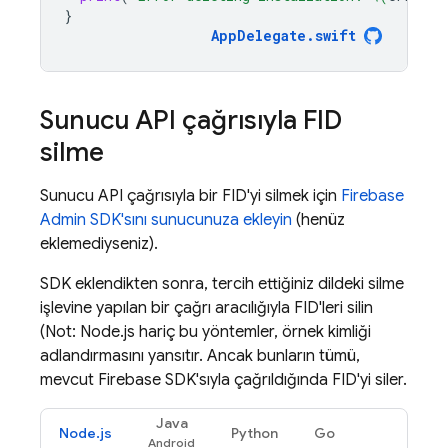
}
AppDelegate
.
swift
Sunucu API çağrısıyla FID
silme
Sunucu API çağrısıyla bir FID'yi silmek için
Firebase
Admin SDK'sını sunucunuza ekleyin
(henüz
eklemediyseniz).
SDK eklendikten sonra, tercih ettiğiniz dildeki silme
işlevine yapılan bir çağrı aracılığıyla FID'leri silin
(Not: Node.js hariç bu yöntemler, örnek kimliği
adlandırmasını yansıtır. Ancak bunların tümü,
mevcut Firebase SDK'sıyla çağrıldığında FID'yi siler.
Java
Node.js
Python
Go