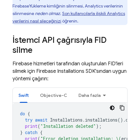
Firebase
Yükleme kimliğinin silinmesi, Analytics verilerinin
silinmesine
neden olmaz
.
Son kullanıcılarla ilişkili Analytics
verilerini nasıl sileceğinizi
öğrenin.
İstemci API çağrısıyla FID
silme
Firebase hizmetleri tarafından oluşturulan FID'leri
silmek için
Firebase
Installations SDK'sından uygun
yöntemi çağırın:
Swift
Objective-C
Daha fazla
do
{
try
await
Installations
.
installations
().
delet
print
(
"Installation deleted"
);
}
catch
{
print
(
"Error deleting installation: 
\(
error
)
"