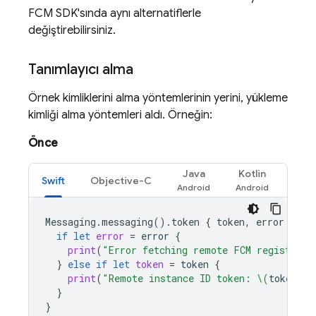
FCM
SDK'sında aynı alternatiflerle
değiştirebilirsiniz.
Tanımlayıcı alma
Örnek kimliklerini alma yöntemlerinin yerini, yükleme
kimliği alma yöntemleri aldı. Örneğin:
Önce
Java
Kotlin
Swift
Objective-C
Messaging
.
messaging
().
token
{
token
,
error
in
if
let
error
=
error
{
print
(
"Error fetching remote FCM registrati
}
else
if
let
token
=
token
{
print
(
"Remote instance ID token: 
\(
token
)
"
)
}
}