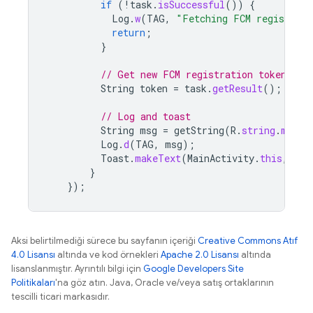
if
(
!
task
.
isSuccessful
())
{
Log
.
w
(
TAG
,
"Fetching FCM registrati
return
;
}
// Get new FCM registration token
String
token
=
task
.
getResult
();
// Log and toast
String
msg
=
getString
(
R
.
string
.
msg_t
Log
.
d
(
TAG
,
msg
);
Toast
.
makeText
(
MainActivity
.
this
,
msg
}
});
Aksi belirtilmediği sürece bu sayfanın içeriği
Creative Commons Atıf
4.0 Lisansı
altında ve kod örnekleri
Apache 2.0 Lisansı
altında
lisanslanmıştır. Ayrıntılı bilgi için
Google Developers Site
Politikaları
'na göz atın. Java, Oracle ve/veya satış ortaklarının
tescilli ticari markasıdır.