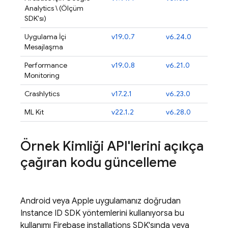
Analytics \ (Ölçüm
SDK'sı)
Uygulama İçi
v19.0.7
v6.24.0
Mesajlaşma
Performance
v19.0.8
v6.21.0
Monitoring
Crashlytics
v17.2.1
v6.23.0
ML Kit
v22.1.2
v6.28.0
Örnek Kimliği API'lerini açıkça
çağıran kodu güncelleme
Android veya Apple uygulamanız doğrudan
Instance ID SDK yöntemlerini kullanıyorsa bu
kullanımı
Firebase
installations SDK'sında veya