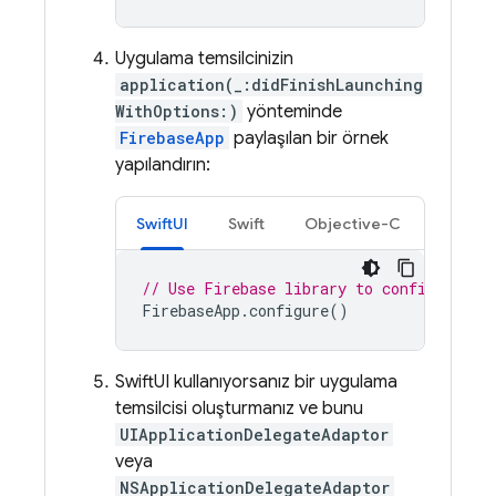
Uygulama temsilcinizin
application(_:didFinishLaunching
WithOptions:)
yönteminde
FirebaseApp
paylaşılan bir örnek
yapılandırın:
SwiftUI
Swift
Objective-C
// Use Firebase library to configure AP
FirebaseApp
.
configure
()
SwiftUI kullanıyorsanız bir uygulama
temsilcisi oluşturmanız ve bunu
UIApplicationDelegateAdaptor
veya
NSApplicationDelegateAdaptor