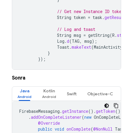
// Get new Instance ID token
String
token
=
task
.
getResult
()
// Log and toast
String
msg
=
getString
(
R
.
string
Log
.
d
(
TAG
,
msg
);
Toast
.
makeText
(
MainActivity
.
thi
}
});
Sonra
Java
Kotlin
Swift
Objective-C
FirebaseMessaging
.
getInstance
().
getToken
()
.
addOnCompleteListener
(
new
OnCompleteListen
@Override
public
void
onComplete
(
@NonNull
Task<St