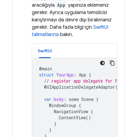
aracılığıyla
App
yapınıza eklemeniz
gerekir. Ayrıca uygulama temsilcisi
karıştırmayı da devre dışı bırakmanız
gerekir. Daha fazla bilgi için
SwiftUI
talimatlarına
bakın.
SwiftUI
@
main
struct
YourApp
:
App
{
// register app delegate for Firebase
@
UIApplicationDelegateAdaptor
(
AppDele
var
body
:
some
Scene
{
WindowGroup
{
NavigationView
{
ContentView
()
}
}
}