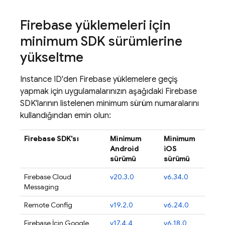
Firebase
yüklemeleri için
minimum SDK sürümlerine
yükseltme
Instance ID'den
Firebase
yüklemelere geçiş
yapmak için uygulamalarınızın aşağıdaki Firebase
SDK'larının listelenen minimum sürüm numaralarını
kullandığından emin olun:
Firebase SDK'sı
Minimum
Minimum
Android
iOS
sürümü
sürümü
Firebase Cloud
v20.3.0
v6.34.0
Messaging
Remote Config
v19.2.0
v6.24.0
Firebase İçin Google
v17.4.4
v6.18.0