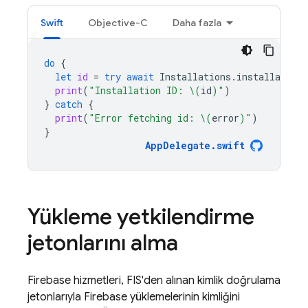
Swift
Objective-C
Daha fazla
do
{
let
id
=
try
await
Installations
.
installations
print
(
"Installation ID: 
\(
id
)
"
)
}
catch
{
print
(
"Error fetching id: 
\(
error
)
"
)
}
AppDelegate
.
swift
Yükleme yetkilendirme
jetonlarını alma
Firebase hizmetleri, FIS'den alınan kimlik doğrulama
jetonlarıyla Firebase yüklemelerinin kimliğini