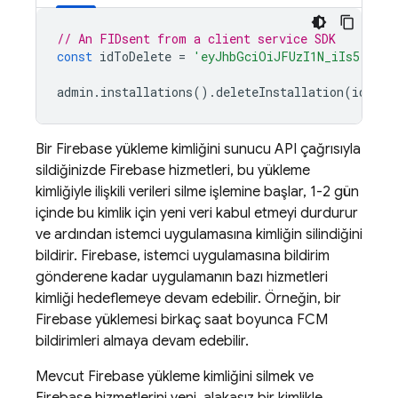
// An FIDsent from a client service SDK
const
idToDelete
=
'eyJhbGciOiJFUzI1N_iIs5'
;
admin
.
installations
().
deleteInstallation
(
idToDe
Bir
Firebase
yükleme kimliğini sunucu API çağrısıyla
sildiğinizde Firebase hizmetleri, bu yükleme
kimliğiyle ilişkili verileri silme işlemine başlar, 1-2 gün
içinde bu kimlik için yeni veri kabul etmeyi durdurur
ve ardından istemci uygulamasına kimliğin silindiğini
bildirir. Firebase, istemci uygulamasına bildirim
gönderene kadar uygulamanın bazı hizmetleri
kimliği hedeflemeye devam edebilir. Örneğin, bir
Firebase yüklemesi birkaç saat boyunca
FCM
bildirimleri almaya devam edebilir.
Mevcut
Firebase
yükleme kimliğini silmek ve