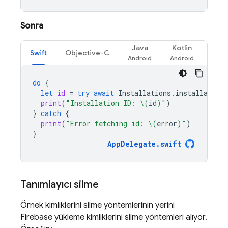
Sonra
Java
Kotlin
Swift
Objective-C
do
{
let
id
=
try
await
Installations
.
installations
print
(
"Installation ID: 
\(
id
)
"
)
}
catch
{
print
(
"Error fetching id: 
\(
error
)
"
)
}
AppDelegate
.
swift
Tanımlayıcı silme
Örnek kimliklerini silme yöntemlerinin yerini
Firebase
yükleme kimliklerini silme yöntemleri alıyor.