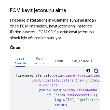
FCM
kayıt jetonunu alma
Firebase Installations'ın kullanıma sunulmasından
önce
FCM
istemcileri, kayıt jetonlarını Instance
ID'den alıyordu.
FCM
SDK'sı artık kayıt jetonunu
almak için yöntemler sunuyor.
Önce
Java
Kotlin
Swift
Objective-C
FirebaseInstanceId
.
getInstance
().
getInstanceId
(
.
addOnCompleteListener
(
new
OnCompleteLi
@Override
public
void
onComplete
(
@NonNull
Tas
if
(
!
task
.
isSuccessful
())
{
Log
.
w
(
TAG
,
"getInstanceId f
return
;
}