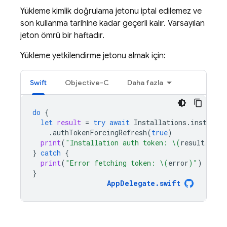
Yükleme kimlik doğrulama jetonu iptal edilemez ve
son kullanma tarihine kadar geçerli kalır. Varsayılan
jeton ömrü bir haftadır.
Yükleme yetkilendirme jetonu almak için:
Swift
Objective-C
Daha fazla
do
{
let
result
=
try
await
Installations
.
installat
.
authTokenForcingRefresh
(
true
)
print
(
"Installation auth token: 
\(
result
.
auth
}
catch
{
print
(
"Error fetching token: 
\(
error
)
"
)
}
AppDelegate
.
swift