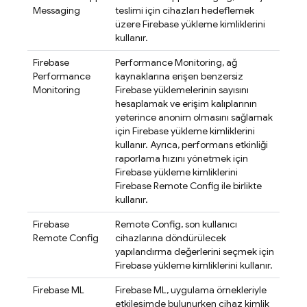
Messaging
teslimi için cihazları hedeflemek
üzere
Firebase
yükleme kimliklerini
kullanır.
Firebase
Performance Monitoring
, ağ
Performance
kaynaklarına erişen benzersiz
Monitoring
Firebase yüklemelerinin sayısını
hesaplamak ve erişim kalıplarının
yeterince anonim olmasını sağlamak
için
Firebase
yükleme kimliklerini
kullanır. Ayrıca, performans etkinliği
raporlama hızını yönetmek için
Firebase
yükleme kimliklerini
Firebase Remote Config
ile birlikte
kullanır.
Firebase
Remote Config
, son kullanıcı
Remote Config
cihazlarına döndürülecek
yapılandırma değerlerini seçmek için
Firebase
yükleme kimliklerini kullanır.
Firebase ML
Firebase ML
, uygulama örnekleriyle
etkileşimde bulunurken cihaz kimlik