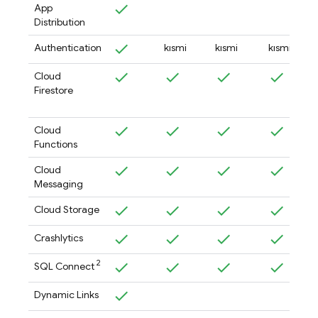
App
Distribution
Authentication
kısmi
kısmi
kısmi
Cloud
Firestore
Cloud
Functions
Cloud
Messaging
Cloud Storage
Crashlytics
2
SQL Connect
Dynamic Links