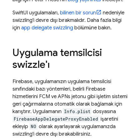
SwiftUI uygulamaları,
bilinen bir sorun
nedeniyle
swizzling'i devre dışı bırakmalıdır. Daha fazla bilgi
için
app delegate swizzling
bölümüne bakın.
Uygulama temsilcisi
swizzle'ı
Firebase, uygulamanızın uygulama temsilcisi
sınıfındaki bazı yöntemleri, belirli Firebase
hizmetlerini
FCM
ve APNs jetonu gibi işletim sistemi
geri çağırmalarına otomatik olarak bağlamak için
karıştırır. Uygulamanın
Info.plist
dosyasına
FirebaseAppDelegateProxyEnabled
işaretini
ekleyip
NO
olarak ayarlayarak uygulamanızda
swizzling'i devre dışı bırakabilirsiniz.