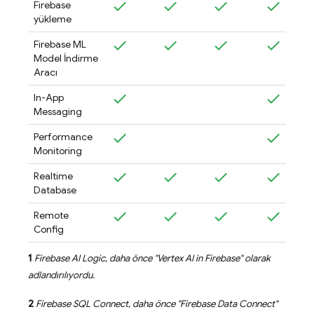
Firebase
yükleme
Firebase ML
Model İndirme
Aracı
In-App
Messaging
Performance
Monitoring
Realtime
Database
Remote
Config
1
Firebase AI Logic
, daha önce "
Vertex AI in Firebase
" olarak
adlandırılıyordu.
2
Firebase SQL Connect
, daha önce "
Firebase Data Connect
"