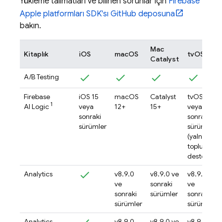
Yükleme talimatları ve bilinen sorunlar için
Firebase
Apple platformları SDK'sı GitHub deposuna
bakın.
Mac
Kitaplık
iOS
macOS
tvOS
Catalyst
A/B Testing
Firebase
iOS 15
macOS
Catalyst
tvOS 15
1
AI Logic
veya
12+
15+
veya
sonraki
sonraki
sürümler
sürümler
(yalnızca
topluluk
desteği)
Analytics
v8.9.0
v8.9.0 ve
v8.9.0
ve
sonraki
ve
sonraki
sürümler
sonraki
sürümler
sürümler
Analytics
v8.9.0
v8.9.0 ve
v8.9.0