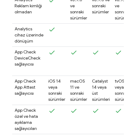
Reklam kimliği
ve
sonraki
ve
olmadan
sonraki
sürümler
sonraki
sürümler
sürümler
Analytics
cihaz üzerinde
dönüşüm
App Check
DeviceCheck
sağlayıcısı
App Check
iOS 14
macOS
Catalyst
tvOS 15
App Attest
veya
11 ve
14 veya
veya
sağlayıcısı
sonraki
sonraki
üst
sonraki
sürümler
sürümler
sürümleri
sürümler
App Check
özel ve hata
ayıklama
sağlayıcıları