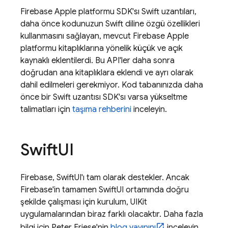
Firebase Apple platformu SDK'sı Swift uzantıları,
daha önce kodunuzun Swift diline özgü özellikleri
kullanmasını sağlayan, mevcut Firebase Apple
platformu kitaplıklarına yönelik küçük ve açık
kaynaklı eklentilerdi. Bu API'ler daha sonra
doğrudan ana kitaplıklara eklendi ve ayrı olarak
dahil edilmeleri gerekmiyor. Kod tabanınızda daha
önce bir Swift uzantısı SDK'sı varsa yükseltme
talimatları için
taşıma rehberini
inceleyin.
Swift
UI
Firebase, SwiftUI'ı tam olarak destekler. Ancak
Firebase'in tamamen SwiftUI ortamında doğru
şekilde çalışması için kurulum, UIKit
uygulamalarından biraz farklı olacaktır. Daha fazla
bilgi için Peter Friese'nin
blog yayınını
inceleyin.