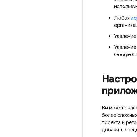
использу
Любая
ие
организац
Удаление 
Удаление 
Google C
Настро
прило
Вы можете нас
более сложных
проекта и рег
добавить спец