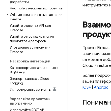
разработки
инструментах и
Настройка нескольких проектов
Общие сведения о выставлении
счетов
Взаимо
Узнайте о ключах API для
Firebase
продук
Узнайте о местах хранения
продуктов и ресурсов
.
Управление установками
Проект Firebas
Firebase
свои приложен
вы можете доб
Настройка интеграций
Cloud Firestore
Как экспортировать данные в
Big
Query
Более подробн
Экспорт данных в Cloud
вашей платфор
Logging
iOS+
|
Android
Импортировать сегменты
Управляйте проектами
Понимани
программно
Используйте REST API