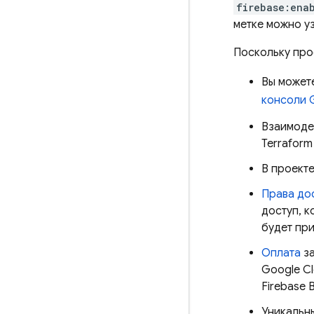
firebase:ena
метке можно у
Поскольку про
Вы можете
консоли
Взаимоде
Terraform
В проекте
Права до
доступ, к
будет при
Оплата
за
Google C
Firebase 
Уникальн