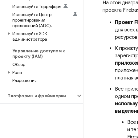
На этой диагр
Используйте Терраформ
проекта Fireba
Используйте Центр
проектирования
Проект F
приложений (ADC)
.
для всех 
Используйте SDK
ресурсов 
администратора
К проекту
Управление доступом к
зарегист
проекту (IAM)
приложен
Обзор
приложени
Роли
платная в
Разрешения
Все прило
Платформы и фреймворки
одном пр
использу
выделенн
Все 
и те
Fire