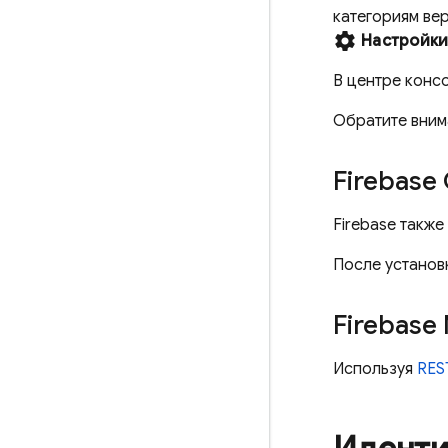
категориям вер
settings
Настройк
В центре конс
Обратите внима
Firebase
Firebase такж
После устано
Firebase
Используя
RES