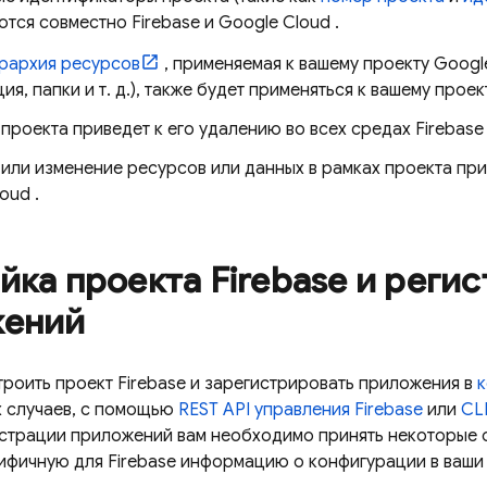
ются совместно Firebase и
Google Cloud
.
рархия ресурсов
, применяемая к вашему проекту
Googl
ия, папки и т. д.), также будет применяться к вашему проект
проекта приведет к его удалению во всех средах Firebase
или изменение ресурсов или данных в рамках проекта прим
loud
.
йка проекта Firebase и реги
жений
троить проект Firebase и зарегистрировать приложения в
 случаев, с помощью
REST API управления Firebase
или
CL
истрации приложений вам необходимо принять некоторые 
ифичную для Firebase информацию о конфигурации в ваши