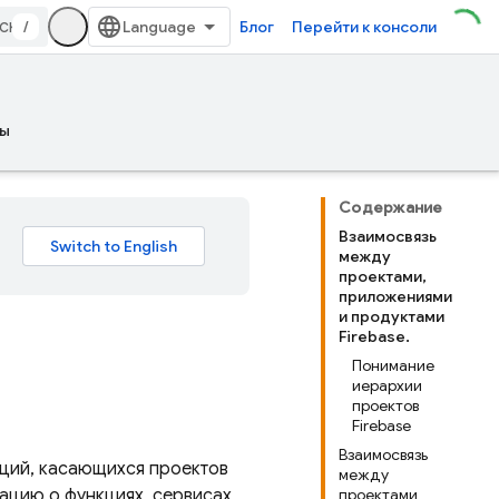
/
Блог
Перейти к консоли
ы
Содержание
Взаимосвязь
между
проектами,
приложениями
и продуктами
Firebase.
Понимание
иерархии
проектов
Firebase
Взаимосвязь
пций, касающихся проектов
между
ацию о функциях, сервисах,
проектами