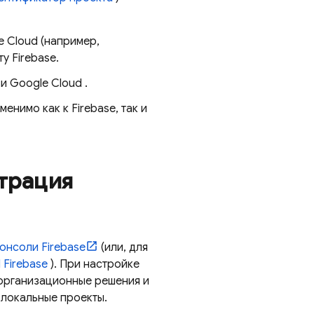
e Cloud
(например,
у Firebase.
 и
Google Cloud
.
енимо как к Firebase, так и
страция
консоли
Firebase
(или, для
I
Firebase
). При настройке
организационные решения и
 локальные проекты.