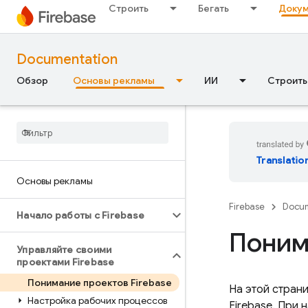
Строить
Бегать
Докум
Documentation
Обзор
Основы рекламы
ИИ
Строить
Translatio
Основы рекламы
Firebase
Docum
Начало работы с Firebase
Поним
Управляйте своими
проектами Firebase
Понимание проектов Firebase
На этой стран
Настройка рабочих процессов
Firebase. При