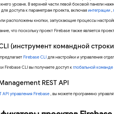
хнего уровня. В верхней части левой боковой панели наж
и
для доступа к параметрам проекта, включая
интеграции
,
оли расположены кнопки, запускающие процессы настройк
ние, что поскольку проект Firebase также является прое
CLI (инструмент командной строки
е предлагает
Firebase
CLI
для настройки и управления отдел
вки
Firebase
CLI вы получаете доступ к
глобальной команде
 Management REST API
T API управления Firebase
, вы можете программно управля