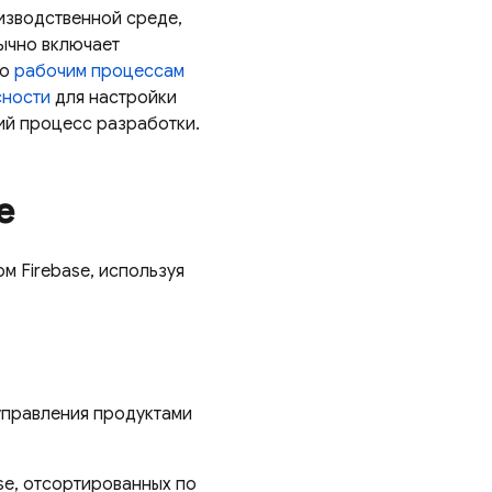
изводственной среде,
ычно включает
по
рабочим процессам
сности
для настройки
ий процесс разработки.
e
м Firebase, используя
управления продуктами
se, отсортированных по