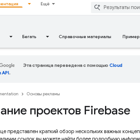
ентация
Ещё
Бегать
Справочные материалы
Пример
Эта страница переведена с помощью
Cloud
n API
.
entation
Основы рекламы
ание проектов Firebase
ице представлен краткий обзор нескольких важных конце
 наличии ссылок вы можете найти более подробную информ