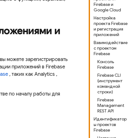
Firebase и
Google Cloud
Настройка
проекта Firebase
ложениями и
и регистрация
приложений
Взаимодействие
с проектом
Firebase
е вы можете зарегистрировать
Консоль
ации приложений в Firebase
Firebase
base
, таких как
Analytics
,
Firebase CLI
(инструмент
командной
строки)
ве по началу работы для
Firebase
Management
REST API
Идентификатор
ы проектов
Firebase