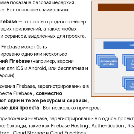
амме показана базовая иерархия
se. Вот основные взаимосвязи:
irebase
— это своего рода контейнер
ваших приложений, а также любых
и сервисов, выделенных для проекта.
 Firebase может быть
рировано одно или несколько
ий Firebase
(например, версии
я для iOS и Android, или бесплатная и
ерсии).
жения Firebase, зарегистрированные в
оекте Firebase
, совместно
ют одни и те же ресурсы и сервисы,
ые для проекта
. Вот несколько примеров:
приложения Firebase, зарегистрированные в одном проект
 же бэкэнды, такие как
Firebase Hosting
,
Authentication
,
Re
store
,
Cloud Storage
и
Cloud Functions
.