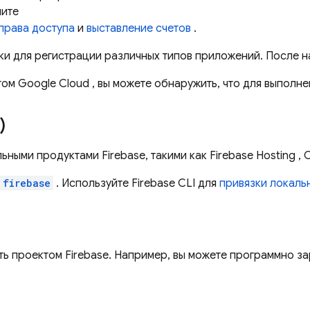
мите
права доступа
и
выставление счетов
.
и для регистрации различных типов приложений. После на
ктом
Google Cloud
, вы можете обнаружить, что для выполн
)
ьными продуктами Firebase, такими как
Firebase Hosting
,
C
firebase
. Используйте
Firebase
CLI для
привязки локальн
ть проектом Firebase. Например, вы можете программно з