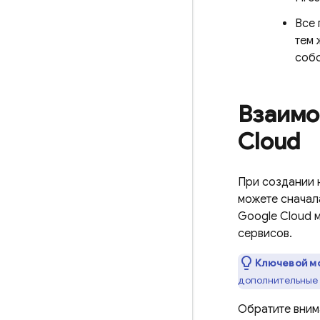
Все 
тем 
собо
Взаимо
Cloud
При создании 
можете сначал
Google Cloud
м
сервисов.
Ключевой м
дополнительные 
Обратите внима