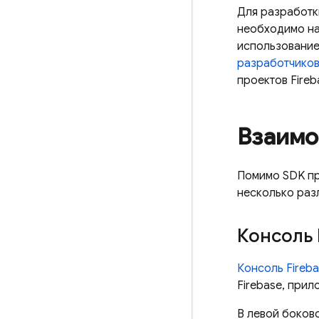
Для разработк
необходимо на
использование
разработчико
проектов Fire
Взаимо
Помимо SDK пр
несколько раз
Консоль
Консоль
Fireb
Firebase, прил
В левой боков