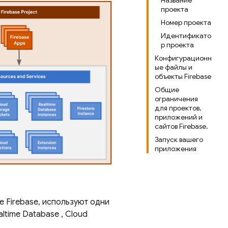
Название
проекта
Номер проекта
Идентификато
р проекта
Конфигурационн
ые файлы и
объекты Firebase
Общие
ограничения
для проектов,
приложений и
сайтов Firebase.
Запуск вашего
приложения
е Firebase, используют одни
altime Database
,
Cloud