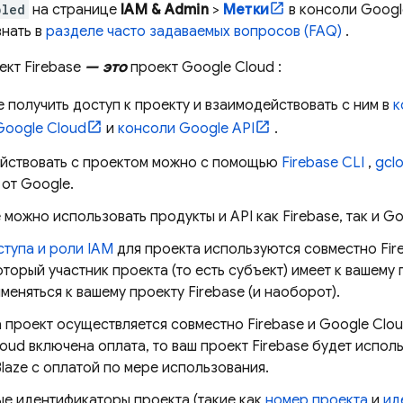
bled
на странице
IAM & Admin
>
Метки
в консоли
Googl
знать в
разделе часто задаваемых вопросов (FAQ)
.
ект Firebase
— это
проект
Google Cloud
:
 получить доступ к проекту и взаимодействовать с ним в
к
Google Cloud
и
консоли Google API
.
йствовать с проектом можно с помощью
Firebase
CLI
,
gcl
 от Google.
 можно использовать продукты и API как Firebase, так и
Go
ступа и роли IAM
для проекта используются совместно Fir
оторый участник проекта (то есть субъект) имеет к вашему
меняться к вашему проекту Firebase (и наоборот).
 проект осуществляется совместно Firebase и
Google Clo
loud
включена оплата, то ваш проект Firebase будет испол
Blaze с оплатой по мере использования.
ые идентификаторы проекта (такие как
номер проекта
и
ид