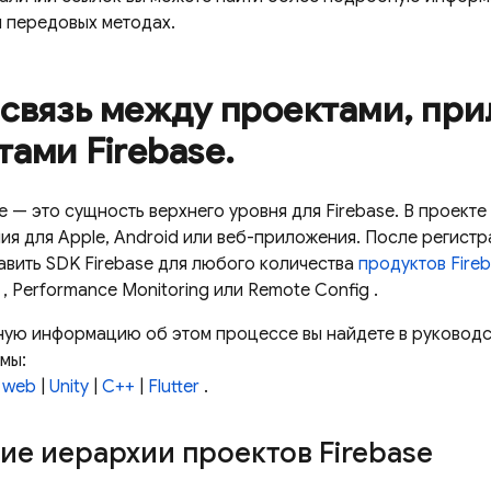
 ​​передовых методах.
связь между проектами
,
при
тами Firebase
.
e — это сущность верхнего уровня для Firebase. В проект
ия для Apple, Android или веб-приложения. После регистр
авить SDK Firebase для любого количества
продуктов Fire
,
Performance Monitoring
или
Remote Config
.
ую информацию об этом процессе вы найдете в руководст
мы:
|
web
|
Unity
|
C++
|
Flutter
.
е иерархии проектов Firebase