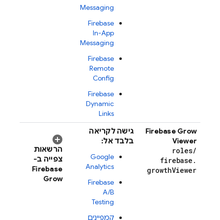
Messaging
Firebase
In-App
Messaging
Firebase
Remote
Config
Firebase
Dynamic
Links
Firebase Grow
גישה לקריאה
Viewer
בלבד אל:
הרשאות
roles
/
Google
צפייה ב-
firebase
.
Analytics
Firebase
growth
Viewer
Grow
Firebase
A/B
Testing
קמפיינים